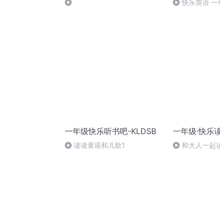
快乐英语 一
7
一年级快乐听书吧-KLDSB
一年级·快乐
读读童谣和儿歌1
和大人一起
弗雷德里克（