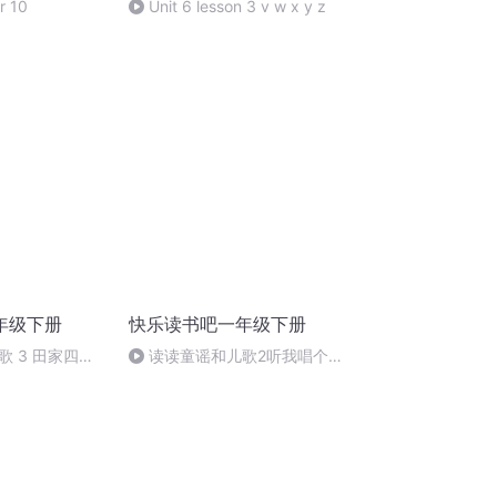
r 10
Unit 6 lesson 3 v w x y z
年级下册
快乐读书吧一年级下册
 3 田家四季
读读童谣和儿歌2听我唱个颠
倒歌