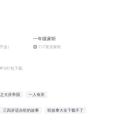
一年级家听
节选）
7.17英语家听
P3打包下载。
之大庆帝国
一人有庆
统
庆云传奇
重庆儿女
我的超级地图
三四岁适合听的故事
听故事大全下载不了
神秘调查故事在线听