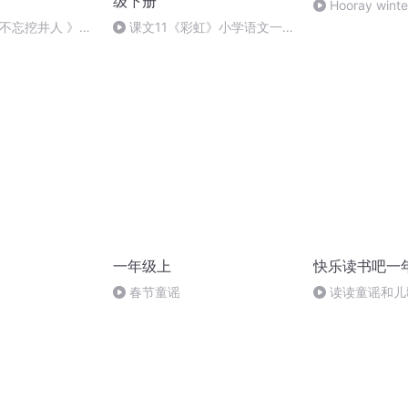
级下册
Hooray winte
不忘挖井人 》新
课文11《彩虹》小学语文一年
级下册课文预习精
级下册课文预习一年级语文课文
课文朗读课课听
朗读课课听
一年级上
快乐读书吧一
春节童谣
读读童谣和儿歌
歌