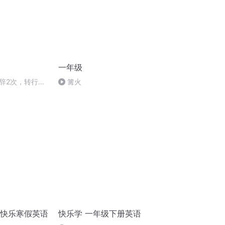
一年级
辞2次，转行3
篝火
到神仙工作的？
年级快乐寒假英语
快乐学 一年级下册英语