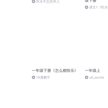
级下册
吃水不忘挖井人
课文1《吃水
小学语文一年
讲一年级语文
一年级下册《怎么都快乐》
一年级上
19潘鹏宇
u6_words