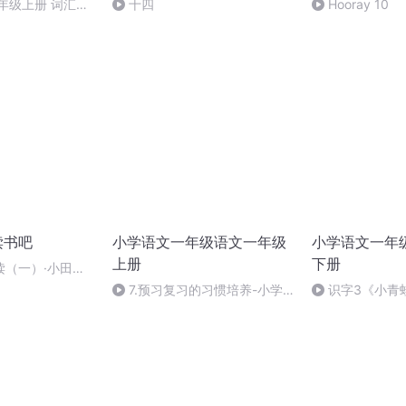
年级上册 词汇表
十四
Hooray 10
读书吧
小学语文一年级语文一年级
小学语文一年
上册
下册
读（一）·小田鼠
二）
7.预习复习的习惯培养-小学
识字3《小青
低年级学习习惯的培养-课课听
年级下册课文预
蝌蚪老师
文朗读课课听蝌