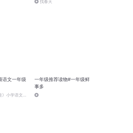
找春天
级语文一年级
一年级推荐读物#一年级鲜
事多
蛙》小学语文一
习一年级语文课
蚪老师讲语文