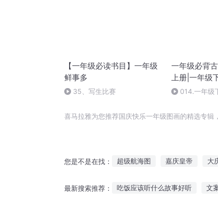
【一年级必读书目】一年级
一年级必背古
鲜事多
上册|一年级
35、写生比赛
014.一年
寅）【一年级必
喜马拉雅为您推荐国庆快乐一年级图画的精选专辑
超级航海图
嘉庆皇帝
大
您是不是在找：
凰图如画囚爱小王后
大庆第
吃饭应该听什么故事好听
文
最新搜索推荐：
画骨图鉴
神级图腾师
超
迪斯尼英语故事在线听
女主