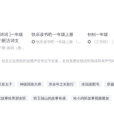
诗词 |一年级
快乐读书吧·一年级上册
钊钊一年级
下册|古诗文
快乐读书吧 一年级上册 《和
《三字经》（
大人一起读·2》一次比一次有进
级下册-画鸡（唐
步
背古诗词14首】
，包含正品授权的连播声音和文字全集，支持免费在线试听阅读和有声书M
庆皇太子
神级国画大师
庆余年之长歌行
传说级图书
穿越
一恶
异能重生西门庆
顶级画家
神级P图系统
超级漫画系
案故事给男朋友听
听王福山的故事有感
给小鸡听故事视频播放
级斗图
播听天籁之爱的故事
听妹妹讲十二星座故事
听别人故事粤语歌词