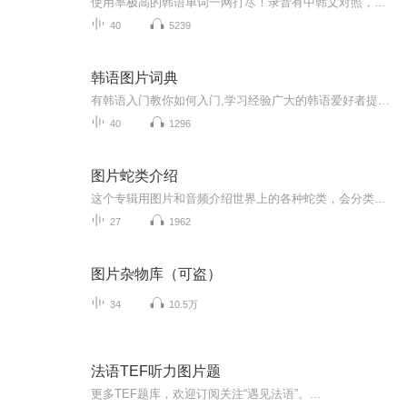
使用率极高的韩语单词一网打尽！录音有中韩文对照，方便同学们在路上收听磨耳朵！更多韩语学习的内容，欢迎关注订阅“韩语助手FM” ：）
40
5239
韩语图片词典
有韩语入门教你如何入门,学习经验广大的韩语爱好者提供自己学习的心得体会;韩语词汇包含各类词汇满足你各个方面的需求;韩语阅读:韩国古今各种书籍、童话、谚语等的阅读;韩语...
40
1296
图片蛇类介绍
这个专辑用图片和音频介绍世界上的各种蛇类，会分类别介绍，如有错误欢迎指正。
27
1962
图片杂物库（可盗）
34
10.5万
法语TEF听力图片题
更多TEF题库，欢迎订阅关注“遇见法语”。...