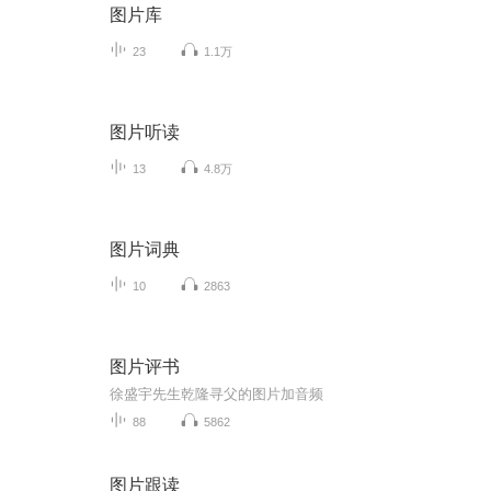
图片库
23
1.1万
图片听读
13
4.8万
图片词典
10
2863
图片评书
徐盛宇先生乾隆寻父的图片加音频
88
5862
图片跟读