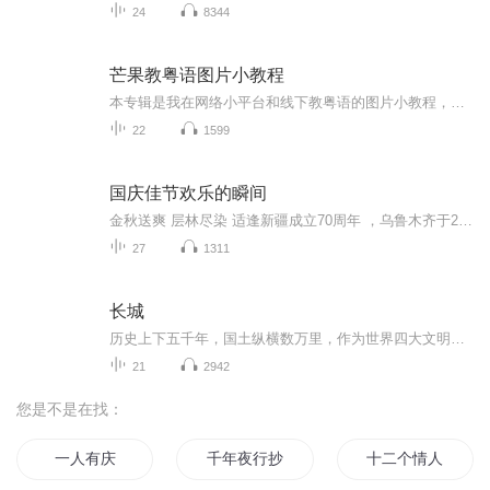
24
8344
芒果教粤语图片小教程
本专辑是我在网络小平台和线下教粤语的图片小教程，做成图片是方便传播保存下来哦！这些教程涉及生活各方面，而且是基础加地道口语都有，非常实用，建议保存！
22
1599
国庆佳节欢乐的瞬间
金秋送爽 层林尽染 适逢新疆成立70周年 ，乌鲁木齐于2025年9月23日迎来党中央和习大大带领的慰问团。新疆各族群众欢欣鼓舞，热烈欢迎。
27
1311
长城
历史上下五千年，国土纵横数万里，作为世界四大文明古国之一，中国的历代先人给我们留下了珍贵丰厚、博大精深的历史文化遗产。 雄伟壮观、震惊世界的历史古迹，浩如烟海、举世无双的文化典故，绚丽多彩、独具特色的民族艺术，灿如烟海、光芒四射的文化名人……在悠久漫长的历史长河中，它们静静地诉说着自己的前世今生，书写着兴废盛衰的沧桑过往，凝聚着劳动人民的心血智慧，展现着民族文化的生生不息。 《漫画中国》系列丛书以尊重历史、传播文化、启迪教育为原则，通过漫画的形式，将生动有趣的历史故事、博大精深的中国文化，融入绚丽多彩的画面中，图文并茂，寓教于乐。让小读者轻松娱乐的同时，感受中国文化的魅力和民族智慧的力量。 现在就让《漫画中国》带你开始这奇妙的文化之旅吧！
21
2942
您是不是在找：
一人有庆
千年夜行抄
十二个情人节