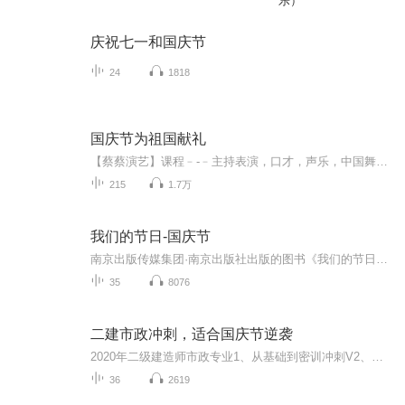
乐）
庆祝七一和国庆节
24
1818
国庆节为祖国献礼
【蔡蔡演艺】课程﹣-﹣主持表演，口才，声乐，中国舞，民族舞。独特的小舞台，专业的录音棚，每一位同学都能成为优秀的小明星。独特的教学模式，轻松上课，快乐学习！知名主持人，舞蹈家，高级教师任职授课！江南总校：河沟街42号三楼 18545856430江北分校...
215
1.7万
我们的节日-国庆节
南京出版传媒集团·南京出版社出版的图书《我们的节日》通过对中国节日文化和节日意义进行深度的挖掘，面向青少年群体构建独具特色的栏目内容，以此丰富春节、元宵节、清明节、端午节、七夕节、中秋节、重阳节等传统节日；六一节、教师节、国庆节等新兴节日的文化内涵和表现形式。促进青少年形成新的节日习俗，提升节日仪式感、认同感。音频作品由金陵朗读者联盟志愿者朗诵，南京音像出版社、金陵图书馆联合制作。
35
8076
二建市政冲刺，适合国庆节逆袭
2020年二级建造师市政专业1、从基础到密训冲刺V2、从精华课程到超压密押V3、0基础同步更新v4、持续更新到2020年考试V5、只要你跟着学让你一次稳拿证V6、渠道超压压题，超压三页纸等独家绝密压题!
36
2619