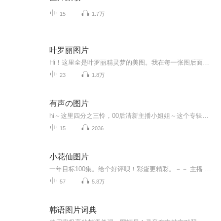
15
1.7万
叶罗丽图片
Hi！这里全是叶罗丽精灵梦的美图。我在每一张图后面都给大家留了点时间让大家把喜欢的图保存下来。如果你觉得这个图不太清晰，你可以私信找我要原图哦！
23
1.8万
有声の图片
hi～这里四分之三怜，00后清新主播小姐姐～这个专辑是由四分之三怜与微笑小熊工作室合作出版，由于都是千怜的工作室，所以质量保障十分，如果您恶意差评，说明您眼睛要么是x了，要么就是您道德有问题～好啦，也当作是千怜500粉丝的福利专辑叭别对我说我喜欢你你廉价的喜欢抵不上夏天的一根雪糕
15
2036
小花仙图片
一年目标100集。给个好评呗！彩蛋更精彩。－－ 主播 贝瑞吖也叫逆光小爱
57
5.8万
韩语图片词典