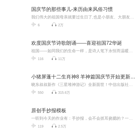
国庆节的那些事儿-来历由来风俗习惯
我们伟大的祖国母亲就要过生日了,也是小朋友、大朋友们最喜欢的“国庆小长假”或说“黄金周”还有说”国庆7天乐”的，说法真是不一而足。那么“国庆节”是怎么来的？自古以来国庆节怎么庆贺？新中国国庆节的来历，以及新中国国庆节的庆贺方式又有哪些呢？ ...
6
2万
欢度国庆节诗歌朗诵——喜迎祖国72华诞
祖国——如同我们的生命一样，是诗人笔下永恒而温暖的主题。在祖国72周年华诞来临之际，特创建这个诗歌朗诵专辑，诵读经典爱国篇章，和大家一起歌颂祖国，向国庆的献礼！祝愿伟大的祖国繁荣富强，祝愿大家国庆节快乐，度过平安快乐的黄金周假期！
116
11万
小猪屏蓬十二生肖神8 羊神篇国庆节开始更新啦！
晓东叔叔新作《三星堆神游记》全新面世！中信出版社出版！京东当当淘宝均有售！点蓝色字收听——《小猪屏蓬爆笑日记2024》《小猪屏蓬爆笑日记2》《小猪屏蓬爆笑日记1》让你笑得喘不上气！《我进故宫当富翁——小猪屏蓬故宫财商笔记》教你成为大富翁！《小...
550
315.6万
原创手抄报模板
一听到今天的作业有：手抄报，会不会抓耳挠腮的？一起来看看，总有您需要的模板在这里。
119
2.5万