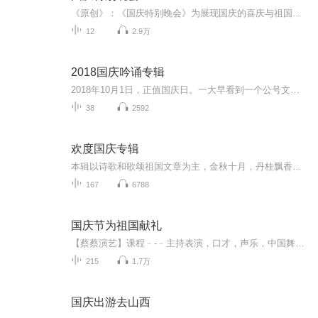
《原创》：《国庆特别晚会》为展现国庆的喜庆与祖国的深情我将以具体的场景切入从清晨升旗的庄严到街头巷尾的欢庆到历史与当下的交融，用优美的笔触传递对祖国的热爱与自豪！用诗歌和情感美文形式，歌颂祖国的繁荣富强，祝人民幸福安康！
12
2.9万
2018国庆吟诵专辑
2018年10月1日，正值国庆日。一大早看到一个公号文章，正是文天祥的《己卯十月一日至燕越五日罹狴犴有感而赋》。当然，彼十一非当今的十一。不过数字的巧合还是让人感触，今天拿来读一读，体味一番历史英杰的民族情怀，恰也当时。 根据诗题来看，这组诗是写于十月一日至十月五日之间，是文天祥被俘之后所作，这些诗作不仅有凛凛正气，更也能看的到他百端交集的复杂情感。另一首于右任先生的《望大陆》，微信公号有称《望乡》，一句“山之上国之殇”荡气回肠，一并兴起拿来读了一读。仓促间多有瑕疵...
38
2592
欢度国庆专辑
本辑以诗歌和歌颂祖国文章为主，金秋十月，丹桂飘香，在这个充满丰收喜悦的季节里，我们满怀激动和自豪，迎来了中华人民共和国76周年华诞。这不仅是一个庄重的纪念日，更是全体中华儿女共同欢庆的盛大的节日，承载着深厚的民族情感和历史意义.
167
6788
国庆节为祖国献礼
【蔡蔡演艺】课程﹣-﹣主持表演，口才，声乐，中国舞，民族舞。独特的小舞台，专业的录音棚，每一位同学都能成为优秀的小明星。独特的教学模式，轻松上课，快乐学习！知名主持人，舞蹈家，高级教师任职授课！江南总校：河沟街42号三楼 18545856430江北分校...
215
1.7万
国庆出游去山西