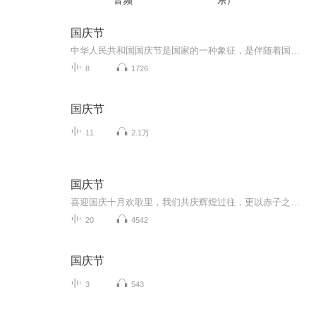
音频
乐）
国庆节
中华人民共和国国庆节是国家的一种象征，是伴随着国家的出现而出现的。让我们用诗歌朗诵歌颂祖国的繁荣富强，国泰民安。
8
1726
国庆节
11
2.1万
国庆节
喜迎国庆十月欢歌里，我们共庆辉煌过往，更以赤子之心，向未来书写滚烫的誓言——这盛世，值得我们以热爱相拥。
20
4542
国庆节
3
543