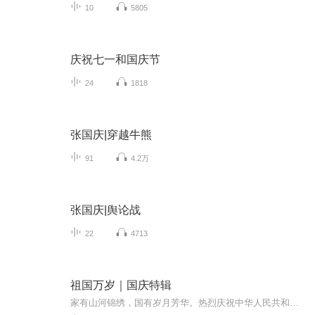
10
5805
庆祝七一和国庆节
24
1818
张国庆|穿越牛熊
91
4.2万
张国庆|舆论战
22
4713
祖国万岁｜国庆特辑
家有山河锦绣，国有岁月芳华。热烈庆祝中华人民共和国成立73周年！