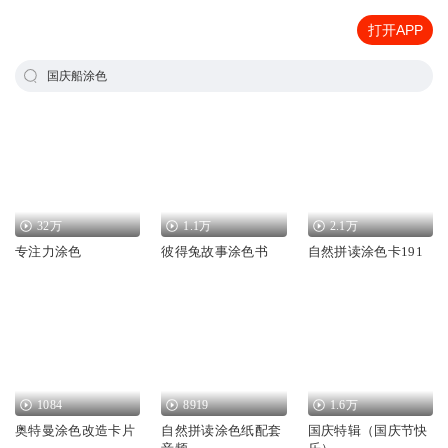
打开APP
国庆船涂色
32万
1.1万
2.1万
专注力涂色
彼得兔故事涂色书
自然拼读涂色卡191
1084
8919
1.6万
奥特曼涂色改造卡片
自然拼读涂色纸配套
国庆特辑（国庆节快