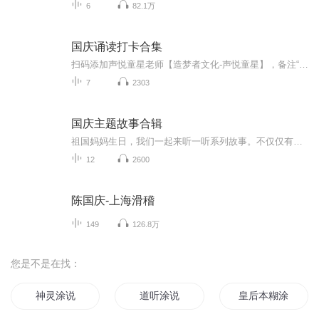
6
82.1万
国庆诵读打卡合集
扫码添加声悦童星老师【造梦者文化-声悦童星】，备注“诵读打卡”报名，已添加好友的，直接发送“诵读打卡”报名，报名成功后进入社群。
7
2303
国庆主题故事合辑
祖国妈妈生日，我们一起来听一听系列故事。不仅仅有《我的祖国》，还有红军故事，也有关于战争的故事，让大家体会到和平年代的不易。
12
2600
陈国庆-上海滑稽
149
126.8万
您是不是在找：
神灵涂说
道听涂说
皇后本糊涂