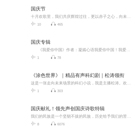
国庆节
十月欢歌里，我们共庆辉煌过往，更以赤子之心，向未来书写滚烫的誓言——这盛世，值得我们以热爱相拥。
10
465
国庆专辑
《我爱你中国》作者：凝嫣心语我爱你中国！我爱你春天蓬勃的秧苗；我爱你秋日金黄的硕果。我爱你中国！我爱你青松气质，我爱你红梅品格！我爱你家乡的甜蔗好像乳汁滋润着我的心窝。我爱你中国，我要把最美的歌儿献给你，我的母亲我的祖国。我爱你中国，我爱...
1
78
《涂色世界》｜精品有声科幻剧｜松涛领衔
这是一张走向未来场景的科幻小说，我是主播松涛。欢迎订阅。现在，正如你已看见，我来到此地，带着船只和伙伴，踏破暗酒色的大海，前往忒墨塞，人操异乡方言的邦域。十一岁时，我第一次读《奥德赛》。雅典娜化身为门忒斯，向奥德赛的儿子忒勒马科斯，传递...
1
303
国庆献礼！领先声创国庆诗歌特辑
我们的民族是一个坚韧不拔的民族，历史给予我们的苦难都变成了闪着金光的勋章！我们的国家是一个龙腾虎跃的国家，那条巨龙正以不可阻挡之势崛起于神奇的东方！------------------------------------------------值此祖国70周年华诞之际，领先声创以诗歌向祖国献礼！用我们的声音、用我们的热血、用我们的灵魂诵读经典爱国篇章，歌颂我们的祖国！永远繁荣富强！
8
6076