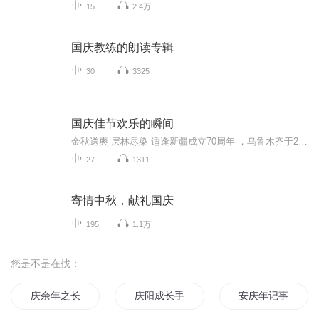
15
2.4万
国庆教练的朗读专辑
30
3325
国庆佳节欢乐的瞬间
金秋送爽 层林尽染 适逢新疆成立70周年 ，乌鲁木齐于2025年9月23日迎来党中央和习大大带领的慰问团。新疆各族群众欢欣鼓舞，热烈欢迎。
27
1311
寄情中秋，献礼国庆
195
1.1万
您是不是在找：
庆余年之长歌行
庆阳成长手札
安庆年记事