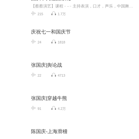
【蔡蔡演艺】课程﹣-﹣主持表演，口才，声乐，中国舞，民族舞。独特的小舞台，专业的录音棚，每一位同学都能成为优秀的小明星。独特的教学模式，轻松上课，快乐学习！知名主持人，舞蹈家，高级教师任职授课！江南总校：河沟街42号三楼 18545856430江北分校...
215
1.7万
庆祝七一和国庆节
24
1818
张国庆|舆论战
22
4713
张国庆|穿越牛熊
91
4.2万
陈国庆-上海滑稽