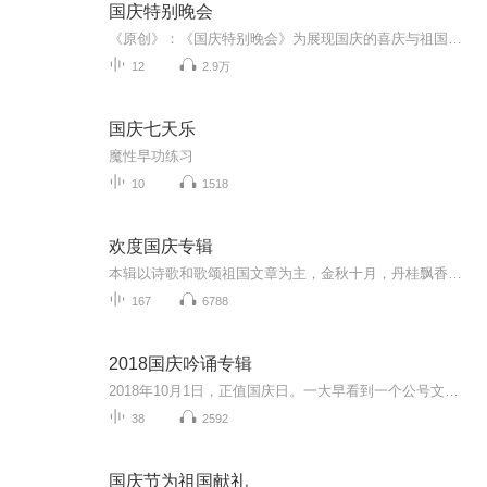
国庆特别晚会
《原创》：《国庆特别晚会》为展现国庆的喜庆与祖国的深情我将以具体的场景切入从清晨升旗的庄严到街头巷尾的欢庆到历史与当下的交融，用优美的笔触传递对祖国的热爱与自豪！用诗歌和情感美文形式，歌颂祖国的繁荣富强，祝人民幸福安康！
12
2.9万
国庆七天乐
魔性早功练习
10
1518
欢度国庆专辑
本辑以诗歌和歌颂祖国文章为主，金秋十月，丹桂飘香，在这个充满丰收喜悦的季节里，我们满怀激动和自豪，迎来了中华人民共和国76周年华诞。这不仅是一个庄重的纪念日，更是全体中华儿女共同欢庆的盛大的节日，承载着深厚的民族情感和历史意义.
167
6788
2018国庆吟诵专辑
2018年10月1日，正值国庆日。一大早看到一个公号文章，正是文天祥的《己卯十月一日至燕越五日罹狴犴有感而赋》。当然，彼十一非当今的十一。不过数字的巧合还是让人感触，今天拿来读一读，体味一番历史英杰的民族情怀，恰也当时。 根据诗题来看，这组诗是写于十月一日至十月五日之间，是文天祥被俘之后所作，这些诗作不仅有凛凛正气，更也能看的到他百端交集的复杂情感。另一首于右任先生的《望大陆》，微信公号有称《望乡》，一句“山之上国之殇”荡气回肠，一并兴起拿来读了一读。仓促间多有瑕疵...
38
2592
国庆节为祖国献礼