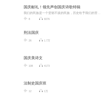
国庆献礼！领先声创国庆诗歌特辑
我们的民族是一个坚韧不拔的民族，历史给予我们的苦难都变成了闪着金光的勋章！我们的国家是一个龙腾虎跃的国家，那条巨龙正以不可阻挡之势崛起于神奇的东方！------------------------------------------------值此祖国70周年华诞之际，领先声创以诗歌向祖国献礼！用我们的声音、用我们的热血、用我们的灵魂诵读经典爱国篇章，歌颂我们的祖国！永远繁荣富强！
8
6076
刑法国庆
26
1.7万
国庆美诗文
108
4173
法制史国庆班
12
1万