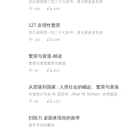
自己读得第二百二十六本书，请大家多多支持
109
4197
127.非理性繁荣
自己读得第一百二十七本书，请大家多多支持
135
5799
繁荣与衰退-精读
繁荣与衰退繁荣与衰退
14
2517
从部落到国家 : 人类社会的崛起、繁荣与衰落
作者简介马克·W. 莫菲特（Mark W. Moffett）史密森尼学会热带生物学家、研究助理，哈佛大学人类进化生物学系访问学者。他被玛格丽特·阿特伍德称为“勇敢的生态冒险家”，被《国家地理》杂志誉为“昆虫界的印第安那·琼斯”。这是他写作并出版的第四本书...
80
1.6万
扫除力 桌面体现你的效率
提升专注的魔法