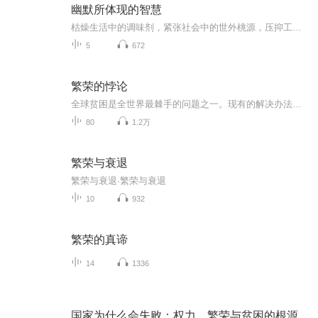
幽默所体现的智慧
枯燥生活中的调味剂，紧张社会中的世外桃源，压抑工作的轻松驿站，天真浪漫的开心乐园，幽默多一点，开心笑一点，成功近一点，工作轻松点，健康幽默，百益无害
5
672
繁荣的悖论
全球贫困是全世界最棘手的问题之一。现有的解决办法过多地依赖试错，从教育到医疗，从基础设施到根治腐败。我们总是先找到需要帮助的地区，再用海量资源漫灌这些地区，然后坐等其成。克莱顿·克里斯坦森在本书中揭示了一种悖论：扶贫本身无疑是高尚的，但...
80
1.2万
繁荣与衰退
繁荣与衰退·繁荣与衰退
10
932
繁荣的真谛
14
1336
国家为什么会失败：权力、繁荣与贫困的根源