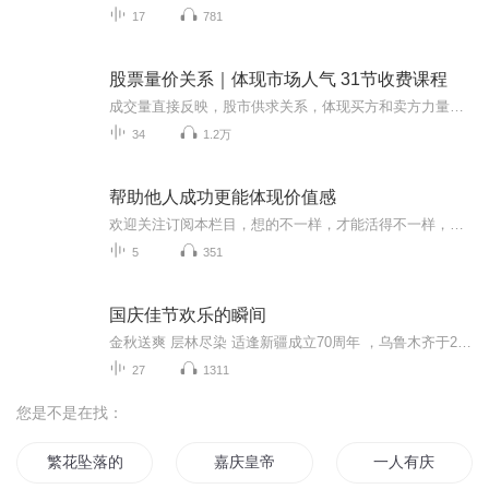
17
781
股票量价关系｜体现市场人气 31节收费课程
成交量直接反映，股市供求关系，体现买方和卖方力量的转换，决定着未来市场可能的走势。交易活跃的时候，成交量自然放大，人性贪婪与恐惧有时能通过成交量多寡，间接体现出来。任何技术分析方法，都是以量价关系作为基础，不研究成交量变化，技术理论将会...
34
1.2万
帮助他人成功更能体现价值感
欢迎关注订阅本栏目，想的不一样，才能活得不一样，用持续的经济能力撬动最大的可能， 教你用最短的时间超越你身边最优秀的人， 我是陆瑶老师， 希望接下来的学习， 打破你的思维罗辑， 让你与全球精英， 大脑同步！ 首先， 你想知道如何让营销做到不说服吗？ 你想知道如何让客户主动找到你吗？ 你想知道如何少沟通甚至不沟通就能轻松成交客户吗？ 接下来，我会分享一个微营销学习平台给你， 会教你用最短的时间提高营销方面的能力 让你的沟通变得简单！ 我是你的帮扶教练陆瑶 创业路有陆瑶的陪伴 从些让你创业不孤单 添加陆瑶微信cen33168 cen33168 为你提拱更有效更快速的成功方法， 谒诚为你开启快速的财富之门 我是陆瑶，期待下一秒与您相遇！ 互联网行业目前从业人员2000万，而且会越来越多，但是不可否认的事实，成功率百分之5都不到，大部分的创业者最终沦为消费者或者创业难民，原因在哪里？到底有没有突破的方法呢？本集课为各位揭秘！ 专注网络心法营销培训6年——剖析失败率高的原因，找突破瓶颈的方法，为更多创业者提供更有效，更快速成功的方法！交流学习陆瑶老师：cen33168
5
351
国庆佳节欢乐的瞬间
金秋送爽 层林尽染 适逢新疆成立70周年 ，乌鲁木齐于2025年9月23日迎来党中央和习大大带领的慰问团。新疆各族群众欢欣鼓舞，热烈欢迎。
27
1311
您是不是在找：
繁花坠落的季节
嘉庆皇帝
一人有庆