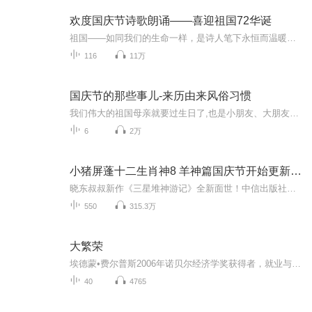
欢度国庆节诗歌朗诵——喜迎祖国72华诞
祖国——如同我们的生命一样，是诗人笔下永恒而温暖的主题。在祖国72周年华诞来临之际，特创建这个诗歌朗诵专辑，诵读经典爱国篇章，和大家一起歌颂祖国，向国庆的献礼！祝愿伟大的祖国繁荣富强，祝愿大家国庆节快乐，度过平安快乐的黄金周假期！
116
11万
国庆节的那些事儿-来历由来风俗习惯
我们伟大的祖国母亲就要过生日了,也是小朋友、大朋友们最喜欢的“国庆小长假”或说“黄金周”还有说”国庆7天乐”的，说法真是不一而足。那么“国庆节”是怎么来的？自古以来国庆节怎么庆贺？新中国国庆节的来历，以及新中国国庆节的庆贺方式又有哪些呢？ ...
6
2万
小猪屏蓬十二生肖神8 羊神篇国庆节开始更新啦！
晓东叔叔新作《三星堆神游记》全新面世！中信出版社出版！京东当当淘宝均有售！点蓝色字收听——《小猪屏蓬爆笑日记2024》《小猪屏蓬爆笑日记2》《小猪屏蓬爆笑日记1》让你笑得喘不上气！《我进故宫当富翁——小猪屏蓬故宫财商笔记》教你成为大富翁！《小...
550
315.3万
大繁荣
埃德蒙•费尔普斯2006年诺贝尔经济学奖获得者，就业与增长理论的奠基人，现代宏观经济学缔造者和影响经济学进程的重要人物之一。
40
4765