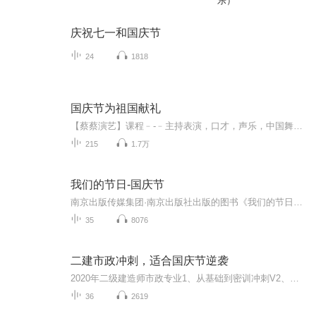
乐）
庆祝七一和国庆节
24
1818
国庆节为祖国献礼
【蔡蔡演艺】课程﹣-﹣主持表演，口才，声乐，中国舞，民族舞。独特的小舞台，专业的录音棚，每一位同学都能成为优秀的小明星。独特的教学模式，轻松上课，快乐学习！知名主持人，舞蹈家，高级教师任职授课！江南总校：河沟街42号三楼 18545856430江北分校...
215
1.7万
我们的节日-国庆节
南京出版传媒集团·南京出版社出版的图书《我们的节日》通过对中国节日文化和节日意义进行深度的挖掘，面向青少年群体构建独具特色的栏目内容，以此丰富春节、元宵节、清明节、端午节、七夕节、中秋节、重阳节等传统节日；六一节、教师节、国庆节等新兴节日的文化内涵和表现形式。促进青少年形成新的节日习俗，提升节日仪式感、认同感。音频作品由金陵朗读者联盟志愿者朗诵，南京音像出版社、金陵图书馆联合制作。
35
8076
二建市政冲刺，适合国庆节逆袭
2020年二级建造师市政专业1、从基础到密训冲刺V2、从精华课程到超压密押V3、0基础同步更新v4、持续更新到2020年考试V5、只要你跟着学让你一次稳拿证V6、渠道超压压题，超压三页纸等独家绝密压题!
36
2619