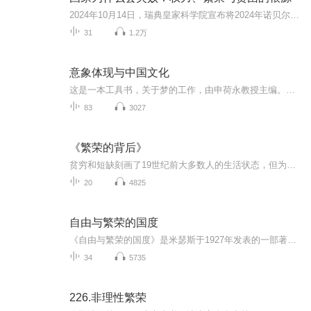
2024年10月14日，瑞典皇家科学院宣布将2024年诺贝尔经济学奖授予三位来自美国大学的经济学家，MIT教授Daron Acemoglu、MIT教授Simon Johnson、芝加哥大学James A. Robinson，以表彰他们在关于制度如何形成并影响经济繁荣研究领域的突出贡献。本书《国家为...
31
1.2万
意象体现与中国文化
这是一本工具书，关于梦的工作，由申荷永教授主编。它极富实用性和趣味性，各种各样梦的呈现与解析，带领你以别样的视角进入想象的世界。
83
3027
《繁荣的背后》
贫穷和短缺刻画了19世纪前大多数人的生活状态，但为什么不到两个世纪后，它们就从很多人的生活中消失了呢？本书旨在探索引发当代经济起飞的文化和历史因素，并为读者提供一个框架，以解释国家何以富裕或贫穷，何以民主或集权，何以弱小或强大，甚至还能回...
20
4825
自由与繁荣的国度
《自由与繁荣的国度》是米瑟斯于1927年发表的一部著作。该书的原名是《自由主义》，1962年在美国出版英译本，名为《自由与成功的共同富裕》。中译本是根据1927年德国耶拿出版社的德文版翻译而成的。——译者（韩光明等）
34
5735
226.非理性繁荣