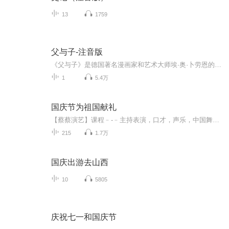
13
1759
父与子-注音版
《父与子》是德国著名漫画家和艺术大师埃·奥·卜劳恩的经典作品，作品塑造了善良、正直、宽容的“父与子”的形象，内容贴近生活，让人捧腹的同时又能切身感受到父子之间浓浓的情意，深深地打动了无数读者的心。每一幅小而精湛的画面跳跃着智慧的光芒，简...
1
5.4万
国庆节为祖国献礼
【蔡蔡演艺】课程﹣-﹣主持表演，口才，声乐，中国舞，民族舞。独特的小舞台，专业的录音棚，每一位同学都能成为优秀的小明星。独特的教学模式，轻松上课，快乐学习！知名主持人，舞蹈家，高级教师任职授课！江南总校：河沟街42号三楼 18545856430江北分校...
215
1.7万
国庆出游去山西
10
5805
庆祝七一和国庆节