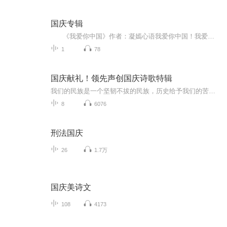
国庆专辑
《我爱你中国》作者：凝嫣心语我爱你中国！我爱你春天蓬勃的秧苗；我爱你秋日金黄的硕果。我爱你中国！我爱你青松气质，我爱你红梅品格！我爱你家乡的甜蔗好像乳汁滋润着我的心窝。我爱你中国，我要把最美的歌儿献给你，我的母亲我的祖国。我爱你中国，我爱...
1
78
国庆献礼！领先声创国庆诗歌特辑
我们的民族是一个坚韧不拔的民族，历史给予我们的苦难都变成了闪着金光的勋章！我们的国家是一个龙腾虎跃的国家，那条巨龙正以不可阻挡之势崛起于神奇的东方！------------------------------------------------值此祖国70周年华诞之际，领先声创以诗歌向祖国献礼！用我们的声音、用我们的热血、用我们的灵魂诵读经典爱国篇章，歌颂我们的祖国！永远繁荣富强！
8
6076
刑法国庆
26
1.7万
国庆美诗文
108
4173