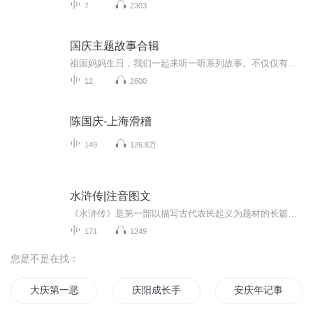
7
2303
国庆主题故事合辑
祖国妈妈生日，我们一起来听一听系列故事。不仅仅有《我的祖国》，还有红军故事，也有关于战争的故事，让大家体会到和平年代的不易。
12
2600
陈国庆-上海滑稽
149
126.8万
水浒传|注音图文
《水浒传》是第一部以描写古代农民起义为题材的长篇小说。全书围绕“官逼民反”这一线索展开情节，表现了一群不堪暴政欺压的“好汉”揭杆而起，聚义水泊梁山，直至接受招安致使起义失败的全过程。该作品紧紧扣住人物的不同出身经历，通过人物自己的语言和...
171
1249
您是不是在找：
大庆第一恶
庆阳成长手札
安庆年记事