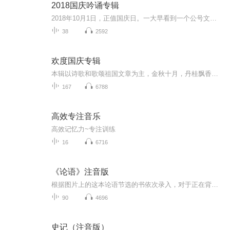
2018国庆吟诵专辑
2018年10月1日，正值国庆日。一大早看到一个公号文章，正是文天祥的《己卯十月一日至燕越五日罹狴犴有感而赋》。当然，彼十一非当今的十一。不过数字的巧合还是让人感触，今天拿来读一读，体味一番历史英杰的民族情怀，恰也当时。 根据诗题来看，这组诗是写于十月一日至十月五日之间，是文天祥被俘之后所作，这些诗作不仅有凛凛正气，更也能看的到他百端交集的复杂情感。另一首于右任先生的《望大陆》，微信公号有称《望乡》，一句“山之上国之殇”荡气回肠，一并兴起拿来读了一读。仓促间多有瑕疵...
38
2592
欢度国庆专辑
本辑以诗歌和歌颂祖国文章为主，金秋十月，丹桂飘香，在这个充满丰收喜悦的季节里，我们满怀激动和自豪，迎来了中华人民共和国76周年华诞。这不仅是一个庄重的纪念日，更是全体中华儿女共同欢庆的盛大的节日，承载着深厚的民族情感和历史意义.
167
6788
高效专注音乐
高效记忆力~专注训练
16
6716
《论语》注音版
根据图片上的这本论语节选的书依次录入，对于正在背论语的小朋友，很有帮助，可以反复的听，可以单曲循环，听了之后帮助记忆，背论语就很快了。平时在那些APP上只能找到完整版的论语，内容太多时间太长，循环播放时不好记忆，不能一则一则的单曲循环。
90
4696
史记（注音版）