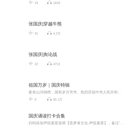
24
1818
张国庆|穿越牛熊
91
4.2万
张国庆|舆论战
22
4713
祖国万岁｜国庆特辑
家有山河锦绣，国有岁月芳华。热烈庆祝中华人民共和国成立73周年！
6
82.1万
国庆诵读打卡合集
扫码添加声悦童星老师【造梦者文化-声悦童星】，备注“诵读打卡”报名，已添加好友的，直接发送“诵读打卡”报名，报名成功后进入社群。