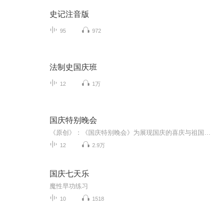
史记注音版
95
972
法制史国庆班
12
1万
国庆特别晚会
《原创》：《国庆特别晚会》为展现国庆的喜庆与祖国的深情我将以具体的场景切入从清晨升旗的庄严到街头巷尾的欢庆到历史与当下的交融，用优美的笔触传递对祖国的热爱与自豪！用诗歌和情感美文形式，歌颂祖国的繁荣富强，祝人民幸福安康！
12
2.9万
国庆七天乐
魔性早功练习
10
1518