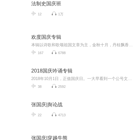
法制史国庆班
12
1万
欢度国庆专辑
本辑以诗歌和歌颂祖国文章为主，金秋十月，丹桂飘香，在这个充满丰收喜悦的季节里，我们满怀激动和自豪，迎来了中华人民共和国76周年华诞。这不仅是一个庄重的纪念日，更是全体中华儿女共同欢庆的盛大的节日，承载着深厚的民族情感和历史意义.
167
6788
2018国庆吟诵专辑
2018年10月1日，正值国庆日。一大早看到一个公号文章，正是文天祥的《己卯十月一日至燕越五日罹狴犴有感而赋》。当然，彼十一非当今的十一。不过数字的巧合还是让人感触，今天拿来读一读，体味一番历史英杰的民族情怀，恰也当时。 根据诗题来看，这组诗是写于十月一日至十月五日之间，是文天祥被俘之后所作，这些诗作不仅有凛凛正气，更也能看的到他百端交集的复杂情感。另一首于右任先生的《望大陆》，微信公号有称《望乡》，一句“山之上国之殇”荡气回肠，一并兴起拿来读了一读。仓促间多有瑕疵...
38
2592
张国庆|舆论战
22
4713
张国庆|穿越牛熊