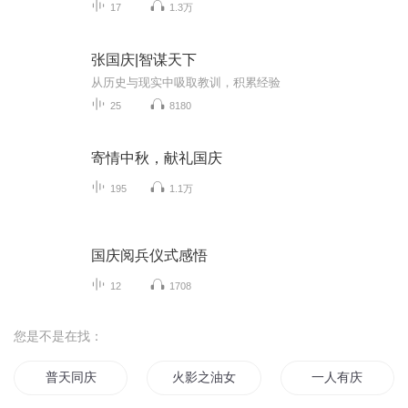
17
1.3万
张国庆|智谋天下
从历史与现实中吸取教训，积累经验
25
8180
寄情中秋，献礼国庆
195
1.1万
国庆阅兵仪式感悟
12
1708
您是不是在找：
普天同庆
火影之油女传奇
一人有庆