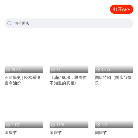
打开APP
油价国庆
40.6万
43
1.6万
石油简史 | 轻松看懂
《油价疯涨，藏着你
国庆特辑（国庆节快
当今油价
不知道的真相》
乐）
2.1万
1726
465
国庆节
国庆节
国庆节