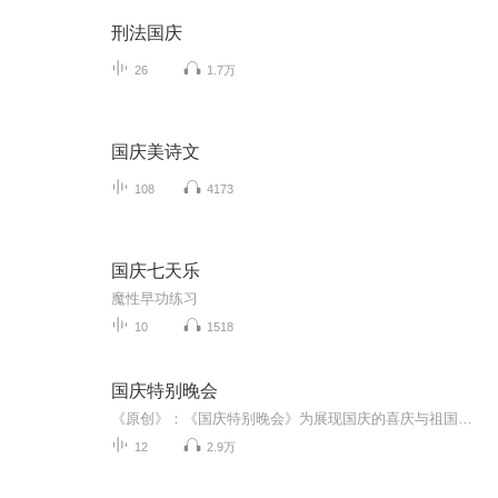
刑法国庆
26
1.7万
国庆美诗文
108
4173
国庆七天乐
魔性早功练习
10
1518
国庆特别晚会
《原创》：《国庆特别晚会》为展现国庆的喜庆与祖国的深情我将以具体的场景切入从清晨升旗的庄严到街头巷尾的欢庆到历史与当下的交融，用优美的笔触传递对祖国的热爱与自豪！用诗歌和情感美文形式，歌颂祖国的繁荣富强，祝人民幸福安康！
12
2.9万