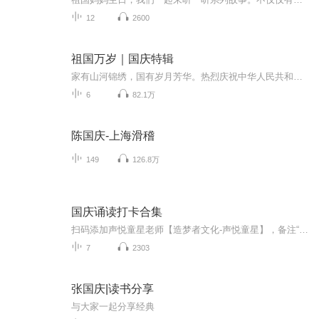
12
2600
祖国万岁｜国庆特辑
家有山河锦绣，国有岁月芳华。热烈庆祝中华人民共和国成立73周年！
6
82.1万
陈国庆-上海滑稽
149
126.8万
国庆诵读打卡合集
扫码添加声悦童星老师【造梦者文化-声悦童星】，备注“诵读打卡”报名，已添加好友的，直接发送“诵读打卡”报名，报名成功后进入社群。
7
2303
张国庆|读书分享
与大家一起分享经典