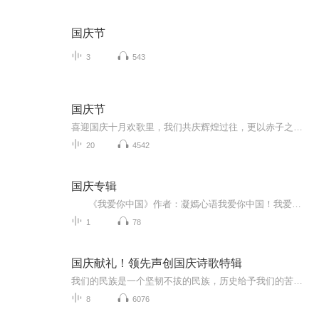
国庆节
3
543
国庆节
喜迎国庆十月欢歌里，我们共庆辉煌过往，更以赤子之心，向未来书写滚烫的誓言——这盛世，值得我们以热爱相拥。
20
4542
国庆专辑
《我爱你中国》作者：凝嫣心语我爱你中国！我爱你春天蓬勃的秧苗；我爱你秋日金黄的硕果。我爱你中国！我爱你青松气质，我爱你红梅品格！我爱你家乡的甜蔗好像乳汁滋润着我的心窝。我爱你中国，我要把最美的歌儿献给你，我的母亲我的祖国。我爱你中国，我爱...
1
78
国庆献礼！领先声创国庆诗歌特辑
我们的民族是一个坚韧不拔的民族，历史给予我们的苦难都变成了闪着金光的勋章！我们的国家是一个龙腾虎跃的国家，那条巨龙正以不可阻挡之势崛起于神奇的东方！------------------------------------------------值此祖国70周年华诞之际，领先声创以诗歌向祖国献礼！用我们的声音、用我们的热血、用我们的灵魂诵读经典爱国篇章，歌颂我们的祖国！永远繁荣富强！
8
6076