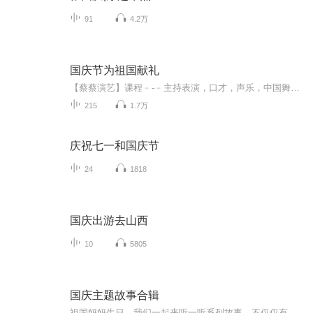
91
4.2万
国庆节为祖国献礼
【蔡蔡演艺】课程﹣-﹣主持表演，口才，声乐，中国舞，民族舞。独特的小舞台，专业的录音棚，每一位同学都能成为优秀的小明星。独特的教学模式，轻松上课，快乐学习！知名主持人，舞蹈家，高级教师任职授课！江南总校：河沟街42号三楼 18545856430江北分校...
215
1.7万
庆祝七一和国庆节
24
1818
国庆出游去山西
10
5805
国庆主题故事合辑
祖国妈妈生日，我们一起来听一听系列故事。不仅仅有《我的祖国》，还有红军故事，也有关于战争的故事，让大家体会到和平年代的不易。