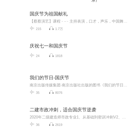
乐）
国庆节为祖国献礼
【蔡蔡演艺】课程﹣-﹣主持表演，口才，声乐，中国舞，民族舞。独特的小舞台，专业的录音棚，每一位同学都能成为优秀的小明星。独特的教学模式，轻松上课，快乐学习！知名主持人，舞蹈家，高级教师任职授课！江南总校：河沟街42号三楼 18545856430江北分校...
215
1.7万
庆祝七一和国庆节
24
1818
我们的节日-国庆节
南京出版传媒集团·南京出版社出版的图书《我们的节日》通过对中国节日文化和节日意义进行深度的挖掘，面向青少年群体构建独具特色的栏目内容，以此丰富春节、元宵节、清明节、端午节、七夕节、中秋节、重阳节等传统节日；六一节、教师节、国庆节等新兴节日的文化内涵和表现形式。促进青少年形成新的节日习俗，提升节日仪式感、认同感。音频作品由金陵朗读者联盟志愿者朗诵，南京音像出版社、金陵图书馆联合制作。
35
8076
二建市政冲刺，适合国庆节逆袭
2020年二级建造师市政专业1、从基础到密训冲刺V2、从精华课程到超压密押V3、0基础同步更新v4、持续更新到2020年考试V5、只要你跟着学让你一次稳拿证V6、渠道超压压题，超压三页纸等独家绝密压题!
36
2619