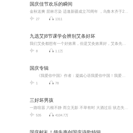
国庆佳节欢乐的瞬间
金秋送爽 层林尽染 适逢新疆成立70周年 ，乌鲁木齐于2025年9月23日迎来党中央和习大大带领的慰问团。新疆各族群众欢欣鼓舞，热烈欢迎。
27
1311
九选艾|8节课学会辨别艾条好坏
我们艾灸都想有一个好效果，但是艾灸效果好，艾条先要好。假艾条，差艾条正在充斥着整个艾灸市场，90%的人都买到过假艾条而不知情，如何选择一个好的真艾条，今天九选艾的艾小九老师，开始为大家讲解什么样的艾条才是真正的好艾条，帮你解开艾条行业的内幕。更多艾灸或者艾条专业知识，大家关注“艾灸操作指南”公众号即可
8
1.1万
国庆专辑
《我爱你中国》作者：凝嫣心语我爱你中国！我爱你春天蓬勃的秧苗；我爱你秋日金黄的硕果。我爱你中国！我爱你青松气质，我爱你红梅品格！我爱你家乡的甜蔗好像乳汁滋润着我的心窝。我爱你中国，我要把最美的歌儿献给你，我的母亲我的祖国。我爱你中国，我爱...
1
78
三好坏男孩
一路喧嚣 六根不静 而立无影 不举有时 大酒过后 状态失焦 三五好友 三言两语 堆起回忆的篝火 怎料越烧越旺 欢迎收听三好坏男孩《三好人生》：只剩戒不掉的好奇心，那些人，那些神人，那些跨越我们认知界限的人们，我们要用声音记录你的故事。《三好乱弹》...
535
4104.7万
国庆献礼！领先声创国庆诗歌特辑