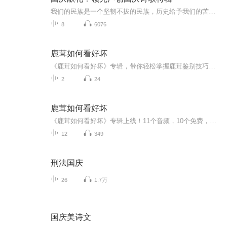
我们的民族是一个坚韧不拔的民族，历史给予我们的苦难都变成了闪着金光的勋章！我们的国家是一个龙腾虎跃的国家，那条巨龙正以不可阻挡之势崛起于神奇的东方！------------------------------------------------值此祖国70周年华诞之际，领先声创以诗歌向祖国献礼！用我们的声音、用我们的热血、用我们的灵魂诵读经典爱国篇章，歌颂我们的祖国！永远繁荣富强！
8
6076
鹿茸如何看好坏
《鹿茸如何看好坏》专辑，带你轻松掌握鹿茸鉴别技巧！10个免费音频，系统讲解鹿茸好坏辨别方法，从外观、气味到质地，一招教你识破真假。付费音频《鹿茸如何看好坏》深入剖析，10篇精华文章组合，让你成为鹿茸鉴定达人。想学就练，轻松上手，快来听歌吧！
2
24
鹿茸如何看好坏
《鹿茸如何看好坏》专辑上线！11个音频，10个免费，1个付费，带你秒懂鹿茸真伪大法。免费音频系统科普10大看货技巧，付费音频深度剖析，10篇干货组合拳，让你练就火眼金睛，轻松避坑。想成为鹿茸鉴定小能手？这专辑是你的宝藏秘籍，快冲！
12
349
刑法国庆
26
1.7万
国庆美诗文