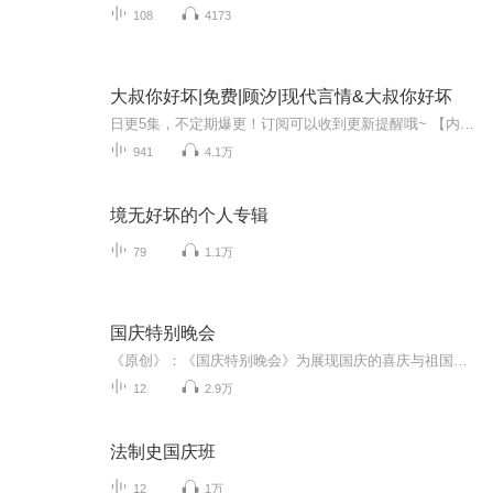
108
4173
大叔你好坏|免费|顾汐|现代言情&大叔你好坏
日更5集，不定期爆更！订阅可以收到更新提醒哦~ 【内容简介】 在一个充满未知的城市中，苏沂在职场和生活中不断挣扎，面对着复杂的情感纠葛。她遇到了穆泫清，一个看似冷漠却深藏秘密的男人。苏沂在一次次的相遇中，逐渐揭开了穆泫清的真面目，也发现了自...
941
4.1万
境无好坏的个人专辑
79
1.1万
国庆特别晚会
《原创》：《国庆特别晚会》为展现国庆的喜庆与祖国的深情我将以具体的场景切入从清晨升旗的庄严到街头巷尾的欢庆到历史与当下的交融，用优美的笔触传递对祖国的热爱与自豪！用诗歌和情感美文形式，歌颂祖国的繁荣富强，祝人民幸福安康！
12
2.9万
法制史国庆班
12
1万