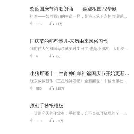
欢度国庆节诗歌朗诵——喜迎祖国72华诞
祖国——如同我们的生命一样，是诗人笔下永恒而温暖的主题。在祖国72周年华诞来临之际，特创建这个诗歌朗诵专辑，诵读经典爱国篇章，和大家一起歌颂祖国，向国庆的献礼！祝愿伟大的祖国繁荣富强，祝愿大家国庆节快乐，度过平安快乐的黄金周假期！
116
11万
国庆节的那些事儿-来历由来风俗习惯
我们伟大的祖国母亲就要过生日了,也是小朋友、大朋友们最喜欢的“国庆小长假”或说“黄金周”还有说”国庆7天乐”的，说法真是不一而足。那么“国庆节”是怎么来的？自古以来国庆节怎么庆贺？新中国国庆节的来历，以及新中国国庆节的庆贺方式又有哪些呢？ ...
6
2万
小猪屏蓬十二生肖神8 羊神篇国庆节开始更新啦！
晓东叔叔新作《三星堆神游记》全新面世！中信出版社出版！京东当当淘宝均有售！点蓝色字收听——《小猪屏蓬爆笑日记2024》《小猪屏蓬爆笑日记2》《小猪屏蓬爆笑日记1》让你笑得喘不上气！《我进故宫当富翁——小猪屏蓬故宫财商笔记》教你成为大富翁！《小...
550
315万
原创手抄报模板
一听到今天的作业有：手抄报，会不会抓耳挠腮的？一起来看看，总有您需要的模板在这里。
119
2.5万