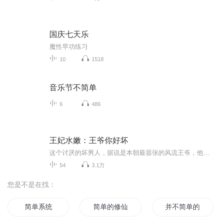
国庆七天乐
魔性早功练习
10
1518
音乐节不简单
6
486
王妃水嫩：王爷你好坏
这个讨厌的坏男人，据说是本朝最嚣张的风流王爷，他的女人能排长长一条街。不爱她，却还要想方设法地调戏她。终于有一天，坏男人一本正经地跟她说：“爱妃，我们做个游戏。”向来酷爱玩游戏的新版王妃心中一乐，兴冲冲地问：什么游戏？男人坏坏一笑：本王来教你……
54
3.1万
您是不是在找：
简单系统
简单的修仙
并不简单的你