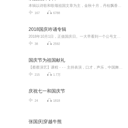
本辑以诗歌和歌颂祖国文章为主，金秋十月，丹桂飘香，在这个充满丰收喜悦的季节里，我们满怀激动和自豪，迎来了中华人民共和国76周年华诞。这不仅是一个庄重的纪念日，更是全体中华儿女共同欢庆的盛大的节日，承载着深厚的民族情感和历史意义.
167
6788
2018国庆吟诵专辑
2018年10月1日，正值国庆日。一大早看到一个公号文章，正是文天祥的《己卯十月一日至燕越五日罹狴犴有感而赋》。当然，彼十一非当今的十一。不过数字的巧合还是让人感触，今天拿来读一读，体味一番历史英杰的民族情怀，恰也当时。 根据诗题来看，这组诗是写于十月一日至十月五日之间，是文天祥被俘之后所作，这些诗作不仅有凛凛正气，更也能看的到他百端交集的复杂情感。另一首于右任先生的《望大陆》，微信公号有称《望乡》，一句“山之上国之殇”荡气回肠，一并兴起拿来读了一读。仓促间多有瑕疵...
38
2592
国庆节为祖国献礼
【蔡蔡演艺】课程﹣-﹣主持表演，口才，声乐，中国舞，民族舞。独特的小舞台，专业的录音棚，每一位同学都能成为优秀的小明星。独特的教学模式，轻松上课，快乐学习！知名主持人，舞蹈家，高级教师任职授课！江南总校：河沟街42号三楼 18545856430江北分校...
215
1.7万
庆祝七一和国庆节
24
1818
张国庆|穿越牛熊