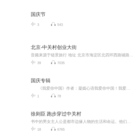
国庆节
3
543
北京-中关村创业大街
音频来源于链景旅行 地址 北京市海淀区北四环西路辅路 票价描述 暂无 开放时间 全天 乘车信息 暂无
39
7035
国庆专辑
《我爱你中国》作者：凝嫣心语我爱你中国！我爱你春天蓬勃的秧苗；我爱你秋日金黄的硕果。我爱你中国！我爱你青松气质，我爱你红梅品格！我爱你家乡的甜蔗好像乳汁滋润着我的心窝。我爱你中国，我要把最美的歌儿献给你，我的母亲我的祖国。我爱你中国，我爱...
1
78
徐则臣 跑步穿过中关村
书中的男女主人公是都市边缘人物的生活和命运。他们没有城市户口，没有正式工作，除了身份证，很少有拿得出手的证明，时常也需要躲躲藏藏。在某种意义上可以说，他们是这个社会旁逸斜出的那一部分，歪歪扭扭地在一边独自生长。
18
6765