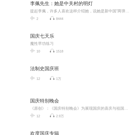
李佩先生：她是中关村的明灯
提起李佩，许多人喜欢这样介绍她，说她是新中国“两弹一星”元勋郭永怀的遗孀，从住进科园社区的这栋小楼开始，李佩给人的印象就是一个低调而细心的科学家夫人，郭永怀的学生至今还记得，那时郭老师包里总会有个苹果，那是师母李佩给郭老师预备的点心。很...
2
8444
国庆七天乐
魔性早功练习
10
1518
法制史国庆班
12
1万
国庆特别晚会
《原创》：《国庆特别晚会》为展现国庆的喜庆与祖国的深情我将以具体的场景切入从清晨升旗的庄严到街头巷尾的欢庆到历史与当下的交融，用优美的笔触传递对祖国的热爱与自豪！用诗歌和情感美文形式，歌颂祖国的繁荣富强，祝人民幸福安康！
12
2.9万
欢度国庆专辑