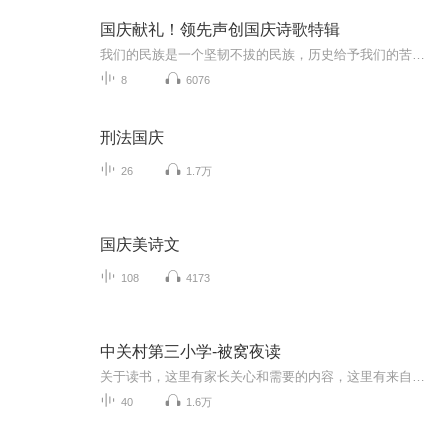
国庆献礼！领先声创国庆诗歌特辑
我们的民族是一个坚韧不拔的民族，历史给予我们的苦难都变成了闪着金光的勋章！我们的国家是一个龙腾虎跃的国家，那条巨龙正以不可阻挡之势崛起于神奇的东方！------------------------------------------------值此祖国70周年华诞之际，领先声创以诗歌向祖国献礼！用我们的声音、用我们的热血、用我们的灵魂诵读经典爱国篇章，歌颂我们的祖国！永远繁荣富强！
8
6076
刑法国庆
26
1.7万
国庆美诗文
108
4173
中关村第三小学-被窝夜读
关于读书，这里有家长关心和需要的内容，这里有来自名校中关村第三小学好老师最温暖的声音。“被窝夜读”是一个以读书、荐书为主要内容的公益性音频栏目。每一期老师们读一篇文章或一册绘本，是一个亲子阅读的读书栏目。“被窝夜读”每一期的朗诵与讲授者，由学校专业的优秀教师团队共同打造！除了能聆听名校好老师的声音，“被窝夜读”栏目的书单由中关村三小中央图书馆出品。学校一线教师团队根据各年段学生真实阅读需求，推出“名家名篇系列”、“亲情友情系列”、“情绪管理与行为养成”、“...
40
1.6万