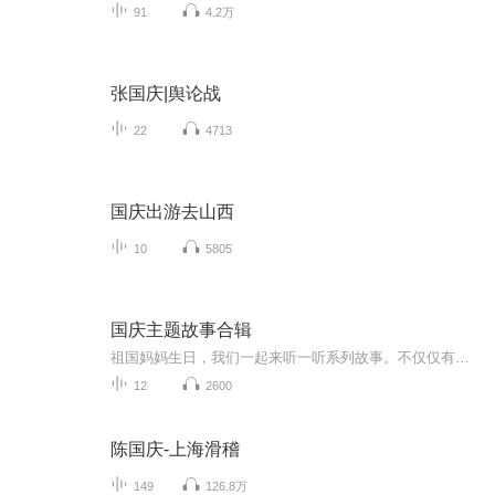
91
4.2万
张国庆|舆论战
22
4713
国庆出游去山西
10
5805
国庆主题故事合辑
祖国妈妈生日，我们一起来听一听系列故事。不仅仅有《我的祖国》，还有红军故事，也有关于战争的故事，让大家体会到和平年代的不易。
12
2600
陈国庆-上海滑稽
149
126.8万