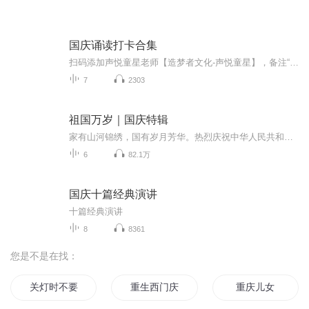
国庆诵读打卡合集
扫码添加声悦童星老师【造梦者文化-声悦童星】，备注“诵读打卡”报名，已添加好友的，直接发送“诵读打卡”报名，报名成功后进入社群。
7
2303
祖国万岁｜国庆特辑
家有山河锦绣，国有岁月芳华。热烈庆祝中华人民共和国成立73周年！
6
82.1万
国庆十篇经典演讲
十篇经典演讲
8
8361
您是不是在找：
关灯时不要说话
重生西门庆
重庆儿女