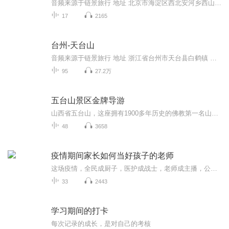
音频来源于链景旅行 地址 北京市海淀区西北安河乡西山 票价描述 暂无 开放时间 8:00~17:00 乘车信息 暂无
17
2165
台州-天台山
音频来源于链景旅行 地址 浙江省台州市天台县白鹤镇 票价描述 60 开放时间 全天 乘车信息 杭州出发：走杭甬高速，在上虞沽诸转上三高速，于天台出口下高速。杭州至天台行车时间约2小时，途经绍兴、上虞、嵊州、新昌。天台下高速后，根据指示路牌进入城区或...
95
27.2万
五台山景区金牌导游
山西省五台山，这座拥有1900多年历史的佛教第一名山，是中华文明的璀璨瑰宝。作为文殊菩萨的道场，它坐拥东亚最庞大的佛教古建筑群，68座寺庙见证了佛教中国化的智慧传承。历代帝王屡次朝拜，高僧于此修行弘法，将"天人合一"的哲学思想融入台顶与庙宇的共...
48
3658
疫情期间家长如何当好孩子的老师
这场疫情，全民成厨子，医护成战士，老师成主播，公务人员成了门卫，父母成了私教… 只有孩子们，依然是神兽孩子们开启了：开学延迟，学习不止的上网课模式。心理学家塞德兹说：人如陶瓷，小时候形成一生的雏形。幼儿期好比粘土，给予何种教育就会成为什么样的雏形。科学家将孩子的3-6岁称为“潮湿的水泥期”，意思是说孩子的85%性格、习惯和生活方式都在这一时期形成，将7-12岁称为“正凝固的水泥期“，这一时期孩子85—90%的性格特征、志向理想、生活方式等已形成。
33
2443
学习期间的打卡
每次记录的成长，是对自己的考核