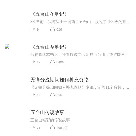
《五台山圣地记》
38 年前，我随法王一同前往五台山，度过了 100天的难忘时光。在这段旅程中，上师德巴堪布嘱托我写一本关于五台山的藏文著作。于是，我在朝拜圣山的同时，开始了这部书的写作。那时，我年仅 25 岁，刚出家两年，汉文水平有限，对佛法的闻思也尚浅，更没有今...
9
626
《五台山圣地记》
若在阅读本书后，怀着虔诚之心朝拜五台山，或许能从另一个视角重新认识这座圣山。 堪布 索达吉 2025年5月20日
17
5405
无痛分娩期间如何补充食物
《无痛分娩期间如何补充食物》专辑，涵盖11个音频，助你轻松应对分娩挑战！前10个免费音频，系统讲解无痛分娩期间如何科学补充食物，助你孕期无忧。更有1个付费音频，深入剖析无痛分娩饮食策略，让你产后恢复更快！赶紧收听，让分娩更轻松！无痛分娩孕期饮...
12
356
五台山传说故事
五台山精彩的传说故事
71
406.2万