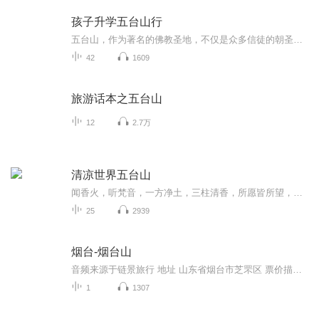
孩子升学五台山行
五台山，作为著名的佛教圣地，不仅是众多信徒的朝圣之地，也成为了部分家长寻求精神寄托和为孩子升学祈福的去处。家长们带着孩子前往五台山拜佛，希望借助信仰的力量，为孩子的学业进步和升学考试祈求好运和加持。五台山拜佛活动是家长对孩子升学的一种精...
42
1609
旅游话本之五台山
12
2.7万
清凉世界五台山
闻香火，听梵音，一方净土，三柱清香，所愿皆所望，所行化坦途!文殊菩萨曾发下宏愿:“你只要来五台山我保证会见你，我以何种相貌见你，你却不知道所遇的一叶、一花、一石、一曾，每个生灵都可能是文殊菩萨幻化而来，只为与我们相遇，想来，这是一场多么美...
25
2939
烟台-烟台山
音频来源于链景旅行 地址 山东省烟台市芝罘区 票价描述 50元/人 开放时间 7:30-17:00 乘车信息 公交路线：市内乘坐43路、45路、46路公交车均直接抵达，乘坐3路、6路、8路、17路、18路、50路在“朝阳街”站下车步行约6分钟即可抵达。自驾车指南：从G15沈海...
1
1307