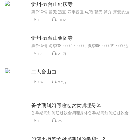
忻州-五台山延庆寺
票价详情 暂无 适宜 四季皆宜 电话 暂无 简介 亲爱的游客朋友您好，咱们面前就是五台山延庆寺了。说到延庆寺，国内著名的同名寺庙并不少，其中比较有名的有香港的延庆寺，宁波的延庆寺，还有就是您面前的这座山西五台山延庆寺了。我是链景旅行的在线导游，接下来带您领略一下这座寺庙的人文风光。 五台山延庆四占地1040 平方米，是木质结构的建筑，它的建筑风格非常典型。您知道吗？这座寺庙的始建年代不详，但是我们仍然可以推断出它的建筑朝代，您猜猜是根据什么？其实前边已经给了您提示，那就是根据建筑风格。这座延庆寺在建筑形制上，耍头、补间、斜拱、驼峰的手法和山西省内著名的佛光寺文殊殿非常相似，并且延庆寺建筑两椽的大托脚木和象下昂形状的耍头又和塑县崇福寺弥陀殿、观音殿手法相似。所以，根据这些信息，我们推断出五台山延庆寺是金代所建的。 听了我的介绍，相信您一定非常好奇，想去一探究竟，看看金代建筑还有哪些特色。那么，接下来就请跟随链景旅行小秘书一起尽情的参观游览吧。 音频来源于链景旅行
1
1092
忻州-五台山金阁寺
票价详情 冬季08：00-17：00，夏季06：00-19：00 适宜 四季皆宜 电话 暂无 简介 游客朋友，五台山是“中国佛教四大名山”之一。而金阁寺则是全中国佛教的重点寺院，是由不空三藏创建的中国最早的密教中心，相信在这里，您一定能感受到浓厚的宗教氛围。金阁...
12
2.1万
二人台山曲
107
2.2万
备孕期间如何通过饮食调理身体
备孕期间如何通过饮食调理身体备孕期间如何通过饮食调理身体？中医老饕的掏心窝子分享 朋友，当你刷到这篇文章时，大概正握着手机搜索“备孕吃什么”，屏幕光映着满脸纠结。别慌，作为把《黄帝内经》当睡前读物、煲汤必扔两片黄芪的健康管理师（注：非...
1
25
如何平衡孩子网课期间的学和玩？