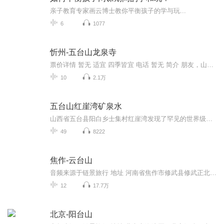
亲子教育专家画云博士教你平衡孩子的学与玩...
6
1077
忻州-五台山龙泉寺
票价详情 暂无 适宜 四季皆宜 电话 暂无 简介 朋友，山西绝对是个魅力十足的地方，这里自然景观和人文景观完美的结合，佛教之间的碰撞，就连“仙境”都不足以描绘她，只能用“圣境”来形容。而位于山西的五台山，是中国唯一一个被选为世界佛教的五大圣地之...
10
2.1万
五台山红崖湾矿泉水
山西省五台县阳白乡士集村红崖湾发现了罕见的世界级优质矿泉水源。一时间这一喜讯传遍三晋大地，《山西日报》《太原日报》《太原晚报》《山西商报》《发展导报》等多家媒体先后对此事展开陆续报道，中国矿泉水网、山西新闻网、百度、新浪、易迅等网络媒体也相继转载、积极传声、助力发展，使得红崖湾矿泉水迅速走入人们视线，也让许多人禁不住想要亲眼瞧瞧士集村的风貌，亲口品品红崖湾的好水。的确，提起士集村很多人并不熟悉，它位于五台、代县、原平三县交界处，是一个人口九百余人的乡领行政村，乍看之下与许多北...
49
8222
焦作-云台山
音频来源于链景旅行 地址 河南省焦作市修武县修武正北30公里方庄(靠近233省道) 票价描述 旺季（3月1日-11月30日）：210元（150元门票 60元景区内交通），淡季（12月1日-次年2月）：120元（60元门票 60元景区内交通）。门票有效期2天，各大景点凭票只能游览...
12
17.7万
北京-阳台山