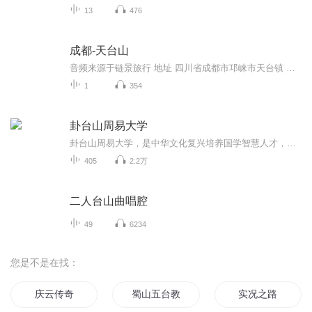
13
476
成都-天台山
音频来源于链景旅行 地址 四川省成都市邛崃市天台镇 票价描述 暂无 开放时间 9:00-18:00 乘车信息 暂无
1
354
卦台山周易大学
卦台山周易大学，是中华文化复兴培养国学智慧人才，目前正在筹备阶段，包括演易，研易，用易，传易几个机构，欢迎有志复兴中国传统文化的朋友加入到队伍中来。目前开设的课程囊括：古典文学传播，诸子百家研究，易经易学应用。
405
2.2万
二人台山曲唱腔
49
6234
您是不是在找：
庆云传奇
蜀山五台教主
实况之路