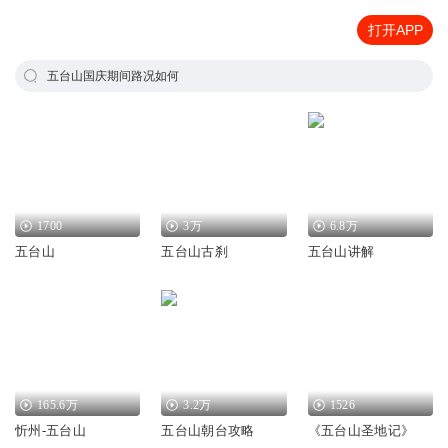
打开APP
五台山国庆期间路况如何
1700
3万
6.8万
五台山
五台山古刹
五台山讲解
165.6万
3.2万
1526
忻州-五台山
五台山朝台攻略
《五台山圣地记》