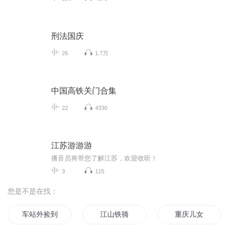
刑法国庆
26
1.7万
中国高铁关门合集
22
4330
江苏游游游
播音员将带您了解江苏，欢迎收听！
3
115
您是不是在找：
车站外捡到女大学生
江山铁骑
重庆儿女