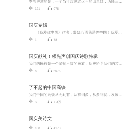
本书讲述的是，一个当年没见过火车的山里娃，历经三十余载奋斗，成长为中国高铁设计师的故事。八十年代，主人公武文杰从山村考入交通大学，学习铁路装备制造，毕业后供职于铁路工厂，凭着对事业的执着追求，借助中国铁路大发展契机，经历艰辛磨难，逐步成...
121
978
国庆专辑
《我爱你中国》作者：凝嫣心语我爱你中国！我爱你春天蓬勃的秧苗；我爱你秋日金黄的硕果。我爱你中国！我爱你青松气质，我爱你红梅品格！我爱你家乡的甜蔗好像乳汁滋润着我的心窝。我爱你中国，我要把最美的歌儿献给你，我的母亲我的祖国。我爱你中国，我爱...
1
78
国庆献礼！领先声创国庆诗歌特辑
我们的民族是一个坚韧不拔的民族，历史给予我们的苦难都变成了闪着金光的勋章！我们的国家是一个龙腾虎跃的国家，那条巨龙正以不可阻挡之势崛起于神奇的东方！------------------------------------------------值此祖国70周年华诞之际，领先声创以诗歌向祖国献礼！用我们的声音、用我们的热血、用我们的灵魂诵读经典爱国篇章，歌颂我们的祖国！永远繁荣富强！
8
6076
了不起的中国高铁
我们中国的高铁从无到有，从有到多，从多到优，发展迅速一起来看一看我们中国的高铁到底是什么样的吧。
50
7.3万
国庆美诗文
108
4173