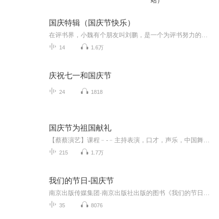
站）
国庆特辑（国庆节快乐）
在评书界，小魏有个朋友叫刘鹏，是一个为评书努力的小伙子。在2021年国庆期间，他想弄个特辑，便烦劳我给他录个爱国题材的评书小段儿。这种事情，不是特殊情况，小魏一般不会拒绝，也就给其录了一个《鲁迅踢鬼》，等他传完，我再传到我的专辑里。另外，小...
14
1.6万
庆祝七一和国庆节
24
1818
国庆节为祖国献礼
【蔡蔡演艺】课程﹣-﹣主持表演，口才，声乐，中国舞，民族舞。独特的小舞台，专业的录音棚，每一位同学都能成为优秀的小明星。独特的教学模式，轻松上课，快乐学习！知名主持人，舞蹈家，高级教师任职授课！江南总校：河沟街42号三楼 18545856430江北分校...
215
1.7万
我们的节日-国庆节
南京出版传媒集团·南京出版社出版的图书《我们的节日》通过对中国节日文化和节日意义进行深度的挖掘，面向青少年群体构建独具特色的栏目内容，以此丰富春节、元宵节、清明节、端午节、七夕节、中秋节、重阳节等传统节日；六一节、教师节、国庆节等新兴节日的文化内涵和表现形式。促进青少年形成新的节日习俗，提升节日仪式感、认同感。音频作品由金陵朗读者联盟志愿者朗诵，南京音像出版社、金陵图书馆联合制作。
35
8076