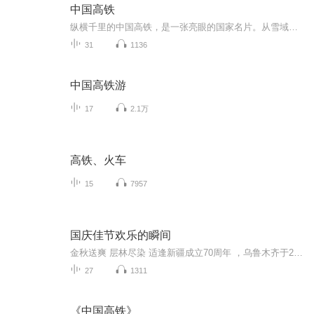
中国高铁
纵横千里的中国高铁，是一张亮眼的国家名片。从雪域高原到滨海都市，复兴号飞驰穿梭，凭借自主研发的核心技术、密织四通八达的路网，大幅压缩时空距离，不仅便利了亿万百姓出行，更拉动沿线经济发展，见证着大国基建稳步腾飞。
31
1136
中国高铁游
17
2.1万
高铁、火车
15
7957
国庆佳节欢乐的瞬间
金秋送爽 层林尽染 适逢新疆成立70周年 ，乌鲁木齐于2025年9月23日迎来党中央和习大大带领的慰问团。新疆各族群众欢欣鼓舞，热烈欢迎。
27
1311
《中国高铁》