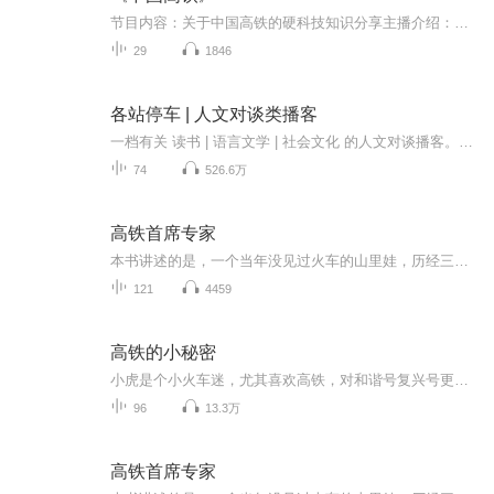
节目内容：关于中国高铁的硬科技知识分享主播介绍：纳尼亚适合人群：全龄人群你将收获：关于高铁的发展历史和中国的高铁技术力量
29
1846
各站停车 | 人文对谈类播客
一档有关 读书 | 语言文学 | 社会文化 的人文对谈播客。主播旅居东京。我们试图以学术视角剖析习而不察的日常，以条分缕析的思考回应纷繁的声音。欢迎你在各大声音平台订阅我们，并在评论区、邮箱、听友群与我们互动。【主播】蛋妞：文学博士生。喜欢城市...
74
526.6万
高铁首席专家
本书讲述的是，一个当年没见过火车的山里娃，历经三十余载奋斗，成长为中国高铁设计师的故事。八十年代，主人公武文杰从山村考入交通大学，学习铁路装备制造，毕业后供职于铁路工厂，凭着对事业的执着追求，借助中国铁路大发展契机，经历艰辛磨难，逐步成长为高铁行业技术领军人物，为中国高铁事业发展做出了重要贡...
121
4459
高铁的小秘密
小虎是个小火车迷，尤其喜欢高铁，对和谐号复兴号更是着迷，那我们就跟着小虎坐高铁，给我们揭秘了不起的中国高铁吧！
96
13.3万
高铁首席专家