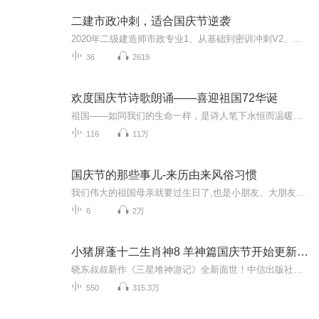
二建市政冲刺，适合国庆节逆袭
2020年二级建造师市政专业1、从基础到密训冲刺V2、从精华课程到超压密押V3、0基础同步更新v4、持续更新到2020年考试V5、只要你跟着学让你一次稳拿证V6、渠道超压压题，超压三页纸等独家绝密压题!
36
2619
欢度国庆节诗歌朗诵——喜迎祖国72华诞
祖国——如同我们的生命一样，是诗人笔下永恒而温暖的主题。在祖国72周年华诞来临之际，特创建这个诗歌朗诵专辑，诵读经典爱国篇章，和大家一起歌颂祖国，向国庆的献礼！祝愿伟大的祖国繁荣富强，祝愿大家国庆节快乐，度过平安快乐的黄金周假期！
116
11万
国庆节的那些事儿-来历由来风俗习惯
我们伟大的祖国母亲就要过生日了,也是小朋友、大朋友们最喜欢的“国庆小长假”或说“黄金周”还有说”国庆7天乐”的，说法真是不一而足。那么“国庆节”是怎么来的？自古以来国庆节怎么庆贺？新中国国庆节的来历，以及新中国国庆节的庆贺方式又有哪些呢？ ...
6
2万
小猪屏蓬十二生肖神8 羊神篇国庆节开始更新啦！
晓东叔叔新作《三星堆神游记》全新面世！中信出版社出版！京东当当淘宝均有售！点蓝色字收听——《小猪屏蓬爆笑日记2024》《小猪屏蓬爆笑日记2》《小猪屏蓬爆笑日记1》让你笑得喘不上气！《我进故宫当富翁——小猪屏蓬故宫财商笔记》教你成为大富翁！《小...
550
315.3万