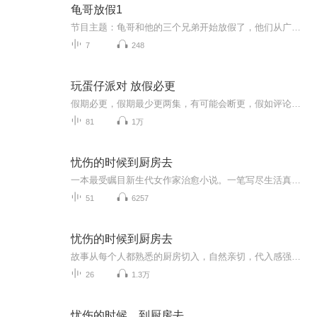
龟哥放假1
节目主题：龟哥和他的三个兄弟开始放假了，他们从广州回来之后正式开始了寒假生活，他们有很多作业，每天都挺充实。拉布布和企鹅也很喜欢放假，因为有大量时间可以和跟龟哥一起玩。
7
248
玩蛋仔派对 放假必更
假期必更，假期最少更两集，有可能会断更，假如评论多，月票多，听的多的话，最多一天更四集，更的必须得是假期，不过有没有好心人来给个好评？三星也行，现在我23的订阅量，一个评论都没有
81
1万
忧伤的时候到厨房去
一本最受瞩目新生代女作家治愈小说。一笔写尽生活真谛，以及味蕾与情感间最紧密的联系。以制作法式甜点舒芙蕾为隐喻，带出三段挫败的人生，细腻的写出了世间的悲欢百态。62岁的莉莉亚与中风在床的丈夫，疏离又束缚；不食人间烟火的马克，在经历中年丧妻后...
51
6257
忧伤的时候到厨房去
故事从每个人都熟悉的厨房切入，自然亲切，代入感强，跟每个人都有关系。三场挫败的人生故事，三个城市，写尽味觉与情感密不可分的联系，本书试图回答：如何在生活崩塌之后，重建一个生活？人们如何于绝望之时重获力量？她与丈夫的疏离与捆绑，她和母亲的...
26
1.3万
忧伤的时候，到厨房去