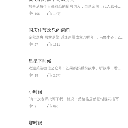
故事从每个人都熟悉的厨房切入，自然亲切，代入感强，跟每个人都有关系。 三场挫败的人生故事，三个城市，写尽味觉与情感密不可分的联系，本书试图回答:如何在生活崩塌之后，重建一个生活?人们如何于绝望之时重获力量? 她与丈夫的疏离与捆绑，她和母亲的仇恨和捆绑，他丧妻后的心碎与无措。 纽约、巴黎、伊斯坦布尔，三场挫败，三个厨房，一曲舒芙蕾之歌。 作者为当今土耳其最受瞩目的新生代女作家，倍、被国际文坛誉为同样双语写作的艾莉芙·夏法克(Elif Shafak)接班人。她在长篇小说《忧伤的时候，到厨房去》里，以制作难度极高的法式甜点舒芙蕾为隐喻，带出三段挫败的人生，细腻地写出了世间的悲欢百态。另著有《其他人的气息》、《刽子手的墓地》二书，三部作品在内容与叙事手法上风格迥异，是不为题材所局限的全才型气质女作家。
106
1.4万
国庆佳节欢乐的瞬间
金秋送爽 层林尽染 适逢新疆成立70周年 ，乌鲁木齐于2025年9月23日迎来党中央和习大大带领的慰问团。新疆各族群众欢欣鼓舞，热烈欢迎。
27
1311
星星下时候
欢迎关注微信公众号：芒果妈妈睡前故事。听故事，看绘本。
15
2.5万
小时候
“有一次老师批评了我，她说：桑格格居然把蝴蝶花描写成一张娃娃的脸！大家说，蝴蝶花像什么呀--！全班同学齐声说：像蝴蝶--！！老师笑意盈盈的点头，然后看着我：知道错了吧？我高傲的把头扭向了一边，不！就是像一张娃娃的脸！”“语文课，杨万里的《小...
9
696
那时候