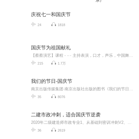
乐）
庆祝七一和国庆节
24
1818
国庆节为祖国献礼
【蔡蔡演艺】课程﹣-﹣主持表演，口才，声乐，中国舞，民族舞。独特的小舞台，专业的录音棚，每一位同学都能成为优秀的小明星。独特的教学模式，轻松上课，快乐学习！知名主持人，舞蹈家，高级教师任职授课！江南总校：河沟街42号三楼 18545856430江北分校...
215
1.7万
我们的节日-国庆节
南京出版传媒集团·南京出版社出版的图书《我们的节日》通过对中国节日文化和节日意义进行深度的挖掘，面向青少年群体构建独具特色的栏目内容，以此丰富春节、元宵节、清明节、端午节、七夕节、中秋节、重阳节等传统节日；六一节、教师节、国庆节等新兴节日的文化内涵和表现形式。促进青少年形成新的节日习俗，提升节日仪式感、认同感。音频作品由金陵朗读者联盟志愿者朗诵，南京音像出版社、金陵图书馆联合制作。
35
8076
二建市政冲刺，适合国庆节逆袭
2020年二级建造师市政专业1、从基础到密训冲刺V2、从精华课程到超压密押V3、0基础同步更新v4、持续更新到2020年考试V5、只要你跟着学让你一次稳拿证V6、渠道超压压题，超压三页纸等独家绝密压题!
36
2619