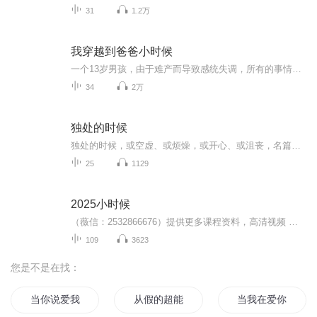
31
1.2万
我穿越到爸爸小时候
一个13岁男孩，由于难产而导致感统失调，所有的事情都照别的孩子慢半拍，但他喜欢讲故事。他的故事都是他的真实经历，你信吗？在上学路上，他竟意外穿越到了爸爸小时候，经历了爸爸的成长，越发感受到了亲情的可贵。珍惜与家人相处的每一天。
34
2万
独处的时候
独处的时候，或空虚、或烦燥，或开心、或沮丧，名篇、名作，朋友近作、平台经典，总有一勺心灵鸡汤，能够让你平静，乐享独处的时光。
25
1129
2025小时候
（薇信：2532866676）提供更多课程资料，高清视频 讲义 题
109
3623
您是不是在找：
当你说爱我的时候
从假的超能力节目开始
当我在爱你的时候