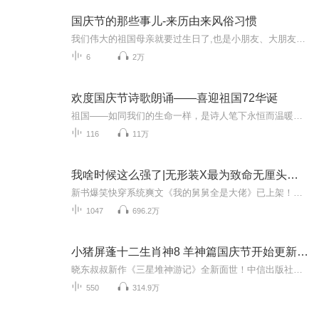
国庆节的那些事儿-来历由来风俗习惯
我们伟大的祖国母亲就要过生日了,也是小朋友、大朋友们最喜欢的“国庆小长假”或说“黄金周”还有说”国庆7天乐”的，说法真是不一而足。那么“国庆节”是怎么来的？自古以来国庆节怎么庆贺？新中国国庆节的来历，以及新中国国庆节的庆贺方式又有哪些呢？ ...
6
2万
欢度国庆节诗歌朗诵——喜迎祖国72华诞
祖国——如同我们的生命一样，是诗人笔下永恒而温暖的主题。在祖国72周年华诞来临之际，特创建这个诗歌朗诵专辑，诵读经典爱国篇章，和大家一起歌颂祖国，向国庆的献礼！祝愿伟大的祖国繁荣富强，祝愿大家国庆节快乐，度过平安快乐的黄金周假期！
116
11万
我啥时候这么强了|无形装X最为致命无厘头爆爽多人免费
新书爆笑快穿系统爽文《我的舅舅全是大佬》已上架！速来！无形装X 最为致命！“哇，天上有神仙在飞！大佬好啊！大佬来喝喝茶啊！大佬。。。““哎哎哎哎，前辈开玩笑了 ，前辈客气了，前辈但请吩咐！前辈真是高深莫测啊”原来修炼之人竟是这么有礼貌的么？...
1047
696.2万
小猪屏蓬十二生肖神8 羊神篇国庆节开始更新啦！
晓东叔叔新作《三星堆神游记》全新面世！中信出版社出版！京东当当淘宝均有售！点蓝色字收听——《小猪屏蓬爆笑日记2024》《小猪屏蓬爆笑日记2》《小猪屏蓬爆笑日记1》让你笑得喘不上气！《我进故宫当富翁——小猪屏蓬故宫财商笔记》教你成为大富翁！《小...
550
314.9万