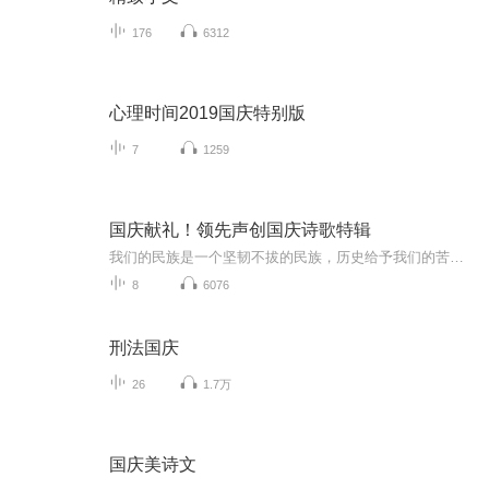
176
6312
心理时间2019国庆特别版
7
1259
国庆献礼！领先声创国庆诗歌特辑
我们的民族是一个坚韧不拔的民族，历史给予我们的苦难都变成了闪着金光的勋章！我们的国家是一个龙腾虎跃的国家，那条巨龙正以不可阻挡之势崛起于神奇的东方！------------------------------------------------值此祖国70周年华诞之际，领先声创以诗歌向祖国献礼！用我们的声音、用我们的热血、用我们的灵魂诵读经典爱国篇章，歌颂我们的祖国！永远繁荣富强！
8
6076
刑法国庆
26
1.7万
国庆美诗文