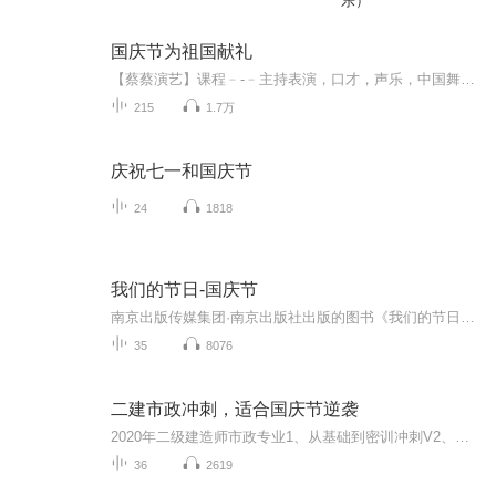
乐）
国庆节为祖国献礼
【蔡蔡演艺】课程﹣-﹣主持表演，口才，声乐，中国舞，民族舞。独特的小舞台，专业的录音棚，每一位同学都能成为优秀的小明星。独特的教学模式，轻松上课，快乐学习！知名主持人，舞蹈家，高级教师任职授课！江南总校：河沟街42号三楼 18545856430江北分校...
215
1.7万
庆祝七一和国庆节
24
1818
我们的节日-国庆节
南京出版传媒集团·南京出版社出版的图书《我们的节日》通过对中国节日文化和节日意义进行深度的挖掘，面向青少年群体构建独具特色的栏目内容，以此丰富春节、元宵节、清明节、端午节、七夕节、中秋节、重阳节等传统节日；六一节、教师节、国庆节等新兴节日的文化内涵和表现形式。促进青少年形成新的节日习俗，提升节日仪式感、认同感。音频作品由金陵朗读者联盟志愿者朗诵，南京音像出版社、金陵图书馆联合制作。
35
8076
二建市政冲刺，适合国庆节逆袭
2020年二级建造师市政专业1、从基础到密训冲刺V2、从精华课程到超压密押V3、0基础同步更新v4、持续更新到2020年考试V5、只要你跟着学让你一次稳拿证V6、渠道超压压题，超压三页纸等独家绝密压题!
36
2619