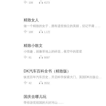
108
4173
精致女人
做一个精致的女子，拥有遗世独立的美丽，切记平庸，切忌无才，切记自卑。美丽的女人，不一定是精致的，但精致的女人一定是美丽。精致的面容、精致的心，你才能得到精致的爱。
188
1.1万
精致小散文
小情趣，就像草地上的碎花，夜空中的星星
81
9097
DK汽车百科全书（精致版）
纵览百年汽车历史，开启科学探索大门。英国DK出版公司•编著，张春秀•译。
42
3532
国庆去哪儿玩
带你游览祖国的大好河山……