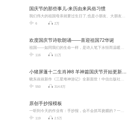
国庆节的那些事儿-来历由来风俗习惯
我们伟大的祖国母亲就要过生日了,也是小朋友、大朋友们最喜欢的“国庆小长假”或说“黄金周”还有说”国庆7天乐”的，说法真是不一而足。那么“国庆节”是怎么来的？自古以来国庆节怎么庆贺？新中国国庆节的来历，以及新中国国庆节的庆贺方式又有哪些呢？ ...
6
2万
欢度国庆节诗歌朗诵——喜迎祖国72华诞
祖国——如同我们的生命一样，是诗人笔下永恒而温暖的主题。在祖国72周年华诞来临之际，特创建这个诗歌朗诵专辑，诵读经典爱国篇章，和大家一起歌颂祖国，向国庆的献礼！祝愿伟大的祖国繁荣富强，祝愿大家国庆节快乐，度过平安快乐的黄金周假期！
116
11万
小猪屏蓬十二生肖神8 羊神篇国庆节开始更新啦！
晓东叔叔新作《三星堆神游记》全新面世！中信出版社出版！京东当当淘宝均有售！点蓝色字收听——《小猪屏蓬爆笑日记2024》《小猪屏蓬爆笑日记2》《小猪屏蓬爆笑日记1》让你笑得喘不上气！《我进故宫当富翁——小猪屏蓬故宫财商笔记》教你成为大富翁！《小...
550
314.8万
原创手抄报模板
一听到今天的作业有：手抄报，会不会抓耳挠腮的？一起来看看，总有您需要的模板在这里。
119
2.5万