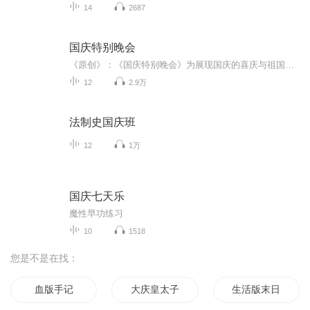
14
2687
国庆特别晚会
《原创》：《国庆特别晚会》为展现国庆的喜庆与祖国的深情我将以具体的场景切入从清晨升旗的庄严到街头巷尾的欢庆到历史与当下的交融，用优美的笔触传递对祖国的热爱与自豪！用诗歌和情感美文形式，歌颂祖国的繁荣富强，祝人民幸福安康！
12
2.9万
法制史国庆班
12
1万
国庆七天乐
魔性早功练习
10
1518
您是不是在找：
血版手记
大庆皇太子
生活版末日