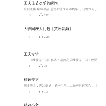
国庆佳节欢乐的瞬间
金秋送爽 层林尽染 适逢新疆成立70周年 ，乌鲁木齐于2025年9月23日迎来党中央和习大大带领的慰问团。新疆各族群众欢欣鼓舞，热烈欢迎。
27
1311
大班国庆大礼包【英语音频】
4
2185
国庆专辑
《我爱你中国》作者：凝嫣心语我爱你中国！我爱你春天蓬勃的秧苗；我爱你秋日金黄的硕果。我爱你中国！我爱你青松气质，我爱你红梅品格！我爱你家乡的甜蔗好像乳汁滋润着我的心窝。我爱你中国，我要把最美的歌儿献给你，我的母亲我的祖国。我爱你中国，我爱...
1
78
精致美文
朗读美文，陶冶情操，感悟生活……抛开世间繁杂，让朗读成为一种享受……愿和所有朋友一起朗读与成长……
9
711
精致小文