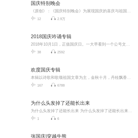
国庆特别晚会
《原创》：《国庆特别晚会》为展现国庆的喜庆与祖国的深情我将以具体的场景切入从清晨升旗的庄严到街头巷尾的欢庆到历史与当下的交融，用优美的笔触传递对祖国的热爱与自豪！用诗歌和情感美文形式，歌颂祖国的繁荣富强，祝人民幸福安康！
12
2.9万
2018国庆吟诵专辑
2018年10月1日，正值国庆日。一大早看到一个公号文章，正是文天祥的《己卯十月一日至燕越五日罹狴犴有感而赋》。当然，彼十一非当今的十一。不过数字的巧合还是让人感触，今天拿来读一读，体味一番历史英杰的民族情怀，恰也当时。 根据诗题来看，这组诗是写于十月一日至十月五日之间，是文天祥被俘之后所作，这些诗作不仅有凛凛正气，更也能看的到他百端交集的复杂情感。另一首于右任先生的《望大陆》，微信公号有称《望乡》，一句“山之上国之殇”荡气回肠，一并兴起拿来读了一读。仓促间多有瑕疵...
38
2592
欢度国庆专辑
本辑以诗歌和歌颂祖国文章为主，金秋十月，丹桂飘香，在这个充满丰收喜悦的季节里，我们满怀激动和自豪，迎来了中华人民共和国76周年华诞。这不仅是一个庄重的纪念日，更是全体中华儿女共同欢庆的盛大的节日，承载着深厚的民族情感和历史意义.
167
6788
为什么头发掉了还能长出来
为什么头发掉了还能长出来 为什么头发掉了还能长出来？中医带你揭秘"头皮上的韭菜田"最近网上流行一句话："成年人的世界，除了长胖容易，其他都难"。但我要告诉你，咱们头上还有一样东西长得也挺容易——那就是头发！每次洗头看到排水口那一撮撮头发，多...
1
6
张国庆|穿越牛熊