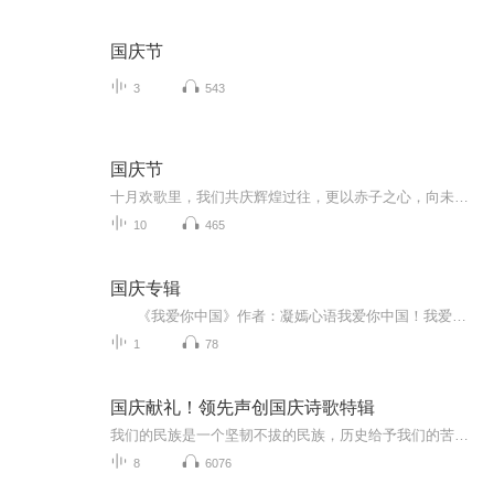
国庆节
3
543
国庆节
十月欢歌里，我们共庆辉煌过往，更以赤子之心，向未来书写滚烫的誓言——这盛世，值得我们以热爱相拥。
10
465
国庆专辑
《我爱你中国》作者：凝嫣心语我爱你中国！我爱你春天蓬勃的秧苗；我爱你秋日金黄的硕果。我爱你中国！我爱你青松气质，我爱你红梅品格！我爱你家乡的甜蔗好像乳汁滋润着我的心窝。我爱你中国，我要把最美的歌儿献给你，我的母亲我的祖国。我爱你中国，我爱...
1
78
国庆献礼！领先声创国庆诗歌特辑
我们的民族是一个坚韧不拔的民族，历史给予我们的苦难都变成了闪着金光的勋章！我们的国家是一个龙腾虎跃的国家，那条巨龙正以不可阻挡之势崛起于神奇的东方！------------------------------------------------值此祖国70周年华诞之际，领先声创以诗歌向祖国献礼！用我们的声音、用我们的热血、用我们的灵魂诵读经典爱国篇章，歌颂我们的祖国！永远繁荣富强！
8
6076