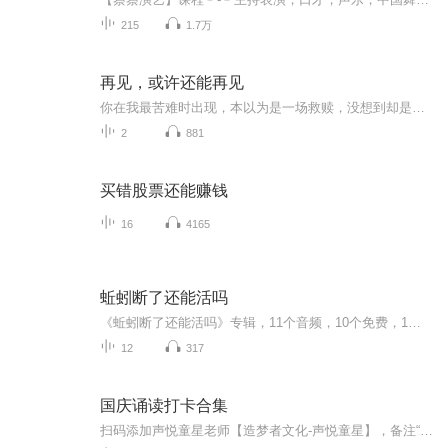
215
1.7万
再见，或许还能再见
你在我最苦难时出现，本以为是一场救赎，没想到却是一场可笑的误会，我把引起误会的印记洗了，回归本该属于我的生活，你找到正确的人，去报对的恩，我们不要在见了，好不好？你们的恩怨，本与我无关。
2
881
买错股票还能赚钱
16
4165
蚯蚓断了还能活吗
《蚯蚓断了还能活吗》专辑，11个音频，10个免费，1个付费。免费音频围绕“蚯蚓断了还能活吗”系统性科普，标题层层递进。付费音频深入剖析，10篇精华文章组合，带你解锁生命奇迹。免费内容先尝，付费内容深扒，不亏不亏！健康管理师为你解读，科学有趣，不...
12
317
国庆诵读打卡合集
扫码添加声悦童星老师【造梦者文化-声悦童星】，备注“诵读打卡”报名，已添加好友的，直接发送“诵读打卡”报名，报名成功后进入社群。