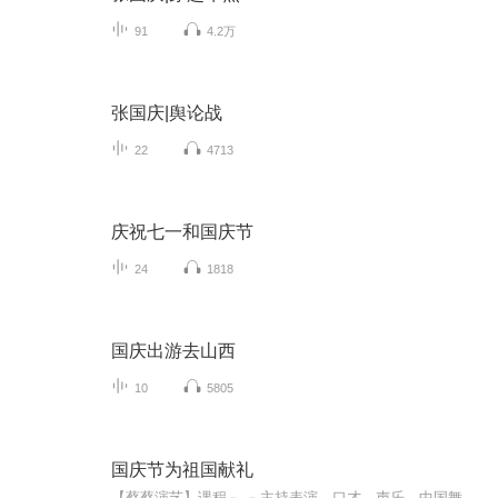
91
4.2万
张国庆|舆论战
22
4713
庆祝七一和国庆节
24
1818
国庆出游去山西
10
5805
国庆节为祖国献礼
【蔡蔡演艺】课程﹣-﹣主持表演，口才，声乐，中国舞，民族舞。独特的小舞台，专业的录音棚，每一位同学都能成为优秀的小明星。独特的教学模式，轻松上课，快乐学习！知名主持人，舞蹈家，高级教师任职授课！江南总校：河沟街42号三楼 18545856430江北分校...