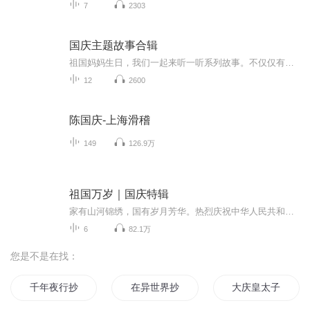
7
2303
国庆主题故事合辑
祖国妈妈生日，我们一起来听一听系列故事。不仅仅有《我的祖国》，还有红军故事，也有关于战争的故事，让大家体会到和平年代的不易。
12
2600
陈国庆-上海滑稽
149
126.9万
祖国万岁｜国庆特辑
家有山河锦绣，国有岁月芳华。热烈庆祝中华人民共和国成立73周年！
6
82.1万
您是不是在找：
千年夜行抄
在异世界抄书的那些日子
大庆皇太子