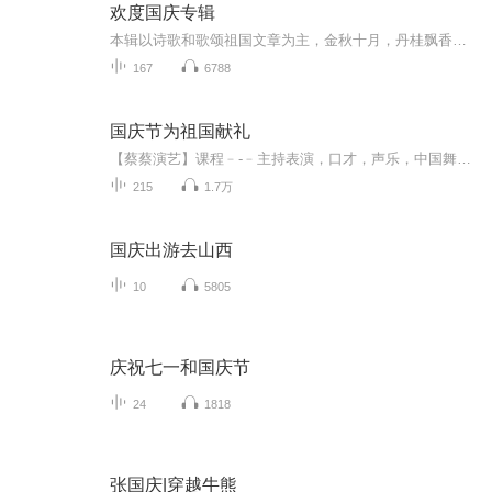
欢度国庆专辑
本辑以诗歌和歌颂祖国文章为主，金秋十月，丹桂飘香，在这个充满丰收喜悦的季节里，我们满怀激动和自豪，迎来了中华人民共和国76周年华诞。这不仅是一个庄重的纪念日，更是全体中华儿女共同欢庆的盛大的节日，承载着深厚的民族情感和历史意义.
167
6788
国庆节为祖国献礼
【蔡蔡演艺】课程﹣-﹣主持表演，口才，声乐，中国舞，民族舞。独特的小舞台，专业的录音棚，每一位同学都能成为优秀的小明星。独特的教学模式，轻松上课，快乐学习！知名主持人，舞蹈家，高级教师任职授课！江南总校：河沟街42号三楼 18545856430江北分校...
215
1.7万
国庆出游去山西
10
5805
庆祝七一和国庆节
24
1818
张国庆|穿越牛熊