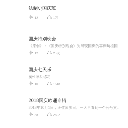
法制史国庆班
12
1万
国庆特别晚会
《原创》：《国庆特别晚会》为展现国庆的喜庆与祖国的深情我将以具体的场景切入从清晨升旗的庄严到街头巷尾的欢庆到历史与当下的交融，用优美的笔触传递对祖国的热爱与自豪！用诗歌和情感美文形式，歌颂祖国的繁荣富强，祝人民幸福安康！
12
2.9万
国庆七天乐
魔性早功练习
10
1518
2018国庆吟诵专辑
2018年10月1日，正值国庆日。一大早看到一个公号文章，正是文天祥的《己卯十月一日至燕越五日罹狴犴有感而赋》。当然，彼十一非当今的十一。不过数字的巧合还是让人感触，今天拿来读一读，体味一番历史英杰的民族情怀，恰也当时。 根据诗题来看，这组诗是写于十月一日至十月五日之间，是文天祥被俘之后所作，这些诗作不仅有凛凛正气，更也能看的到他百端交集的复杂情感。另一首于右任先生的《望大陆》，微信公号有称《望乡》，一句“山之上国之殇”荡气回肠，一并兴起拿来读了一读。仓促间多有瑕疵...
38
2592