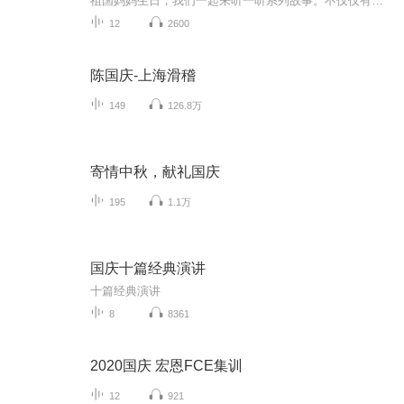
祖国妈妈生日，我们一起来听一听系列故事。不仅仅有《我的祖国》，还有红军故事，也有关于战争的故事，让大家体会到和平年代的不易。
12
2600
陈国庆-上海滑稽
149
126.8万
寄情中秋，献礼国庆
195
1.1万
国庆十篇经典演讲
十篇经典演讲
8
8361
2020国庆 宏恩FCE集训
12
921