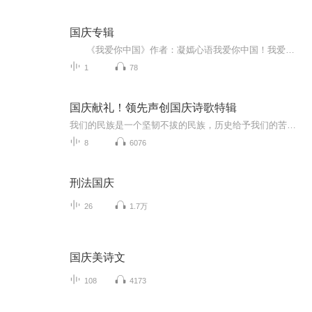
国庆专辑
《我爱你中国》作者：凝嫣心语我爱你中国！我爱你春天蓬勃的秧苗；我爱你秋日金黄的硕果。我爱你中国！我爱你青松气质，我爱你红梅品格！我爱你家乡的甜蔗好像乳汁滋润着我的心窝。我爱你中国，我要把最美的歌儿献给你，我的母亲我的祖国。我爱你中国，我爱...
1
78
国庆献礼！领先声创国庆诗歌特辑
我们的民族是一个坚韧不拔的民族，历史给予我们的苦难都变成了闪着金光的勋章！我们的国家是一个龙腾虎跃的国家，那条巨龙正以不可阻挡之势崛起于神奇的东方！------------------------------------------------值此祖国70周年华诞之际，领先声创以诗歌向祖国献礼！用我们的声音、用我们的热血、用我们的灵魂诵读经典爱国篇章，歌颂我们的祖国！永远繁荣富强！
8
6076
刑法国庆
26
1.7万
国庆美诗文
108
4173