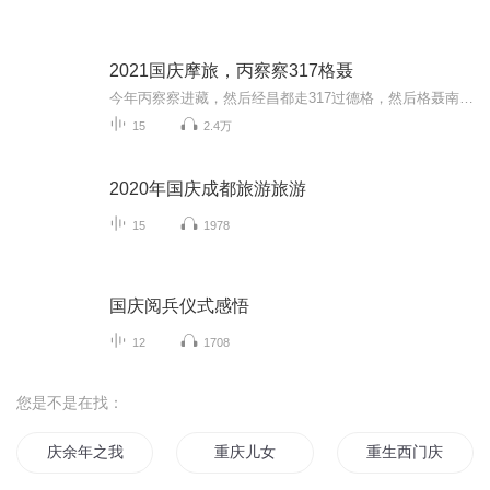
2021国庆摩旅，丙察察317格聂
今年丙察察进藏，然后经昌都走317过德格，然后格聂南线，最后沙溪古镇收尾。
15
2.4万
2020年国庆成都旅游旅游
15
1978
国庆阅兵仪式感悟
12
1708
您是不是在找：
庆余年之我叫王启年
重庆儿女
重生西门庆