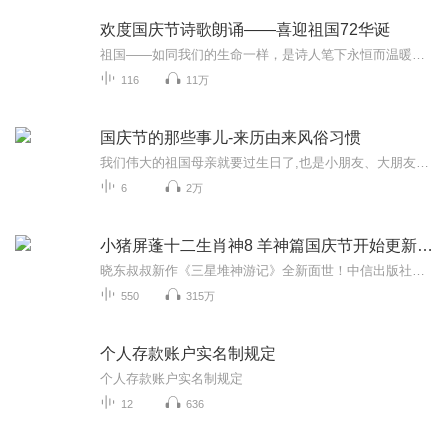
欢度国庆节诗歌朗诵——喜迎祖国72华诞
祖国——如同我们的生命一样，是诗人笔下永恒而温暖的主题。在祖国72周年华诞来临之际，特创建这个诗歌朗诵专辑，诵读经典爱国篇章，和大家一起歌颂祖国，向国庆的献礼！祝愿伟大的祖国繁荣富强，祝愿大家国庆节快乐，度过平安快乐的黄金周假期！
116
11万
国庆节的那些事儿-来历由来风俗习惯
我们伟大的祖国母亲就要过生日了,也是小朋友、大朋友们最喜欢的“国庆小长假”或说“黄金周”还有说”国庆7天乐”的，说法真是不一而足。那么“国庆节”是怎么来的？自古以来国庆节怎么庆贺？新中国国庆节的来历，以及新中国国庆节的庆贺方式又有哪些呢？ ...
6
2万
小猪屏蓬十二生肖神8 羊神篇国庆节开始更新啦！
晓东叔叔新作《三星堆神游记》全新面世！中信出版社出版！京东当当淘宝均有售！点蓝色字收听——《小猪屏蓬爆笑日记2024》《小猪屏蓬爆笑日记2》《小猪屏蓬爆笑日记1》让你笑得喘不上气！《我进故宫当富翁——小猪屏蓬故宫财商笔记》教你成为大富翁！《小...
550
315万
个人存款账户实名制规定
个人存款账户实名制规定
12
636