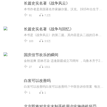
长篇史实名著《战争风云》
本书作者是美国著名作家赫尔曼。沃克。1915年出生于美国纽约，父母是俄裔犹太移民。1934年毕业于美国哥伦比亚大学文学哲学专业。珍珠港事件后他参加美国海军，作为驱逐舰军官在南太平洋服役4年，1946年退伍，成为专业作家。他为写这本小说，对第二次世界大...
91
7.2万
长篇史实名著《战争与回忆》
本书是《战争风云》的第二篇。其内容是从二战的日本偷袭珍珠港开始一直到在日本投掷原子弹，日本投降这期间的二战描写。情节的展开依然是以虚构人物维克多．享利及家人为主线，记录了这期间二战中发生的重大事件。以读小说的方式了解二战的演变，无疑这部...
103
3.5万
国庆佳节欢乐的瞬间
金秋送爽 层林尽染 适逢新疆成立70周年 ，乌鲁木齐于2025年9月23日迎来党中央和习大大带领的慰问团。新疆各族群众欢欣鼓舞，热烈欢迎。
27
1311
白发可以改善吗
白发可以改善吗白发可以改善吗？中医告诉你答案 每次照镜子看到那几根倔强的白发，是不是瞬间觉得自己老了十岁？现代人压力大、熬夜多，白发已经不再是老年人的专利，很多年轻人也开始“早生华发”。那么，白发到底能不能改善？今天，我们就从中医的角...
1
1
北京即将对非实名制手机用户实施停机惩罚