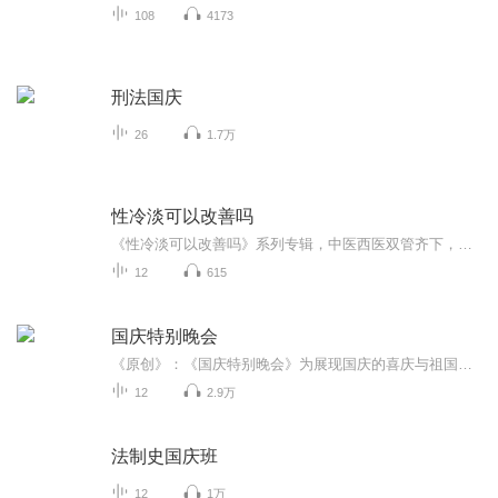
108
4173
刑法国庆
26
1.7万
性冷淡可以改善吗
《性冷淡可以改善吗》系列专辑，中医西医双管齐下，专业健康管理师亲授秘籍！告别性冷淡，重拾激情，从了解自身出发。轻松学习，幽默解读，让你在笑声中解锁性福密码。赶紧加入，开启你的性福之旅！性福秘籍 中医西医结合 健康管理师亲授
12
615
国庆特别晚会
《原创》：《国庆特别晚会》为展现国庆的喜庆与祖国的深情我将以具体的场景切入从清晨升旗的庄严到街头巷尾的欢庆到历史与当下的交融，用优美的笔触传递对祖国的热爱与自豪！用诗歌和情感美文形式，歌颂祖国的繁荣富强，祝人民幸福安康！
12
2.9万
法制史国庆班
12
1万