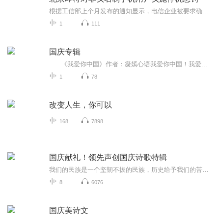
根据工信部上个月发布的通知显示，电信企业被要求确保到今年年底前全部电话实名率达到100%。而最近有很多北京的手机用户也都收到了一条短信，被告知未实名认证的手机号本月15日以后将被停机。那您的手机号有没有进行实名认证呢？如果没有的话要怎么认证？...
1
111
国庆专辑
《我爱你中国》作者：凝嫣心语我爱你中国！我爱你春天蓬勃的秧苗；我爱你秋日金黄的硕果。我爱你中国！我爱你青松气质，我爱你红梅品格！我爱你家乡的甜蔗好像乳汁滋润着我的心窝。我爱你中国，我要把最美的歌儿献给你，我的母亲我的祖国。我爱你中国，我爱...
1
78
改变人生，你可以
168
7898
国庆献礼！领先声创国庆诗歌特辑
我们的民族是一个坚韧不拔的民族，历史给予我们的苦难都变成了闪着金光的勋章！我们的国家是一个龙腾虎跃的国家，那条巨龙正以不可阻挡之势崛起于神奇的东方！------------------------------------------------值此祖国70周年华诞之际，领先声创以诗歌向祖国献礼！用我们的声音、用我们的热血、用我们的灵魂诵读经典爱国篇章，歌颂我们的祖国！永远繁荣富强！
8
6076
国庆美诗文