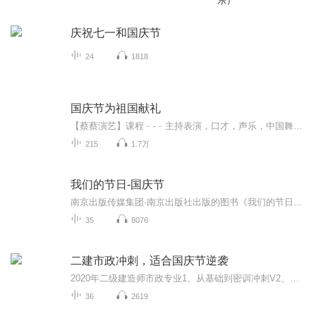
乐）
庆祝七一和国庆节
24
1818
国庆节为祖国献礼
【蔡蔡演艺】课程﹣-﹣主持表演，口才，声乐，中国舞，民族舞。独特的小舞台，专业的录音棚，每一位同学都能成为优秀的小明星。独特的教学模式，轻松上课，快乐学习！知名主持人，舞蹈家，高级教师任职授课！江南总校：河沟街42号三楼 18545856430江北分校...
215
1.7万
我们的节日-国庆节
南京出版传媒集团·南京出版社出版的图书《我们的节日》通过对中国节日文化和节日意义进行深度的挖掘，面向青少年群体构建独具特色的栏目内容，以此丰富春节、元宵节、清明节、端午节、七夕节、中秋节、重阳节等传统节日；六一节、教师节、国庆节等新兴节日的文化内涵和表现形式。促进青少年形成新的节日习俗，提升节日仪式感、认同感。音频作品由金陵朗读者联盟志愿者朗诵，南京音像出版社、金陵图书馆联合制作。
35
8076
二建市政冲刺，适合国庆节逆袭
2020年二级建造师市政专业1、从基础到密训冲刺V2、从精华课程到超压密押V3、0基础同步更新v4、持续更新到2020年考试V5、只要你跟着学让你一次稳拿证V6、渠道超压压题，超压三页纸等独家绝密压题!
36
2619