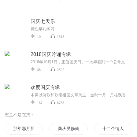
国庆七天乐
魔性早功练习
10
1518
2018国庆吟诵专辑
2018年10月1日，正值国庆日。一大早看到一个公号文章，正是文天祥的《己卯十月一日至燕越五日罹狴犴有感而赋》。当然，彼十一非当今的十一。不过数字的巧合还是让人感触，今天拿来读一读，体味一番历史英杰的民族情怀，恰也当时。 根据诗题来看，这组诗是写于十月一日至十月五日之间，是文天祥被俘之后所作，这些诗作不仅有凛凛正气，更也能看的到他百端交集的复杂情感。另一首于右任先生的《望大陆》，微信公号有称《望乡》，一句“山之上国之殇”荡气回肠，一并兴起拿来读了一读。仓促间多有瑕疵...
38
2592
欢度国庆专辑
本辑以诗歌和歌颂祖国文章为主，金秋十月，丹桂飘香，在这个充满丰收喜悦的季节里，我们满怀激动和自豪，迎来了中华人民共和国76周年华诞。这不仅是一个庄重的纪念日，更是全体中华儿女共同欢庆的盛大的节日，承载着深厚的民族情感和历史意义.
167
6788
您是不是在找：
那年那月那时节
商庆灵修仙实录
十二个情人节