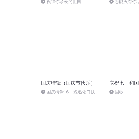
祝福你亲爱的祖国
怎能没有你
国庆特辑（国庆节快乐）
庆祝七一和国
国庆特辑16：魏迅化口技 二
囚歌
胡 东方红+一般唱法和原生态