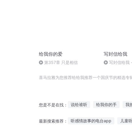
给我你的爱
写封信给我
第357章 只是相信
写封信给我 
喜马拉雅为您推荐给给我推荐一个国庆节的精选专
说给谁听
给我你的手
我
您是不是在找：
十年青春给了谁
快穿文推荐
听感情故事的电台app
儿童
最新搜索推荐：
我要说给你听
给我一个女人