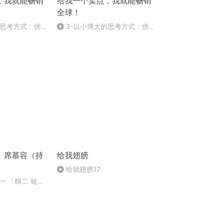
，我就能畅销
给我一个卖点，我就能畅销
全球！
的思考方式：傍
3-以小博大的思考方式：傍
大款策略
】席慕容（持
给我翅膀
给我翅膀17
之一 「輯二 短