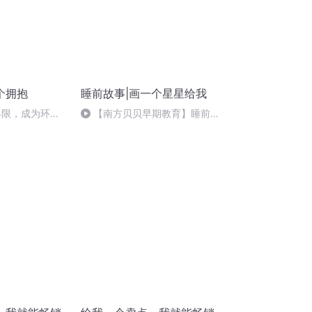
个拥抱
睡前故事|画一个星星给我
界限，成为环游
【南方贝贝早期教育】睡前故
事|画一个星星给我（音频版)