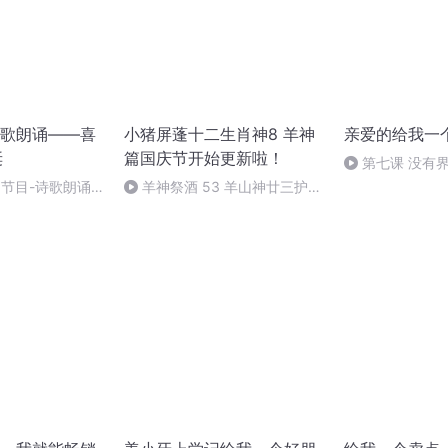
歌朗诵——喜
小猪屏蓬十二生肖神8 羊神
亲爱的给我一
诞
篇国庆节开始更新啦！
第七课 没有
世界的演说家
别节目-诗歌朗诵-
羊神祭酒 53 羊山神廿三护祭
坛 敬天地白泽做祭酒（4）