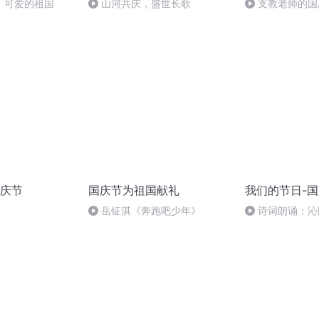
，可爱的祖国
山河共庆，盛世长歌
支教老师的国
庆节
国庆节为祖国献礼
我们的节日-
岳钲淇《奔跑吧少年》
诗词朗诵：沁
读者：张继军