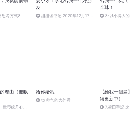
，我就能畅销
姜小牙上学记给我一个好朋
给我一个卖点
友
全球！
要思考方式8
甜甜读书记 2020年12月17日
3-以小博大
下午8:37
大款策略
的理由（催眠
给你给我
【給我一個島
續更新中）
to 帅气的大外呀
许一世琴缘丹心
7.荷田手記 
已发布）
歌」