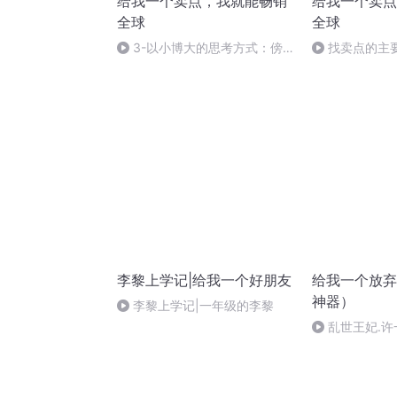
给我一个卖点，我就能畅销
给我一个卖点
全球
全球
3-以小博大的思考方式：傍
找卖点的主
大款策略
李黎上学记|给我一个好朋友
给我一个放弃
神器）
李黎上学记|一年级的李黎
乱世王妃.
（平台搜索，