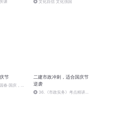
庆课
文化自信 文化强国
国庆节
二建市政冲刺，适合国庆节
逆袭
园春·国庆，朗
36.《市政实务》考点精讲第
36节课_2020926212025