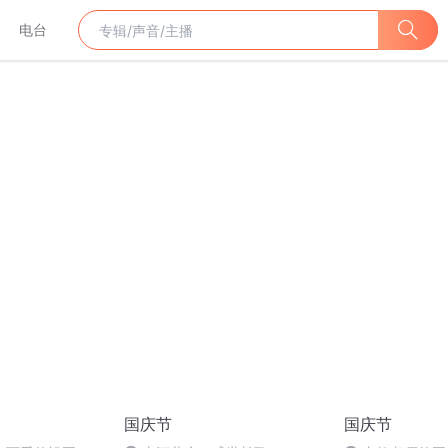
电台
国庆节
国庆节