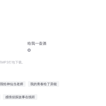
给我一壶酒
MP3打包下载。
我给神仙当老师
我的青春给了异能
天
给你我的小心心
给你我的一生
感情侦探故事在线听