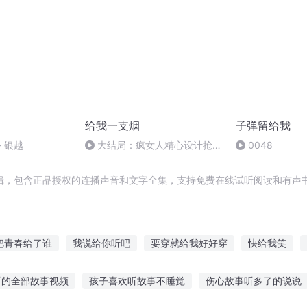
给我一支烟
子弹留给我
- 银越
大结局：疯女人精心设计抢闺
0048
蜜男友，却最终害死了自己！
辑，包含正品授权的连播声音和文字全集，支持免费在线试听阅读和有声书
把青春给了谁
我说给你听吧
要穿就给我好好穿
快给我笑
推文耽美文推荐
把世界都给你
我给你的是青春
把爱给明
听的全部故事视频
孩子喜欢听故事不睡觉
伤心故事听多了的说说
我把老公借给你
给你我一生的爱恋