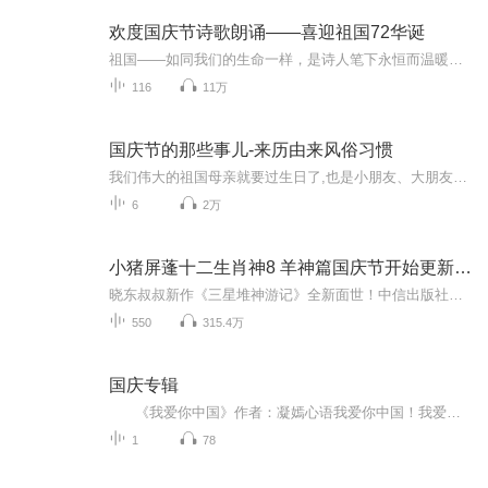
欢度国庆节诗歌朗诵——喜迎祖国72华诞
祖国——如同我们的生命一样，是诗人笔下永恒而温暖的主题。在祖国72周年华诞来临之际，特创建这个诗歌朗诵专辑，诵读经典爱国篇章，和大家一起歌颂祖国，向国庆的献礼！祝愿伟大的祖国繁荣富强，祝愿大家国庆节快乐，度过平安快乐的黄金周假期！
116
11万
国庆节的那些事儿-来历由来风俗习惯
我们伟大的祖国母亲就要过生日了,也是小朋友、大朋友们最喜欢的“国庆小长假”或说“黄金周”还有说”国庆7天乐”的，说法真是不一而足。那么“国庆节”是怎么来的？自古以来国庆节怎么庆贺？新中国国庆节的来历，以及新中国国庆节的庆贺方式又有哪些呢？ ...
6
2万
小猪屏蓬十二生肖神8 羊神篇国庆节开始更新啦！
晓东叔叔新作《三星堆神游记》全新面世！中信出版社出版！京东当当淘宝均有售！点蓝色字收听——《小猪屏蓬爆笑日记2024》《小猪屏蓬爆笑日记2》《小猪屏蓬爆笑日记1》让你笑得喘不上气！《我进故宫当富翁——小猪屏蓬故宫财商笔记》教你成为大富翁！《小...
550
315.4万
国庆专辑
《我爱你中国》作者：凝嫣心语我爱你中国！我爱你春天蓬勃的秧苗；我爱你秋日金黄的硕果。我爱你中国！我爱你青松气质，我爱你红梅品格！我爱你家乡的甜蔗好像乳汁滋润着我的心窝。我爱你中国，我要把最美的歌儿献给你，我的母亲我的祖国。我爱你中国，我爱...
1
78