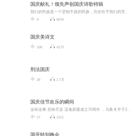
国庆献礼！领先声创国庆诗歌特辑
我们的民族是一个坚韧不拔的民族，历史给予我们的苦难都变成了闪着金光的勋章！我们的国家是一个龙腾虎跃的国家，那条巨龙正以不可阻挡之势崛起于神奇的东方！------------------------------------------------值此祖国70周年华诞之际，领先声创以诗歌向祖国献礼！用我们的声音、用我们的热血、用我们的灵魂诵读经典爱国篇章，歌颂我们的祖国！永远繁荣富强！
8
6076
国庆美诗文
108
4173
刑法国庆
26
1.7万
国庆佳节欢乐的瞬间
金秋送爽 层林尽染 适逢新疆成立70周年 ，乌鲁木齐于2025年9月23日迎来党中央和习大大带领的慰问团。新疆各族群众欢欣鼓舞，热烈欢迎。
27
1311
国庆特别晚会