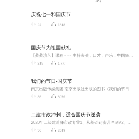
乐）
庆祝七一和国庆节
24
1818
国庆节为祖国献礼
【蔡蔡演艺】课程﹣-﹣主持表演，口才，声乐，中国舞，民族舞。独特的小舞台，专业的录音棚，每一位同学都能成为优秀的小明星。独特的教学模式，轻松上课，快乐学习！知名主持人，舞蹈家，高级教师任职授课！江南总校：河沟街42号三楼 18545856430江北分校...
215
1.7万
我们的节日-国庆节
南京出版传媒集团·南京出版社出版的图书《我们的节日》通过对中国节日文化和节日意义进行深度的挖掘，面向青少年群体构建独具特色的栏目内容，以此丰富春节、元宵节、清明节、端午节、七夕节、中秋节、重阳节等传统节日；六一节、教师节、国庆节等新兴节日的文化内涵和表现形式。促进青少年形成新的节日习俗，提升节日仪式感、认同感。音频作品由金陵朗读者联盟志愿者朗诵，南京音像出版社、金陵图书馆联合制作。
35
8076
二建市政冲刺，适合国庆节逆袭
2020年二级建造师市政专业1、从基础到密训冲刺V2、从精华课程到超压密押V3、0基础同步更新v4、持续更新到2020年考试V5、只要你跟着学让你一次稳拿证V6、渠道超压压题，超压三页纸等独家绝密压题!
36
2619