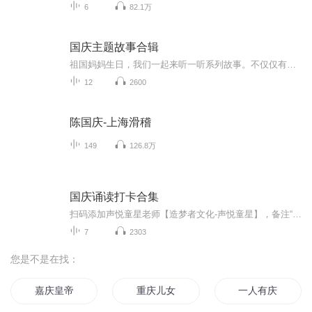
6
82.1万
国庆主题故事合辑
祖国妈妈生日，我们一起来听一听系列故事。不仅仅有《我的祖国》，还有红军故事，也有关于战争的故事，让大家体会到和平年代的不易。
12
2600
陈国庆-上海滑稽
149
126.8万
国庆诵读打卡合集
扫码添加声悦童星老师【造梦者文化-声悦童星】，备注“诵读打卡”报名，已添加好友的，直接发送“诵读打卡”报名，报名成功后进入社群。
7
2303
您是不是在找：
嘉庆皇帝
重庆儿女
一人有庆