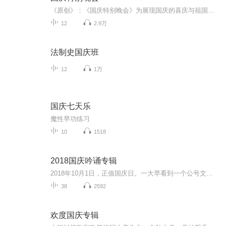
《原创》：《国庆特别晚会》为展现国庆的喜庆与祖国的深情我将以具体的场景切入从清晨升旗的庄严到街头巷尾的欢庆到历史与当下的交融，用优美的笔触传递对祖国的热爱与自豪！用诗歌和情感美文形式，歌颂祖国的繁荣富强，祝人民幸福安康！
12
2.9万
法制史国庆班
12
1万
国庆七天乐
魔性早功练习
10
1518
2018国庆吟诵专辑
2018年10月1日，正值国庆日。一大早看到一个公号文章，正是文天祥的《己卯十月一日至燕越五日罹狴犴有感而赋》。当然，彼十一非当今的十一。不过数字的巧合还是让人感触，今天拿来读一读，体味一番历史英杰的民族情怀，恰也当时。 根据诗题来看，这组诗是写于十月一日至十月五日之间，是文天祥被俘之后所作，这些诗作不仅有凛凛正气，更也能看的到他百端交集的复杂情感。另一首于右任先生的《望大陆》，微信公号有称《望乡》，一句“山之上国之殇”荡气回肠，一并兴起拿来读了一读。仓促间多有瑕疵...
38
2592
欢度国庆专辑