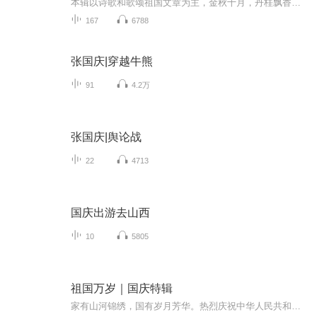
本辑以诗歌和歌颂祖国文章为主，金秋十月，丹桂飘香，在这个充满丰收喜悦的季节里，我们满怀激动和自豪，迎来了中华人民共和国76周年华诞。这不仅是一个庄重的纪念日，更是全体中华儿女共同欢庆的盛大的节日，承载着深厚的民族情感和历史意义.
167
6788
张国庆|穿越牛熊
91
4.2万
张国庆|舆论战
22
4713
国庆出游去山西
10
5805
祖国万岁｜国庆特辑
家有山河锦绣，国有岁月芳华。热烈庆祝中华人民共和国成立73周年！