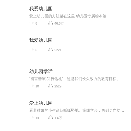
我爱幼儿园
爱上幼儿园的方法都在这里 幼儿园专属绘本馆
8
46.6万
我爱幼儿园
6
5221
幼儿园学话
“能言善演·知行达礼”，这是我们长久致力的教育目标。 我们努力把艺术教育和素质教育成功对接，我们用心把专业 教育和大众教育完美融合。 从1996年——创业之初，我们曾把口才教师拟作为“医生”、 “教练”和“导演”，并以此作为我们自己的工作方向和行业标准： 有那么多母语发音不准、口语表达不清的孩子需要“医生”； 有那么多天资聪慧的孩子如果经过专业“教练”的调教，就会举止 出众、仪态高雅；“孩子们都是天生的演员”，我们就是“导演”， 挖掘他们的天分，为孩子们在人生的舞台上有更多的精彩！ 就是我们现在做的，未来要做的，并且一直要做的事业！ 我们可能更了解孩子！我们可能找到了教育的真谛！我们知道 孩子需要什么，我们了解家长需要什么，我们也清楚能为社会奉献 什么！艺术是美好的，教育是高尚的，在我们这里你会看到孩子们 快乐地改变和提高。 如今，我们已经有了“全景纷呈教学法”、“习惯矫正教学法”、 “一气呵成教学法”；有了“艺素融合教育方略”；有了五大运作 体系；有了这套幼儿园专用系列教材；有了父母教育能力训练系列 教材；有了上至东北下至江南的上百家分校，将来我们还会有…… 为了孩子我们一直在努力！ 欢迎来亲自体验，并真诚相邀 —— 与我们同行！
10
2529
爱上幼儿园
看着稚嫩的小生命从呱呱坠地、蹒跚学步，再到走向幼儿园的门口，每一对父母的心中，是怎样的欣慰与不舍！为了迎接孩子人生中第一个重大的转折时刻，在这个阶段，父母需要做出一些行动上的支持和配合，帮助孩子更好地适应幼儿园的生活，以便日后更好地学习。
14
1.6万