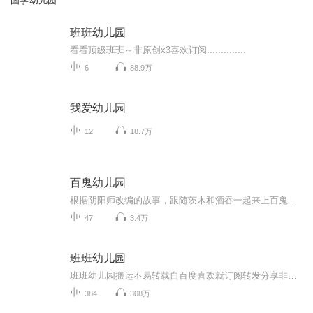
国学幼儿园
班班幼儿园
看看顶级班班～非原创x3喜欢订阅..............
6
88.9万
我爱幼儿园
12
18.7万
百鬼幼儿园
根据阴阳师改编的故事，跟随茨木和酒吞一起来上百鬼幼儿园吧！（目前已停更）
47
3.4万
班班幼儿园
班班幼儿园搬运不易转载自百度喜欢就订阅转发分享非原创
384
308万