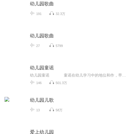
幼儿园歌曲
191
32.3万
幼儿园歌曲
27
5799
幼儿园童谣
幼儿园童谣 童谣在幼儿学习中的地位和作，早己被人们认识到，它对于儿童知识面的扩大，能力的培养，情感的熏陶，美感的启迪，都有着潜移默化的作用。本套专辑选用了一些耳熟能详的童谣，节奏清新愉快，好听易唱，让孩子的每一天都充满着...
146
501.3万
幼儿园儿歌
13
58万
爱上幼儿园