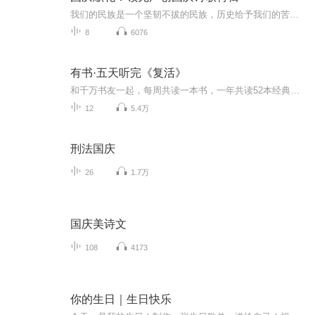
我们的民族是一个坚韧不拔的民族，历史给予我们的苦难都变成了闪着金光的勋章！我们的国家是一个龙腾虎跃的国家，那条巨龙正以不可阻挡之势崛起于神奇的东方！------------------------------------------------值此祖国70周年华诞之际，领先声创以诗歌向祖国献礼！用我们的声音、用我们的热血、用我们的灵魂诵读经典爱国篇章，歌颂我们的祖国！永远繁荣富强！
8
6076
有书·五天听完《复活》
和千万书友一起，每周共读一本书，一年共读52本经典好书，组队对抗惰性。本周让我们一起领略列夫·托尔斯泰的《复活》之美。关注微信公众号“有书”（ID：youshucc），每天更好一点。
12
5.4万
刑法国庆
26
1.7万
国庆美诗文
108
4173
你的生日｜生日快乐