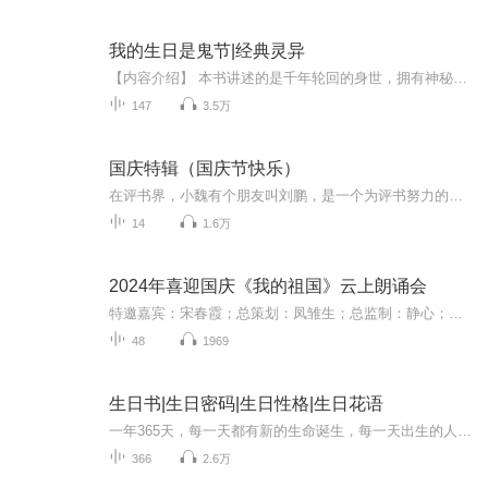
我的生日是鬼节|经典灵异
【内容介绍】 本书讲述的是千年轮回的身世，拥有神秘力量的主上，一只足以毁灭世界的灵蛊，翻手反排命格，覆手复立乾坤。千年轮回之身，携挚友一位，小鬼一只，灵蛊一条，战影魔，走幽府，生死徘徊，意识觉醒。我是天煞孤星，亦可独步天下！【作者介绍】 ...
147
3.5万
国庆特辑（国庆节快乐）
在评书界，小魏有个朋友叫刘鹏，是一个为评书努力的小伙子。在2021年国庆期间，他想弄个特辑，便烦劳我给他录个爱国题材的评书小段儿。这种事情，不是特殊情况，小魏一般不会拒绝，也就给其录了一个《鲁迅踢鬼》，等他传完，我再传到我的专辑里。另外，小...
14
1.6万
2024年喜迎国庆《我的祖国》云上朗诵会
特邀嘉宾：宋春霞；总策划：凤雏生；总监制：静心；总导演：化虹；执行总监：莺子；主持人：静心 化虹
48
1969
生日书|生日密码|生日性格|生日花语
一年365天，每一天都有新的生命诞生，每一天出生的人又都有着独特的性格个性，不同生日的人都会有着不同的命运，为此，让我们查阅您的生日算命书，看看你的生日书都为您展示了怎样一个精彩的世界！365星座生日书算命法源自西方，又被称作365生日书，采用的...
366
2.6万