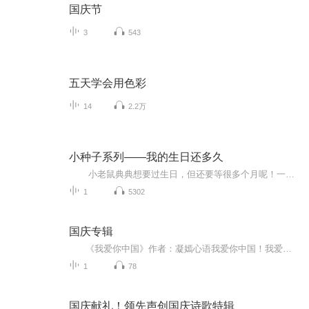
国庆节
3
543
五天学会用色彩
14
2.2万
小种子系列——我的生日还多久
小老鼠典典想要过生日，但还要等很多个月呢！一年的时间很长，不过只要我们留意，就会发现每个月都有让人开心的事情，典典妈妈更是为典典的生日准备了许多惊喜。每个月妈妈都邀请一位神秘嘉宾来到家里，一共12位，最后一起为典典庆祝生日。每位嘉宾都有特殊的造型哦！ 这是一本【层次书】，随着书页的翻动，12个数字逐步显现，12位客人也逐个登场。 这本书不仅让孩子对12个数字和一年中的12个月份有初步的感知，而且让他们体会到一年中的惊喜...
1
5302
国庆专辑
《我爱你中国》作者：凝嫣心语我爱你中国！我爱你春天蓬勃的秧苗；我爱你秋日金黄的硕果。我爱你中国！我爱你青松气质，我爱你红梅品格！我爱你家乡的甜蔗好像乳汁滋润着我的心窝。我爱你中国，我要把最美的歌儿献给你，我的母亲我的祖国。我爱你中国，我爱...
1
78
国庆献礼！领先声创国庆诗歌特辑