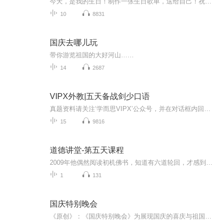
今天，是我的生日！制作一张生日歌单，送给自己！祝自己生日快乐！也祝愿所有善良的人，都永远快乐！
10
8831
国庆去哪儿玩
带你游览祖国的大好河山……
14
2687
VIPX外教|五天备战剑少口语
真题资料请关注‘学而思VIPX’公众号，并在对话框内回复‘剑少口语’四个字进行领取。【最新】2018改版后，最新口语真题放送【最全】三个级别一网打尽，口语全模块讲解【最贴心】明星中外教结合，模拟最真实考场
15
9816
道德讲堂-第五天课程
2009年他偶然阅读初机佛书，知道有六道轮回，才感到戒慎恐惧，停止作恶，开始放生。2010年，观看了《和谐拯救危机》，才有正确知见，明辨因果道理，决心开始办班教学，觉醒大众。谢总利用企业的厂房，改造成培训班，每月办班。教学内容完全遵照净空老法师...
1
131
国庆特别晚会
《原创》：《国庆特别晚会》为展现国庆的喜庆与祖国的深情我将以具体的场景切入从清晨升旗的庄严到街头巷尾的欢庆到历史与当下的交融，用优美的笔触传递对祖国的热爱与自豪！用诗歌和情感美文形式，歌颂祖国的繁荣富强，祝人民幸福安康！