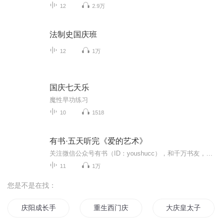
12
2.9万
法制史国庆班
12
1万
国庆七天乐
魔性早功练习
10
1518
有书·五天听完《爱的艺术》
关注微信公众号有书（ID：youshucc），和千万书友，组队对抗惰性，每周共读一本书。
11
1万
您是不是在找：
庆阳成长手札
重生西门庆
大庆皇太子