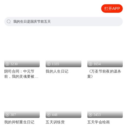
打开APP
我的生日是国庆节前五天
3230
1335
1654
阴司合同：中元节
我的人生日记
《万圣节前夜的谋杀
前，我的灵魂要被收
案》
走了
307
448
5453
我的抑郁重生日记
五天训练营
五天学会绘画