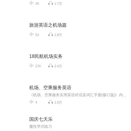
26
1.7万
旅游英语之机场篇
53
1.8万
18民航机场实务
270
2.4万
机场、空乘服务英语
《机场、空乘服务实用英语对话及词汇手册(修订版)》内容有两部分：第一部分以搭乘航班的基本流程为线，分为6个基本单元、34个章节，分别介绍机场、空乘服务的常用句型和经典对话；第二部分介绍机场、空乘服务的相关专业词汇。《机场、空乘服务实用英语对话...
4
1.9万
国庆七天乐
魔性早功练习