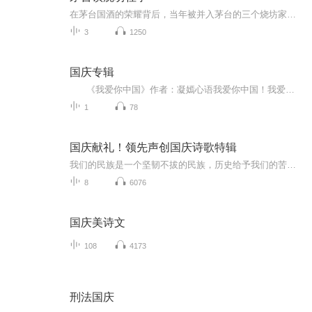
在茅台国酒的荣耀背后，当年被并入茅台的三个烧坊家族、几代后人的跌宕命运却鲜为人知。一桩官司引出的烧坊往事，欢迎听众收听！...
3
1250
国庆专辑
《我爱你中国》作者：凝嫣心语我爱你中国！我爱你春天蓬勃的秧苗；我爱你秋日金黄的硕果。我爱你中国！我爱你青松气质，我爱你红梅品格！我爱你家乡的甜蔗好像乳汁滋润着我的心窝。我爱你中国，我要把最美的歌儿献给你，我的母亲我的祖国。我爱你中国，我爱...
1
78
国庆献礼！领先声创国庆诗歌特辑
我们的民族是一个坚韧不拔的民族，历史给予我们的苦难都变成了闪着金光的勋章！我们的国家是一个龙腾虎跃的国家，那条巨龙正以不可阻挡之势崛起于神奇的东方！------------------------------------------------值此祖国70周年华诞之际，领先声创以诗歌向祖国献礼！用我们的声音、用我们的热血、用我们的灵魂诵读经典爱国篇章，歌颂我们的祖国！永远繁荣富强！
8
6076
国庆美诗文
108
4173
刑法国庆