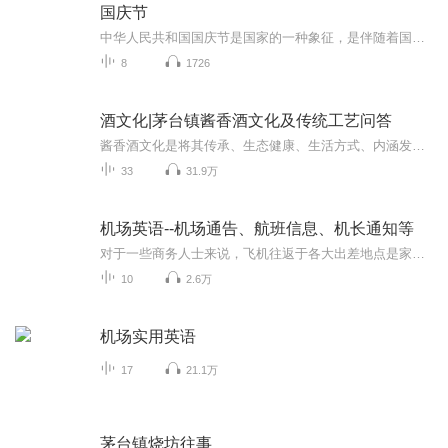
国庆节
中华人民共和国国庆节是国家的一种象征，是伴随着国家的出现而出现的。让我们用诗歌朗诵歌颂祖国的繁荣富强，国泰民安。
8
1726
酒文化|茅台镇酱香酒文化及传统工艺问答
酱香酒文化是将其传承、生态健康、生活方式、内涵发扬。中国是白酒的故乡，而酱香酒则是白酒的典范，在民间也被称为政治酒、贵族酒。中华民族五千年历史长河中，酒和酒文化一直占据着政治、经济、文化领域的重要地位。他是一种特殊的饮品，是属于物质的，...
33
31.9万
机场英语--机场通告、航班信息、机长通知等
对于一些商务人士来说，飞机往返于各大出差地点是家常便饭，可是机场那些英语带着自己的特定语境，是否对你产生了不便。本专辑列举了一些机场英语，希望可以为广大有困难于此的人士一点帮助转载@老戴外教培优，侵权删
10
2.6万
机场实用英语
17
21.1万
茅台镇烧坊往事