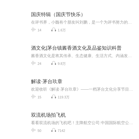
国庆特辑（国庆节快乐）
在评书界，小魏有个朋友叫刘鹏，是一个为评书努力的小伙子。在2021年国庆期间，他想弄个特辑，便烦劳我给他录个爱国题材的评书小段儿。这种事情，不是特殊情况，小魏一般不会拒绝，也就给其录了一个《鲁迅踢鬼》，等他传完，我再传到我的专辑里。另外，小...
14
1.6万
酒文化|茅台镇酱香酒文化及品鉴知识科普
酱香酒文化是将其传承、生态健康、生活方式、内涵发扬。中国是白酒的故乡，而酱香酒则是白酒的典范，在民间也被称为政治酒、贵族酒。中华民族五千年历史长河中，酒和酒文化一直占据着政治、经济、文化领域的重要地位。他是一种特殊的饮品，是属于物质的，...
24
9.8万
解读·茅台玖章
欢迎收听《解读·茅台玖章》——一档茅台文化分享节目！本节目除依托《茅台玖章》内容做文化分享外，还转载收录《中国茅台对您说》相关内容。我们以《茅台玖章》为核心蓝本，跳出文字表面，解锁背后的品牌密码：从“崇本守道、坚守工艺”的酿造理念，到“...
15
119.3万
双流机场拍飞机
看看双流机场的飞机吧！主降航空公司:中国国际航空公司，中国东方航空，中国南方航空，四川航空
50
7142