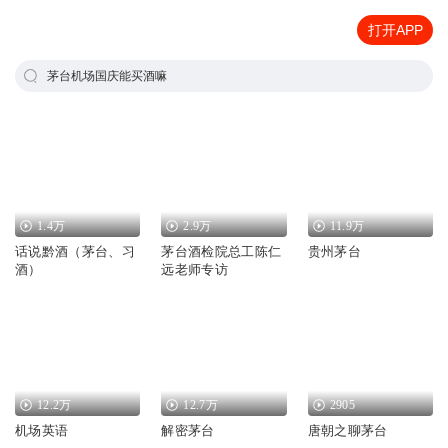
打开APP
茅台机场国庆能买酒嘛
1.4万
2.9万
11.9万
话说黔酒（茅台、习
茅台酒检院总工陈仁
贵州茅台
酒）
远老师专访
12.2万
12.7万
2905
机场英语
解密茅台
唐朝之聊茅台