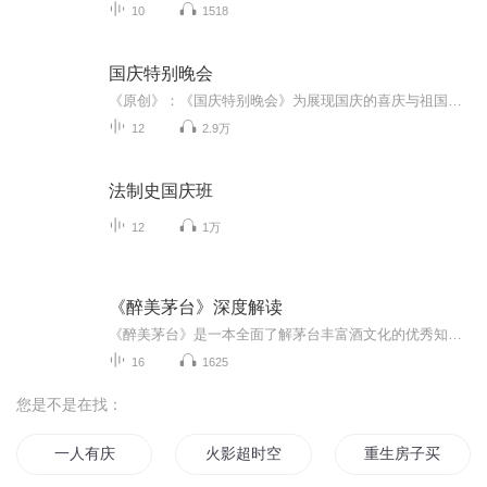
10
1518
国庆特别晚会
《原创》：《国庆特别晚会》为展现国庆的喜庆与祖国的深情我将以具体的场景切入从清晨升旗的庄严到街头巷尾的欢庆到历史与当下的交融，用优美的笔触传递对祖国的热爱与自豪！用诗歌和情感美文形式，歌颂祖国的繁荣富强，祝人民幸福安康！
12
2.9万
法制史国庆班
12
1万
《醉美茅台》深度解读
《醉美茅台》是一本全面了解茅台丰富酒文化的优秀知识性读物，具有较高的收藏价值。《醉美茅台》作者袁仁国是前茅台集团的掌门人、全国酿酒大师，凭着数十年酿造茅台的丰富经验，从文化的角度，以精练的笔触，系统叙述了茅台作为中国文化名片的丰富内涵，...
16
1625
您是不是在找：
一人有庆
火影超时空买家
重生房子买买买