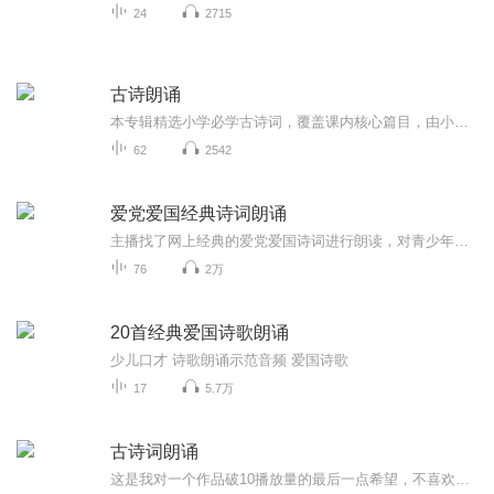
24
2715
古诗朗诵
本专辑精选小学必学古诗词，覆盖课内核心篇目，由小朋友真人倾情诵读。搭配舒缓国风配乐，让孩子轻松沉浸式感受中华诗词之美，适合学前及小学生日常磨耳、预习复习，也适合亲子共听，在琅琅诗声中传承经典文化。
62
2542
爱党爱国经典诗词朗诵
主播找了网上经典的爱党爱国诗词进行朗读，对青少年进行爱党爱国教育。
76
2万
20首经典爱国诗歌朗诵
少儿口才 诗歌朗诵示范音频 爱国诗歌
17
5.7万
古诗词朗诵
这是我对一个作品破10播放量的最后一点希望，不喜欢历史语文的请划走（不定期更新）