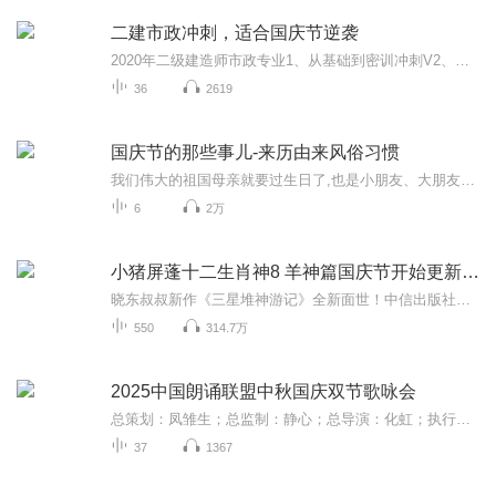
二建市政冲刺，适合国庆节逆袭
2020年二级建造师市政专业1、从基础到密训冲刺V2、从精华课程到超压密押V3、0基础同步更新v4、持续更新到2020年考试V5、只要你跟着学让你一次稳拿证V6、渠道超压压题，超压三页纸等独家绝密压题!
36
2619
国庆节的那些事儿-来历由来风俗习惯
我们伟大的祖国母亲就要过生日了,也是小朋友、大朋友们最喜欢的“国庆小长假”或说“黄金周”还有说”国庆7天乐”的，说法真是不一而足。那么“国庆节”是怎么来的？自古以来国庆节怎么庆贺？新中国国庆节的来历，以及新中国国庆节的庆贺方式又有哪些呢？ ...
6
2万
小猪屏蓬十二生肖神8 羊神篇国庆节开始更新啦！
晓东叔叔新作《三星堆神游记》全新面世！中信出版社出版！京东当当淘宝均有售！点蓝色字收听——《小猪屏蓬爆笑日记2024》《小猪屏蓬爆笑日记2》《小猪屏蓬爆笑日记1》让你笑得喘不上气！《我进故宫当富翁——小猪屏蓬故宫财商笔记》教你成为大富翁！《小...
550
314.7万
2025中国朗诵联盟中秋国庆双节歌咏会
总策划：凤雏生；总监制：静心；总导演：化虹；执行总监：莺子；执行导演：橙夏；主持人：静心、化虹、橙夏
37
1367