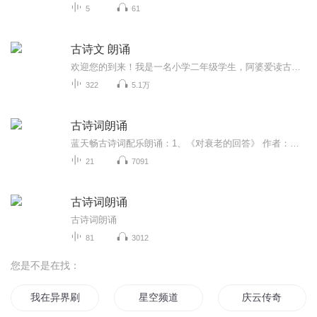
5
61
古诗文 朗诵
欢迎您的到来！我是一名小学二年级学生，阿婆爱读古诗，可是，阿婆的音老发不准，我得帮她听，教她读。就录制一点古诗，好让阿婆跟我学。感谢能分享到这么好的平台！感谢有您聆听相伴！希望您下次还来听！
322
5.1万
古诗词朗诵
蓝天畅古诗词配乐朗诵：1、《对衰老的回答》 作者：周涛2、《梦游天姥吟留别》【唐】李白3、《春江花月夜》【唐】张若虚4、《桃花源记》【魏晋】陶渊明5、《将进酒》【唐】李白6、《黄鹤楼》【唐】崔颢7、《青玉案·元夕》【南宋】辛弃疾8、《琵琶行》【唐】白居...
21
7091
古诗词朗诵
古诗词朗诵
81
3012
您是不是在找：
我在异界刷视频
星空频道
庆云传奇