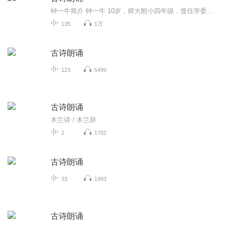
钟一牛简介 钟一牛 10岁，师大附小四年级，曾任学委、班长，现担任学校大队部干部，负责校红枫叶广播站播音工作。喜欢阅读、写作、茶艺、魔术、绘画、朗诵、旅游，性格沉稳，曾获校语言之星，校爱阅读善表达一等奖，全国青少年演讲大赛三等奖。2017未来之星湖南少儿春晚担当小主持人，喜马拉雅音频录制300多个节目。在《快乐作文与阅读》与《语文报》多次发表文章，语言生动，逻辑清晰，想象力丰富，真情实感，平时小练笔记录生活乐在其中。
135
1万
古诗朗诵
123
5499
古诗朗诵
木兰诗 / 木兰辞
2
1782
古诗朗诵
33
1993
古诗朗诵