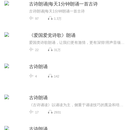
古诗朗诵|每天1分钟朗诵一首古诗
古诗朗诵|每天1分钟朗诵一首古诗
97
1.3万
《爱国爱党诗歌》朗诵
爱国类诗歌朗诵，让我们更有激情，更有深情!用声音缅怀先烈，用朗诵感恩祖国，用诗歌向党的百岁华诞献礼!
22
31万
古诗朗诵
4
142
古诗朗诵
《古诗诵读》以诵读为主，侧重于诵读技巧的熏染和培养。可结合普通话语音学、播音发声学的教学，将这些古典诗词的诵读实践融入播音主持语言基础训练的大框架，进行语音，气息、口腔控制、声音弹性等吐字发声的训练。
17
2931
古诗朗诵