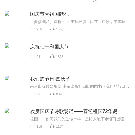
乐）
国庆节为祖国献礼
【蔡蔡演艺】课程﹣-﹣主持表演，口才，声乐，中国舞，民族舞。独特的小舞台，专业的录音棚，每一位同学都能成为优秀的小明星。独特的教学模式，轻松上课，快乐学习！知名主持人，舞蹈家，高级教师任职授课！江南总校：河沟街42号三楼 18545856430江北分校...
215
1.7万
庆祝七一和国庆节
24
1818
我们的节日-国庆节
南京出版传媒集团·南京出版社出版的图书《我们的节日》通过对中国节日文化和节日意义进行深度的挖掘，面向青少年群体构建独具特色的栏目内容，以此丰富春节、元宵节、清明节、端午节、七夕节、中秋节、重阳节等传统节日；六一节、教师节、国庆节等新兴节日的文化内涵和表现形式。促进青少年形成新的节日习俗，提升节日仪式感、认同感。音频作品由金陵朗读者联盟志愿者朗诵，南京音像出版社、金陵图书馆联合制作。
35
8076
欢度国庆节诗歌朗诵——喜迎祖国72华诞
祖国——如同我们的生命一样，是诗人笔下永恒而温暖的主题。在祖国72周年华诞来临之际，特创建这个诗歌朗诵专辑，诵读经典爱国篇章，和大家一起歌颂祖国，向国庆的献礼！祝愿伟大的祖国繁荣富强，祝愿大家国庆节快乐，度过平安快乐的黄金周假期！
116
11万