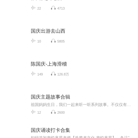
22
4713
国庆出游去山西
10
5805
陈国庆-上海滑稽
149
126.8万
国庆主题故事合辑
祖国妈妈生日，我们一起来听一听系列故事。不仅仅有《我的祖国》，还有红军故事，也有关于战争的故事，让大家体会到和平年代的不易。
12
2600
国庆诵读打卡合集
扫码添加声悦童星老师【造梦者文化-声悦童星】，备注“诵读打卡”报名，已添加好友的，直接发送“诵读打卡”报名，报名成功后进入社群。