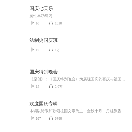
国庆七天乐
魔性早功练习
10
1518
法制史国庆班
12
1万
国庆特别晚会
《原创》：《国庆特别晚会》为展现国庆的喜庆与祖国的深情我将以具体的场景切入从清晨升旗的庄严到街头巷尾的欢庆到历史与当下的交融，用优美的笔触传递对祖国的热爱与自豪！用诗歌和情感美文形式，歌颂祖国的繁荣富强，祝人民幸福安康！
12
2.9万
欢度国庆专辑
本辑以诗歌和歌颂祖国文章为主，金秋十月，丹桂飘香，在这个充满丰收喜悦的季节里，我们满怀激动和自豪，迎来了中华人民共和国76周年华诞。这不仅是一个庄重的纪念日，更是全体中华儿女共同欢庆的盛大的节日，承载着深厚的民族情感和历史意义.
167
6788