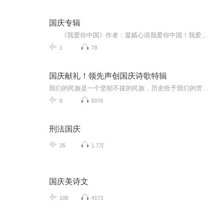
国庆专辑
《我爱你中国》作者：凝嫣心语我爱你中国！我爱你春天蓬勃的秧苗；我爱你秋日金黄的硕果。我爱你中国！我爱你青松气质，我爱你红梅品格！我爱你家乡的甜蔗好像乳汁滋润着我的心窝。我爱你中国，我要把最美的歌儿献给你，我的母亲我的祖国。我爱你中国，我爱...
1
78
国庆献礼！领先声创国庆诗歌特辑
我们的民族是一个坚韧不拔的民族，历史给予我们的苦难都变成了闪着金光的勋章！我们的国家是一个龙腾虎跃的国家，那条巨龙正以不可阻挡之势崛起于神奇的东方！------------------------------------------------值此祖国70周年华诞之际，领先声创以诗歌向祖国献礼！用我们的声音、用我们的热血、用我们的灵魂诵读经典爱国篇章，歌颂我们的祖国！永远繁荣富强！
8
6076
刑法国庆
26
1.7万
国庆美诗文
108
4173