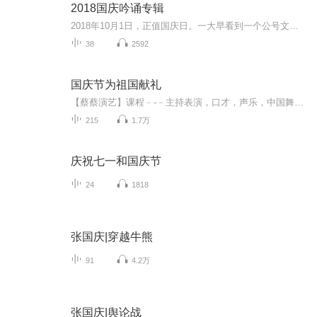
2018国庆吟诵专辑
2018年10月1日，正值国庆日。一大早看到一个公号文章，正是文天祥的《己卯十月一日至燕越五日罹狴犴有感而赋》。当然，彼十一非当今的十一。不过数字的巧合还是让人感触，今天拿来读一读，体味一番历史英杰的民族情怀，恰也当时。 根据诗题来看，这组诗是写于十月一日至十月五日之间，是文天祥被俘之后所作，这些诗作不仅有凛凛正气，更也能看的到他百端交集的复杂情感。另一首于右任先生的《望大陆》，微信公号有称《望乡》，一句“山之上国之殇”荡气回肠，一并兴起拿来读了一读。仓促间多有瑕疵...
38
2592
国庆节为祖国献礼
【蔡蔡演艺】课程﹣-﹣主持表演，口才，声乐，中国舞，民族舞。独特的小舞台，专业的录音棚，每一位同学都能成为优秀的小明星。独特的教学模式，轻松上课，快乐学习！知名主持人，舞蹈家，高级教师任职授课！江南总校：河沟街42号三楼 18545856430江北分校...
215
1.7万
庆祝七一和国庆节
24
1818
张国庆|穿越牛熊
91
4.2万
张国庆|舆论战