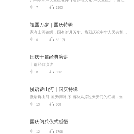
7
2303
祖国万岁｜国庆特辑
家有山河锦绣，国有岁月芳华。热烈庆祝中华人民共和国成立73周年！
6
82.1万
国庆十篇经典演讲
十篇经典演讲
8
8361
慢语诉山河｜国庆特辑
慢语诉山河·国庆特辑 序 当秋风掠过天安门的红墙，当桂香漫过万里长江的碧波，我总愿慢下脚步，以声为笔，轻轻描摹这山河的模样。 不必追赶喧嚣的潮，也无需堆砌华丽的词——这一辑里，每一段朗诵都是心底的低语：是对着塞北草原的星子说“国泰”，是向着...
13
808
国庆阅兵仪式感悟
12
1708