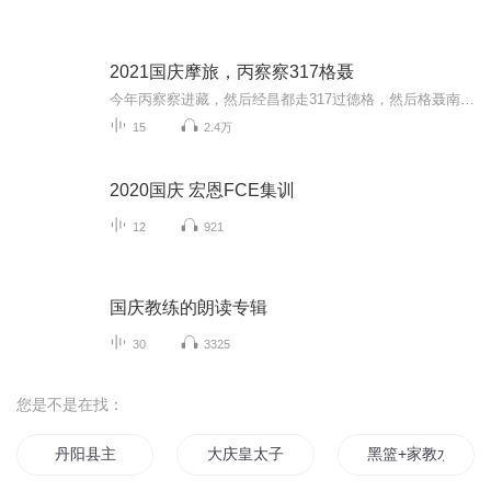
2021国庆摩旅，丙察察317格聂
今年丙察察进藏，然后经昌都走317过德格，然后格聂南线，最后沙溪古镇收尾。
15
2.4万
2020国庆 宏恩FCE集训
12
921
国庆教练的朗读专辑
30
3325
您是不是在找：
丹阳县主
大庆皇太子
黑篮+家教水到渠