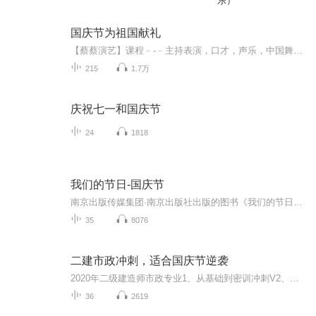
乐）
国庆节为祖国献礼
【蔡蔡演艺】课程﹣-﹣主持表演，口才，声乐，中国舞，民族舞。独特的小舞台，专业的录音棚，每一位同学都能成为优秀的小明星。独特的教学模式，轻松上课，快乐学习！知名主持人，舞蹈家，高级教师任职授课！江南总校：河沟街42号三楼 18545856430江北分校...
215
1.7万
庆祝七一和国庆节
24
1818
我们的节日-国庆节
南京出版传媒集团·南京出版社出版的图书《我们的节日》通过对中国节日文化和节日意义进行深度的挖掘，面向青少年群体构建独具特色的栏目内容，以此丰富春节、元宵节、清明节、端午节、七夕节、中秋节、重阳节等传统节日；六一节、教师节、国庆节等新兴节日的文化内涵和表现形式。促进青少年形成新的节日习俗，提升节日仪式感、认同感。音频作品由金陵朗读者联盟志愿者朗诵，南京音像出版社、金陵图书馆联合制作。
35
8076
二建市政冲刺，适合国庆节逆袭
2020年二级建造师市政专业1、从基础到密训冲刺V2、从精华课程到超压密押V3、0基础同步更新v4、持续更新到2020年考试V5、只要你跟着学让你一次稳拿证V6、渠道超压压题，超压三页纸等独家绝密压题!
36
2619