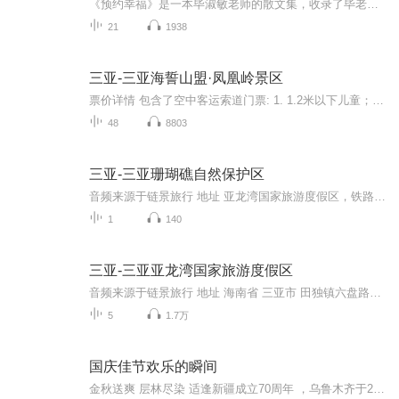
《预约幸福》是一本毕淑敏老师的散文集，收录了毕老师近五十篇自身的经历的小故事和关于幸福的多层面的思考。她文笔朴实，情感真挚细腻，却有着温暖人心的力量。她曾经是一名军人和医师，后来成为了作家和心理咨询师。她洞察人性，却追求真善美，是一位热...
21
1938
三亚-三亚海誓山盟·凤凰岭景区
票价详情 包含了空中客运索道门票: 1. 1.2米以下儿童；70周岁以上老人凭身份证；现役士兵、军官凭军残证，士兵、军官证：80元。 2. 60-70周岁老年人、残疾人、海南身份证；学生证；1.2-1.4米儿童：105元。 3. 国家新闻总署出版颁发的记者证：免票 适宜 四...
48
8803
三亚-三亚珊瑚礁自然保护区
音频来源于链景旅行 地址 亚龙湾国家旅游度假区，铁路南光明段1号 票价描述 暂无 开放时间 暂无 乘车信息 暂无
1
140
三亚-三亚亚龙湾国家旅游度假区
音频来源于链景旅行 地址 海南省 三亚市 田独镇六盘路附近 票价描述 42 开放时间 早7:30—晚18:00 乘车信息 ◇乘海口至三亚的省直快车，再乘中巴至目的地市区工人文化宫处坐到田独的专线车到田独镇终点站（2元）；再坐三轮车进亚龙湾旅游度假区，（5元）。...
5
1.7万
国庆佳节欢乐的瞬间
金秋送爽 层林尽染 适逢新疆成立70周年 ，乌鲁木齐于2025年9月23日迎来党中央和习大大带领的慰问团。新疆各族群众欢欣鼓舞，热烈欢迎。