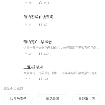
27
1311
预约朗诵在线查询
34
1万
预约死亡--毕淑敏
这是一部毕淑敏的早期作品，曾经湿润了无数70后的眼睛。如果我们能够知道自己生命中有效能够利用的时间到底有多少，我相信一半以上的人都会活得很精彩。
17
2.2万
三亚-落笔洞
音频来源于链景旅行 地址 三亚市市辖区 票价描述 暂无 开放时间 全天 乘车信息 途径公交车：7路东环; 7路西环; 30路; 37路
7
673
您是不是在找：
快斗与青子的情人节
预见天国
异能重生西门庆