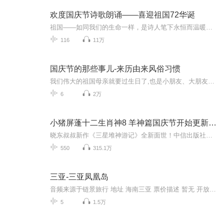
欢度国庆节诗歌朗诵——喜迎祖国72华诞
祖国——如同我们的生命一样，是诗人笔下永恒而温暖的主题。在祖国72周年华诞来临之际，特创建这个诗歌朗诵专辑，诵读经典爱国篇章，和大家一起歌颂祖国，向国庆的献礼！祝愿伟大的祖国繁荣富强，祝愿大家国庆节快乐，度过平安快乐的黄金周假期！
116
11万
国庆节的那些事儿-来历由来风俗习惯
我们伟大的祖国母亲就要过生日了,也是小朋友、大朋友们最喜欢的“国庆小长假”或说“黄金周”还有说”国庆7天乐”的，说法真是不一而足。那么“国庆节”是怎么来的？自古以来国庆节怎么庆贺？新中国国庆节的来历，以及新中国国庆节的庆贺方式又有哪些呢？ ...
6
2万
小猪屏蓬十二生肖神8 羊神篇国庆节开始更新啦！
晓东叔叔新作《三星堆神游记》全新面世！中信出版社出版！京东当当淘宝均有售！点蓝色字收听——《小猪屏蓬爆笑日记2024》《小猪屏蓬爆笑日记2》《小猪屏蓬爆笑日记1》让你笑得喘不上气！《我进故宫当富翁——小猪屏蓬故宫财商笔记》教你成为大富翁！《小...
550
315.1万
三亚-三亚凤凰岛
音频来源于链景旅行 地址 海南三亚 票价描述 暂无 开放时间 全天 乘车信息 暂无
5
1.5万