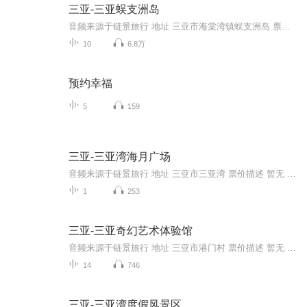
三亚-三亚蜈支洲岛
音频来源于链景旅行 地址 三亚市海棠湾镇蜈支洲岛 票价描述 暂无 开放时间 07:30 - 17:00 乘车信息 1.自驾车路线海口——蜈支洲岛：东线高速公路→藤桥路口转走老东线高速公路→经林旺镇→公路标志牌“蜈支洲岛”三亚——蜈支洲岛：田独→亚龙湾分叉路口→...
10
6.8万
预约幸福
5
159
三亚-三亚湾海月广场
音频来源于链景旅行 地址 三亚市三亚湾 票价描述 暂无 开放时间 全天 乘车信息 至机场30分钟，大东海15分钟，亚龙湾40分钟，长途汽车站10分钟，火车站20分钟。207路公交车经过。
1
253
三亚-三亚奇幻艺术体验馆
音频来源于链景旅行 地址 三亚市港门村 票价描述 暂无 开放时间 全天 乘车信息 自驾 1、大东海方向过来在三亚大桥桥头右转进到河东路，走50米到达。 2、第一市场方向过来过三亚大桥左转进到河东路，走50米到达。 3、创业大夏方向过新风桥右转进到河...
14
746
三亚-三亚湾度假风景区