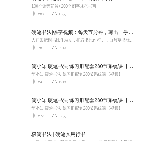
100个偏旁部首+200个例字规范书写
200
1.7万
硬笔书法|练字视频：每天五分钟，写出一手好字
人们常把楷书比作站立，把行书比作行走，自然草书就是跑了，要先学站再学走。这种说法有一定的道理，同时也是着重强调练字要练基本功的问题。硬笔书法的学习 首先要有正确的执笔运笔姿势，执笔轻重的调控，书写坐姿、站姿等要领；其次是要有正确的读帖方法...
70
8516
简小知 硬笔书法 练习册配套280节系统课【视频】
简小知 硬笔书法 练习册配套280节系统课【视频】
24
1213
简小知 硬笔书法 练习册配套280节系统课【视频】
简小知 硬笔书法 练习册配套280节系统课【视频】
277
3.6万
极简书法 | 硬笔实用行书