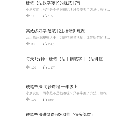
硬笔书法数字0到9的规范书写
小朋友们，写字是不是很难呢？只要掌握了方法，就很简单，让我们从最基础的数字0到9开始练习，练习规范字的书写。关注【益笔益画空中课堂】公众号，更多课程等您领哦！
11
1659
高效练好字|硬笔书法控笔训练课
从运指运腕规律入手，训练指腕灵活度，让笔听你的话。掌握控笔运笔方法与笔法技巧规律，有效提升你的书写力。四步学习法，书写要点理解更轻松，提升练字成就感，让你爱上写字。学会分析笔画的方法，以后自己练字更高效。...
33
2.4万
每天1分钟：硬笔书法｜钢笔字｜书法讲座
120
1.1万
硬笔书法 同步课程 一年级上
小朋友们，写字是不是很难呢？只要掌握了方法，就很简单，跟着老师一起，动起手来练习吧！关注【益笔益画空中课堂】公众号，更多课程等您领哦！
100
8864
硬笔书法进阶课程200节（偏旁部首）