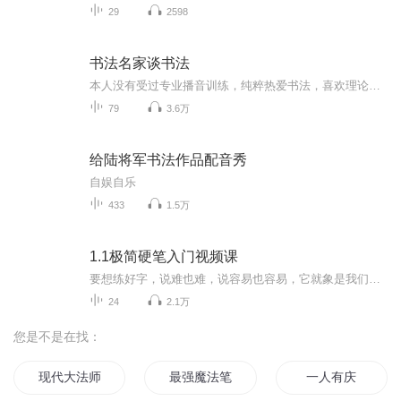
29
2598
书法名家谈书法
本人没有受过专业播音训练，纯粹热爱书法，喜欢理论，觉得一些书家的书论很有道理，能对学习书法起到很大帮助，非常值得好好读一读，独乐乐不如众乐乐，所以才觉得做这样一个专辑。喜欢的话就听听，不喜欢请绕道哦⊙∀⊙！哈哈
79
3.6万
给陆将军书法作品配音秀
自娱自乐
433
1.5万
1.1极简硬笔入门视频课
要想练好字，说难也难，说容易也容易，它就象是我们去学一门手艺，也要从基本功开始练起，循序渐进，由简到难地学，也就不难了！ 要想练好字，我们需要一套系统、完整的训练教程，它要包含基本笔画、偏旁、结构规律、提速、章法、学以致用的转换方法，本硬笔教案共五关，如果每天练，半年内可以让你写一手好字。...
24
2.1万
您是不是在找：
现代大法师
最强魔法笔记
一人有庆