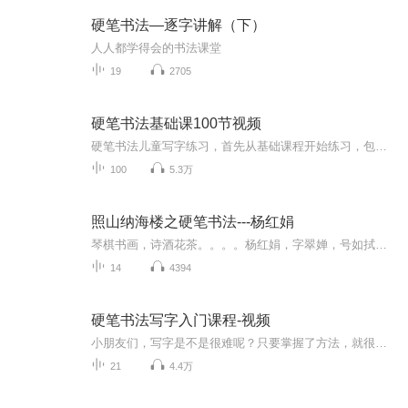
硬笔书法—逐字讲解（下）
人人都学得会的书法课堂
19
2705
硬笔书法基础课100节视频
硬笔书法儿童写字练习，首先从基础课程开始练习，包含38个笔画+9种字体结构的详解，还有100个例字的书写，都是视频哦！
100
5.3万
照山纳海楼之硬笔书法---杨红娟
琴棋书画，诗酒花茶。。。。杨红娟，字翠婵，号如拭庵照山居士，映山堂璑璚子。幼承家学，醉心书画，兼修诗文金石，后结业于天津美院，并被多家文媒评为"最具潜力的书画新秀"。 现为觉斯社社员，照山纳海楼签约艺术家，田安然艺术工作室研究员，河北省书协榜书协会委员，北京國際城市書畫院副秘書長，天津大風堂執行副院長，河北省伏羲书画院理事等等
14
4394
硬笔书法写字入门课程-视频
小朋友们，写字是不是很难呢？只要掌握了方法，就很简单，跟着我们一起练起来吧，让我们一起努力一起加油！ 关注【益笔益画空中课堂】公众号，更多课程等您领哦...
21
4.4万