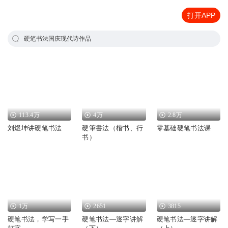
打开APP
硬笔书法国庆现代诗作品
113.4万
4万
2.8万
刘煜坤讲硬笔书法
硬筆書法（楷书、行
零基础硬笔书法课
书）
1万
2651
3815
硬笔书法，学写一手
硬笔书法—逐字讲解
硬笔书法—逐字讲解