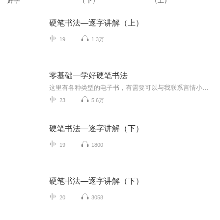
好字
（下）
（上）
硬笔书法—逐字讲解（上）
19
1.3万
零基础—学好硬笔书法
这里有各种类型的电子书，有需要可以与我联系言情小说 艺术专区 文学专区 文化科学 教育经济 军事政治 航空航天 哲学宗教 理财股票 儿童专区 古典文学 心里学说 连载漫画
23
5.6万
硬笔书法—逐字讲解（下）
19
1800
硬笔书法—逐字讲解（下）
20
3058