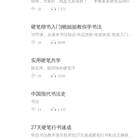
哈喽，大家好，我是凡原老师！ 本教案是硬笔实用行书，也就是我们平时常用的书写体、连笔字，共30课，每天练只需30天，如果不想练的太紧迫，可以两天练一课，需要60天。跟着本教案练完后，你将能写一手漂亮好看的行书，并运用到实际书写中。 我们的宗旨是极简练字，拒绝装饰美，全面系统讲解，少走弯路，简单上手，练成一手好字。
32
7.2万
硬笔楷书入门|晓姐姐教你学书法
10节课，从基本书法知识-作品赏析-坐姿执笔-笔画入门-结构布局窍门-学习方法，从0开始，拾级而上。...
10
8539
实用硬笔共学
能实用、能写快的硬笔字
29
3230
中国现代书法史
书法
11
1.4万
27天硬笔行书速成
90后书法教学老司机带您27天速成硬笔行书私信主播获取完整课程