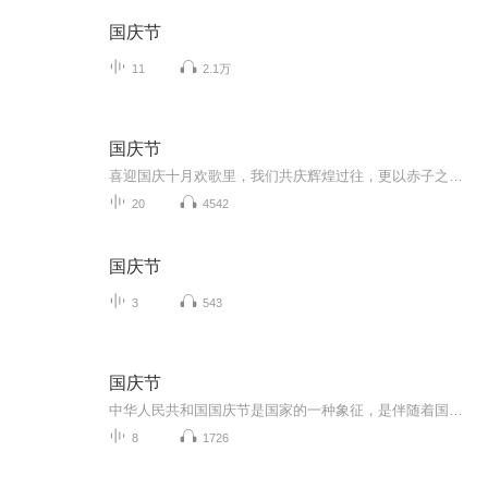
国庆节
11
2.1万
国庆节
喜迎国庆十月欢歌里，我们共庆辉煌过往，更以赤子之心，向未来书写滚烫的誓言——这盛世，值得我们以热爱相拥。
20
4542
国庆节
3
543
国庆节
中华人民共和国国庆节是国家的一种象征，是伴随着国家的出现而出现的。让我们用诗歌朗诵歌颂祖国的繁荣富强，国泰民安。
8
1726