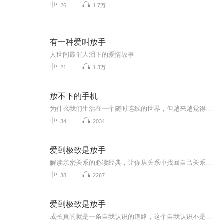
26
1.7万
有一种爱叫放手
人世间最催人泪下的爱情故事
21
1.3万
放不下的手机
为什么我们生活在一个随时连线的世界，但越来越觉得脱节，孤独和无意义？答案在于大脑。放不下手机，并非因为不自律。无论是对电子产品成瘾的孩子和他们忧心如焚的父母，还是回不完消息，干不完工作，全天候待命的工人，或许都能在这本书中找到科学解答。
34
2034
爱到极致是放手
解读亲密关系的必读经典，让你从关系中找回自己关系中的问题，其实都出在我们自己内在的情绪上，对自己的情绪负责就不会再受那么多的苦，关系就会越来越好。
38
2267
爱到极致是放手
成长真的就是一条自我认识的道路，这个自我认识不是单行道，而是多面的、360度地认识自己。因此这本《爱到极致是放手》，就可以让你去映照一下自己和父母、子女、爱人，以及和自己的关系，自行对号入座，看到自己多个角度的不同层面，对其他人的感受能够有个不同维度的体察和认识。