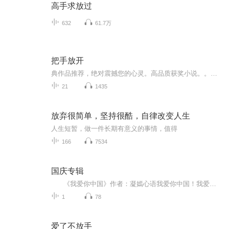
高手求放过
632
61.7万
把手放开
典作品推荐，绝对震撼您的心灵。高品质获奖小说。。大家多支持，小说情节进口时间脉搏，内容精彩生动。人物刻画细腻到位。给您一种身临其境的感觉，也欢迎多提建议和意见。我们将不断改进学习，争取带给大家优秀的作品。您的每一次聆听都是对我们最大的支持和厚爱。谢谢
21
1435
放弃很简单，坚持很酷，自律改变人生
人生短暂，做一件长期有意义的事情，值得
166
7534
国庆专辑
《我爱你中国》作者：凝嫣心语我爱你中国！我爱你春天蓬勃的秧苗；我爱你秋日金黄的硕果。我爱你中国！我爱你青松气质，我爱你红梅品格！我爱你家乡的甜蔗好像乳汁滋润着我的心窝。我爱你中国，我要把最美的歌儿献给你，我的母亲我的祖国。我爱你中国，我爱...
1
78
爱了不放手