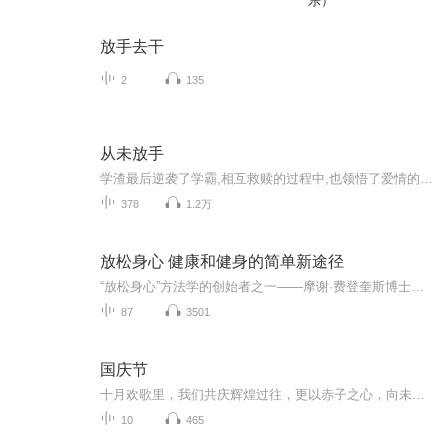
乐）
放手去干
2
135
从未放手
学渣最后逆袭了学霸,相互救赎的过程中,也领悟了爱情的真谛,当我为你考虑的时候却发现你也正为我着想,原来,爱情最美好的样子是互相成就彼此。喜欢了就是喜欢了,不需要解释,没有什么道理。
378
1.2万
放松身心 健康和健身的简单新途径
“放松身心”方法学的创始者之一——摩谢·费登奎斯博士是20世纪独创性与整合性的思想家之一，同时他还是核物理学家、柔道黑带高手。他运用生理学、解剖学、神经学、心理学、运动学和人类学等理论创造了费登奎斯方法。该方法在国际上有非常多的临床应用，...
87
3501
国庆节
十月欢歌里，我们共庆辉煌过往，更以赤子之心，向未来书写滚烫的誓言——这盛世，值得我们以热爱相拥。
10
465