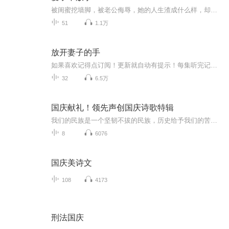
被闺蜜挖墙脚，被老公侮辱，她的人生渣成什么样，却不知有个男人为她隐忍多年。 她被丈夫抛弃，他却爱她入骨。 世人骂她不知羞耻婚内出轨，他对世人说：“是我诱骗她的。” 他的妈妈以死相逼让她离开他，他对妈妈说：“在我失去她之前，你会先失去我这个儿子。” 小三、情敌阴谋手段，他以牙还牙，百倍讨回，就算自己万分疼爱的亲弟弟也绝不退让。 他说：“兄弟是手足，女人如衣服，没错，可一生只遇到这么一件合身的，必然不能让给任何人，否则，一辈子都得光着了。
51
1.1万
放开妻子的手
如果喜欢记得点订阅！更新就自动有提示！每集听完记得动动手指点个赞！有礼物走一个也是极好的！赶紧私信我们吧，接下来一起来听听我为你们分享小说吧！...
32
6.5万
国庆献礼！领先声创国庆诗歌特辑
我们的民族是一个坚韧不拔的民族，历史给予我们的苦难都变成了闪着金光的勋章！我们的国家是一个龙腾虎跃的国家，那条巨龙正以不可阻挡之势崛起于神奇的东方！------------------------------------------------值此祖国70周年华诞之际，领先声创以诗歌向祖国献礼！用我们的声音、用我们的热血、用我们的灵魂诵读经典爱国篇章，歌颂我们的祖国！永远繁荣富强！
8
6076
国庆美诗文
108
4173
刑法国庆