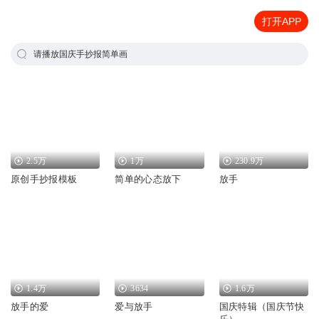
打开APP
请播放国庆手抄报简单画
2.5万
1万
230.9万
原创手抄报模板
简单的心态放下
放手
1.4万
3634
1.6万
放手的爱
爱与放手
国庆特辑（国庆节快