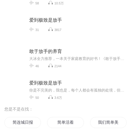
58
10.5万
爱到极致是放手
31
3817
敢于放手的养育
大冰全力推荐，一本关于家庭教育的好书！《敢于放手的养育》是大冰的嫂子，家庭教育指导师张嘉栗撰写的一本教养手册。本书基于作者自身的专业知识及养育经验创作而成。本书探讨了父母“过度控制”的养育问题，其理念在于帮助父母避免“包办即关爱”的误区...
46
2144
爱到极致是放手
你是不完美的，我也是，每个人都会有孤独的处境，但生命中所有的人、事、物，都是为你而来
50
3.6万
您是不是在找：
简连城日报
简单活着
我们简单美好的小