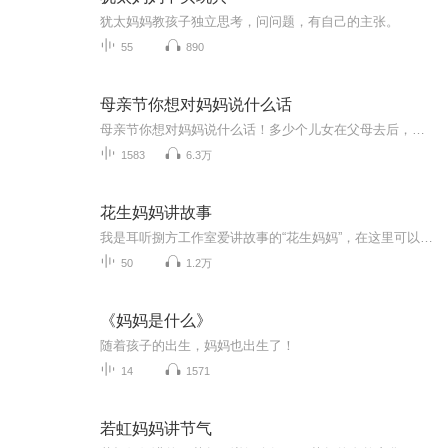
犹太妈妈教孩子独立思考，问问题，有自己的主张。
55
890
母亲节你想对妈妈说什么话
母亲节你想对妈妈说什么话！多少个儿女在父母去后，才能醒悟，人生就是刹那之间，如梦如幻！
1583
6.3万
花生妈妈讲故事
我是耳听捌方工作室爱讲故事的“花生妈妈”，在这里可以听到我讲的经典绘本故事和童话故事。如果你喜欢的话可以添加微信公众号“耳听捌方”那里有更多好听的故事哦！
50
1.2万
《妈妈是什么》
随着孩子的出生，妈妈也出生了！
14
1571
若虹妈妈讲节气