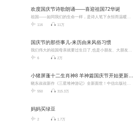
欢度国庆节诗歌朗诵——喜迎祖国72华诞
祖国——如同我们的生命一样，是诗人笔下永恒而温暖的主题。在祖国72周年华诞来临之际，特创建这个诗歌朗诵专辑，诵读经典爱国篇章，和大家一起歌颂祖国，向国庆的献礼！祝愿伟大的祖国繁荣富强，祝愿大家国庆节快乐，度过平安快乐的黄金周假期！
116
11万
国庆节的那些事儿-来历由来风俗习惯
我们伟大的祖国母亲就要过生日了,也是小朋友、大朋友们最喜欢的“国庆小长假”或说“黄金周”还有说”国庆7天乐”的，说法真是不一而足。那么“国庆节”是怎么来的？自古以来国庆节怎么庆贺？新中国国庆节的来历，以及新中国国庆节的庆贺方式又有哪些呢？ ...
6
2万
小猪屏蓬十二生肖神8 羊神篇国庆节开始更新啦！
晓东叔叔新作《三星堆神游记》全新面世！中信出版社出版！京东当当淘宝均有售！点蓝色字收听——《小猪屏蓬爆笑日记2024》《小猪屏蓬爆笑日记2》《小猪屏蓬爆笑日记1》让你笑得喘不上气！《我进故宫当富翁——小猪屏蓬故宫财商笔记》教你成为大富翁！《小...
550
315.3万
妈妈买绿豆
2
1.7万