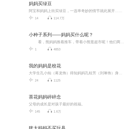
妈妈买绿豆
阿宝和妈妈上街买绿豆，一连串奇妙的情节就此展开……阿宝专注于绿豆，从买绿豆、煮绿豆汤、吃绿豆到种绿豆，作者把整个过程处理得十分生活化和趣味化，与母子浓郁的亲情相互映照，插画唯妙唯肖，细腻写实，牵动每个人的童心。
14
114.7万
小种子系列——妈妈买什么呢？
看，熊妈妈推着推车，带着小熊逛超市呢！他们两个都毛茸茸的，是羊毛毡做的哦！超市中有普通食品区、生鲜蔬果区、休闲食品区、冷藏冷冻食品区、日用百货区与收银区，你知道鸡蛋、草莓、奶油、纸杯要在哪一区买吗？仔细看看，熊妈妈买了哪些东西，最后付了多少钱？ 这是一本【翻翻书】，书中有很多可以揭开的小卡片。宝宝动手翻开小卡片，或者可以了解食材和物品的用途，或者可以看到礼物盒里的秘密。 超市的场景可以让宝宝产生很强的代入感，“买...
1
4853
我的妈妈是校花
大学生孔小灿（蒋龙饰）得知妈妈孔桂芳（刘琳饰）身患绝症后，与外星人进行交易，通过“生命能量”互换，使45岁的母亲重获20岁孔桂芳（邓恩熙饰）的青春容颜，并开启新人生的故事。
24
1125
茶花妈妈碎碎念
父母的成长是对孩子最好的祝福。
145
1.6万
犹太妈妈不买玩具