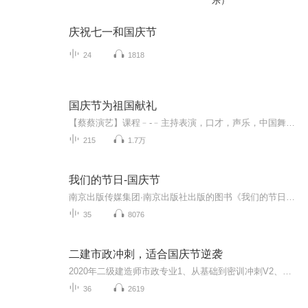
乐）
庆祝七一和国庆节
24
1818
国庆节为祖国献礼
【蔡蔡演艺】课程﹣-﹣主持表演，口才，声乐，中国舞，民族舞。独特的小舞台，专业的录音棚，每一位同学都能成为优秀的小明星。独特的教学模式，轻松上课，快乐学习！知名主持人，舞蹈家，高级教师任职授课！江南总校：河沟街42号三楼 18545856430江北分校...
215
1.7万
我们的节日-国庆节
南京出版传媒集团·南京出版社出版的图书《我们的节日》通过对中国节日文化和节日意义进行深度的挖掘，面向青少年群体构建独具特色的栏目内容，以此丰富春节、元宵节、清明节、端午节、七夕节、中秋节、重阳节等传统节日；六一节、教师节、国庆节等新兴节日的文化内涵和表现形式。促进青少年形成新的节日习俗，提升节日仪式感、认同感。音频作品由金陵朗读者联盟志愿者朗诵，南京音像出版社、金陵图书馆联合制作。
35
8076
二建市政冲刺，适合国庆节逆袭
2020年二级建造师市政专业1、从基础到密训冲刺V2、从精华课程到超压密押V3、0基础同步更新v4、持续更新到2020年考试V5、只要你跟着学让你一次稳拿证V6、渠道超压压题，超压三页纸等独家绝密压题!
36
2619