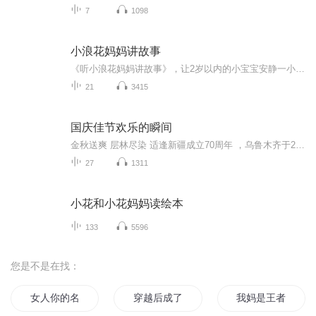
7
1098
小浪花妈妈讲故事
《听小浪花妈妈讲故事》，让2岁以内的小宝宝安静一小会儿，专注一小会儿，作为睡前小故事，也是不错的呦～故事篇幅简短、内容简单，最适合小宝宝啦～在一个个小故事里，积累词汇、提高认知，不论是动物名称、职业种类，或是好习惯、好品格…在一个个小故事里潜移默化得熟悉起来吧～
21
3415
国庆佳节欢乐的瞬间
金秋送爽 层林尽染 适逢新疆成立70周年 ，乌鲁木齐于2025年9月23日迎来党中央和习大大带领的慰问团。新疆各族群众欢欣鼓舞，热烈欢迎。
27
1311
小花和小花妈妈读绘本
133
5596
您是不是在找：
女人你的名字叫妈妈
穿越后成了皇上他后妈
我妈是王者