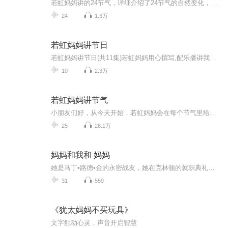
若虹妈妈讲的24节气，详细介绍了24节气的自然变化，而且引用了很多古诗词，民间谚语等，生动，富有磁性的声音容易被孩子接受，赶快让孩子们了解一下中国农历里的24节气吧！24节气简介立春：2月4日-5日，谓春季开始之节气 雨水：2月18日—20日，此时冬去春来，气温开始回升，空气湿度不断增大，但冷空气活动仍十分频繁。 ...
24
1.3万
若虹妈妈讲节日
若虹妈妈讲节日(共11集)若虹妈妈用心撰写,配乐播讲我们身边的节日和纪念日,还有若虹姐姐的友情赞助哦
10
2.3万
若虹妈妈讲节气
小朋友们好，从今天开始，若虹妈妈会在每个节气里给大家讲一讲节气的知识。咱们中国是一个历史悠久的文明古国，在漫长的历史岁月里，勤劳而智慧的人们从亲身实践中认识总结了丰富的生产和生活经验，为我们留下了宝贵的文化遗产。24节气就是其中非常重要的...
25
28.1万
妈妈和我和 妈妈
她是马丁•路德•金的永密战友，她在克林顿的就职典礼上朗涌诗作，她被奥巴马授予总统自由勋章⋯美国著名诗人、导演、教授玛雅•安青洛用最后的自传，诠释母女间的支撑、宽容和爱。努力成为穿破你心中阿霾的那道彩虹赫敏（艾玛•沃特森）在伦敦地铁里藏过1...
31
559
《犹太妈妈不买玩具》
文字触动心灵，声音开启智慧