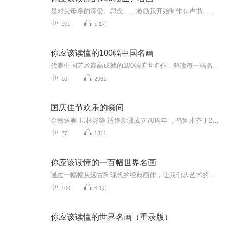
是对父母亲的深爱、思念……激励我开始制作有声书。但愿，这书声能够跨越时空，让我们重逢……《你应该读懂的100幅世界名画》宛如推开了美术杰作的辉煌殿堂，通过作者对乔托、波提切利、达芬奇、米开朗基罗、拉斐尔、伦勃朗、鲁本斯、委拉斯贵支、普桑、安...
101
1.1万
你应该读懂的100幅中国名画
代表中国艺术最高成就的100幅旷世名作，解读每一幅名画背后的故事。
10
2961
国庆佳节欢乐的瞬间
金秋送爽 层林尽染 适逢新疆成立70周年 ，乌鲁木齐于2025年9月23日迎来党中央和习大大带领的慰问团。新疆各族群众欢欣鼓舞，热烈欢迎。
27
1311
你应该读懂的一百幅世界名画
通过一幅幅从远古到现代的经典画作，让我们从艺术的角度阅读这个多彩的世界。
100
6.1万
你应该读懂的世界名画（重录版）