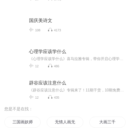
国庆美诗文
108
4173
心理学应该学什么
《心理学应该学什么》喜马拉雅专辑，带你开启心理学的深度之旅！11个音频，10个免费，1个付费，带你从基础到深入，一步步掌握心理学的核心。免费音频系统讲解，付费音频深度剖析，让你的心理世界更加清晰。快来加入，一起解锁心理学的秘密！心理学入门心理...
12
486
辟谷应该注意什么
《辟谷应该注意什么》专辑来了！11期干货，10期免费，干货满满，免费送到家！辟谷前、中、后注意事项，系统梳理，避坑指南，助你安全辟谷。付费一期，深入剖析，揭秘辟谷秘籍。想辟谷又怕踩坑？这专辑就是你的救星！快来收听，辟谷路上不迷路！
12
435
您是不是在找：
三国画妖师
无情人画无情路
大画三千