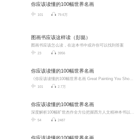
你应该读懂的100幅世界名画
101
79.6万
图画书应该这样读（彭懿）
图画书应该怎么读，在这本书中或许你可以找到答案
23
3956
你应该读懂的100幅世界名画
《你应该读懂的100幅世界名画 Great Painting You Should Know》 邵大箴 顾问 易乐 著 陕西师范大学出版社 出版 从远古到20世纪 代表西方艺术最高成就的100幅旷世杰作 一口气可以读完的西方艺术通史 每个人提升自己精神品味的首选入门读物 作者以细腻生动的文笔，分析了从古至今的艺术杰作的成就和其产生的历史、心理动因，在读者面前打开了一扇通往西方艺术精神的大门。品读本书，你将会和冰河时代的史前人、和古埃及、古希腊、古罗马的首领们会晤，你将体会到文艺复兴时代的精神、哥特艺术的精髓、巴洛克艺术的力度、洛可可艺术的情调、新古典主义艺术的风格、浪漫主义艺术的风采、写实主义艺术的菁华、印象派艺术的光影魅力、现代主义艺术的新意之所在，你将领略乔托、波提切利、达芬奇、米开朗琪罗、拉斐尔、伦勃朗、鲁本斯、委拉斯贵支、普桑、安格尔、戈雅、莫奈、马奈、毕沙罗、德加、塞尚、梵高、毕加索、达利、马蒂斯、蒙克、康定斯基、米罗等这些艺术史上不朽的大师们创作的狂喜和艰辛……最终，本书将引领你步入西方艺术的灿烂殿堂，把握西方艺术的精神。 邵大箴 著名美术史专家，中央美术学院教授、博导。1960年毕业于前苏联列宁格勒列宾美术学院艺术学系，在中央美术学院任教至今。曾兼任《世界美术》杂志负责人、《美术》杂志主编、《油画家》杂志主编、全国美协书记处书记，全国美协理事、理论委员会主任委员。著有《现代美术浅议》《传统美术与现代派》《西方现代美术思潮》《雾里看花——中国当代美术问题》《欧洲绘画简史》（与奚静之合作）、《艺术格调》、《西方现代雕塑十讲》、《古代希腊罗马艺术》，并有译著《论古代美术》（原作者温克尔曼） 易乐 中央美术学院美术史论硕士。其论文《汉代“天门”图像研究》曾获中央美术学院2000届毕业创作一等奖，并被收录于《新世纪中国大学生(文科学士）毕业论文精选精评——艺术卷》（邵大箴主编，西苑出版社，2002）
101
2.7万
你应该读懂的100幅世界名画
深度解析100幅旷世杰作全方位把握西方人文精神本书以细腻生动的文笔，分析了从远古至今西方最具代表性的艺术杰作及其产生的历史、心理动因，为读者打开了一扇通向西方艺术精神的大门。品读本书，你将会和冰河时代的史前人，和古埃及、古希腊、古罗马的首领...
54
2487
你应该读懂的100幅世界名画