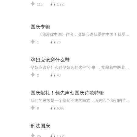
115
1.7万
国庆专辑
《我爱你中国》作者：凝嫣心语我爱你中国！我爱你春天蓬勃的秧苗；我爱你秋日金黄的硕果。我爱你中国！我爱你青松气质，我爱你红梅品格！我爱你家乡的甜蔗好像乳汁滋润着我的心窝。我爱你中国，我要把最美的歌儿献给你，我的母亲我的祖国。我爱你中国，我爱...
1
78
孕妇应该穿什么鞋
孕妇应该穿什么鞋孕妇选鞋这件"小事"，竟藏着中医养胎的大学问 怀胎十月的准妈妈们总在纠结吃什么补品、穿什么防辐射服，却常常忽略脚上这方寸之地。殊不知在中医理论里，足底涌泉穴通肾经，三阴交穴关联肝脾肾，选错鞋子可能比吃错补品更伤胎元。今天...
2
48
国庆献礼！领先声创国庆诗歌特辑
我们的民族是一个坚韧不拔的民族，历史给予我们的苦难都变成了闪着金光的勋章！我们的国家是一个龙腾虎跃的国家，那条巨龙正以不可阻挡之势崛起于神奇的东方！------------------------------------------------值此祖国70周年华诞之际，领先声创以诗歌向祖国献礼！用我们的声音、用我们的热血、用我们的灵魂诵读经典爱国篇章，歌颂我们的祖国！永远繁荣富强！
8
6076
刑法国庆
26
1.7万