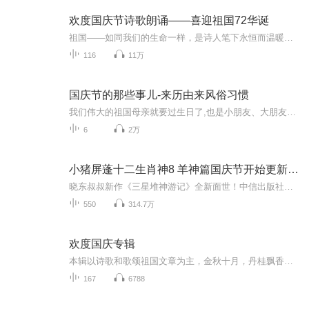
欢度国庆节诗歌朗诵——喜迎祖国72华诞
祖国——如同我们的生命一样，是诗人笔下永恒而温暖的主题。在祖国72周年华诞来临之际，特创建这个诗歌朗诵专辑，诵读经典爱国篇章，和大家一起歌颂祖国，向国庆的献礼！祝愿伟大的祖国繁荣富强，祝愿大家国庆节快乐，度过平安快乐的黄金周假期！
116
11万
国庆节的那些事儿-来历由来风俗习惯
我们伟大的祖国母亲就要过生日了,也是小朋友、大朋友们最喜欢的“国庆小长假”或说“黄金周”还有说”国庆7天乐”的，说法真是不一而足。那么“国庆节”是怎么来的？自古以来国庆节怎么庆贺？新中国国庆节的来历，以及新中国国庆节的庆贺方式又有哪些呢？ ...
6
2万
小猪屏蓬十二生肖神8 羊神篇国庆节开始更新啦！
晓东叔叔新作《三星堆神游记》全新面世！中信出版社出版！京东当当淘宝均有售！点蓝色字收听——《小猪屏蓬爆笑日记2024》《小猪屏蓬爆笑日记2》《小猪屏蓬爆笑日记1》让你笑得喘不上气！《我进故宫当富翁——小猪屏蓬故宫财商笔记》教你成为大富翁！《小...
550
314.7万
欢度国庆专辑
本辑以诗歌和歌颂祖国文章为主，金秋十月，丹桂飘香，在这个充满丰收喜悦的季节里，我们满怀激动和自豪，迎来了中华人民共和国76周年华诞。这不仅是一个庄重的纪念日，更是全体中华儿女共同欢庆的盛大的节日，承载着深厚的民族情感和历史意义.
167
6788