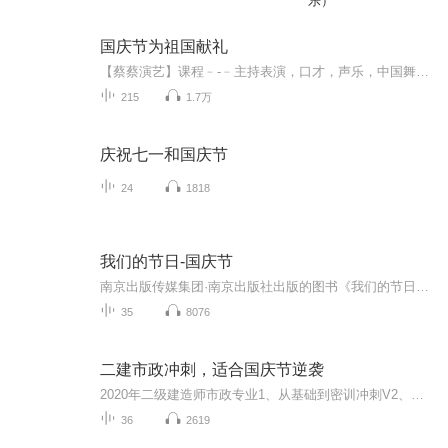
乐）
国庆节为祖国献礼
【蔡蔡演艺】课程﹣-﹣主持表演，口才，声乐，中国舞，民族舞。独特的小舞台，专业的录音棚，每一位同学都能成为优秀的小明星。独特的教学模式，轻松上课，快乐学习！知名主持人，舞蹈家，高级教师任职授课！江南总校：河沟街42号三楼 18545856430江北分校...
215
1.7万
庆祝七一和国庆节
24
1818
我们的节日-国庆节
南京出版传媒集团·南京出版社出版的图书《我们的节日》通过对中国节日文化和节日意义进行深度的挖掘，面向青少年群体构建独具特色的栏目内容，以此丰富春节、元宵节、清明节、端午节、七夕节、中秋节、重阳节等传统节日；六一节、教师节、国庆节等新兴节日的文化内涵和表现形式。促进青少年形成新的节日习俗，提升节日仪式感、认同感。音频作品由金陵朗读者联盟志愿者朗诵，南京音像出版社、金陵图书馆联合制作。
35
8076
二建市政冲刺，适合国庆节逆袭
2020年二级建造师市政专业1、从基础到密训冲刺V2、从精华课程到超压密押V3、0基础同步更新v4、持续更新到2020年考试V5、只要你跟着学让你一次稳拿证V6、渠道超压压题，超压三页纸等独家绝密压题!
36
2619