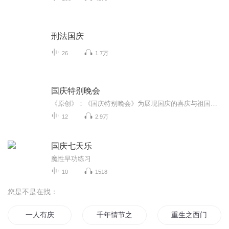
刑法国庆
26
1.7万
国庆特别晚会
《原创》：《国庆特别晚会》为展现国庆的喜庆与祖国的深情我将以具体的场景切入从清晨升旗的庄严到街头巷尾的欢庆到历史与当下的交融，用优美的笔触传递对祖国的热爱与自豪！用诗歌和情感美文形式，歌颂祖国的繁荣富强，祝人民幸福安康！
12
2.9万
国庆七天乐
魔性早功练习
10
1518
您是不是在找：
一人有庆
千年情节之三生三世
重生之西门庆