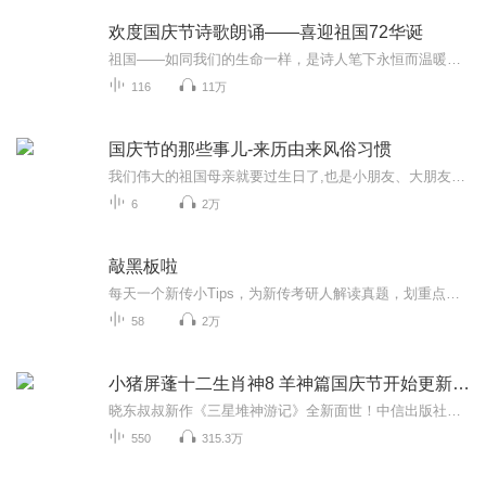
欢度国庆节诗歌朗诵——喜迎祖国72华诞
祖国——如同我们的生命一样，是诗人笔下永恒而温暖的主题。在祖国72周年华诞来临之际，特创建这个诗歌朗诵专辑，诵读经典爱国篇章，和大家一起歌颂祖国，向国庆的献礼！祝愿伟大的祖国繁荣富强，祝愿大家国庆节快乐，度过平安快乐的黄金周假期！
116
11万
国庆节的那些事儿-来历由来风俗习惯
我们伟大的祖国母亲就要过生日了,也是小朋友、大朋友们最喜欢的“国庆小长假”或说“黄金周”还有说”国庆7天乐”的，说法真是不一而足。那么“国庆节”是怎么来的？自古以来国庆节怎么庆贺？新中国国庆节的来历，以及新中国国庆节的庆贺方式又有哪些呢？ ...
6
2万
敲黑板啦
每天一个新传小Tips，为新传考研人解读真题，划重点，敲黑板！每天多花五分钟坚持听音频，利用碎片化时间汲取知识点，回顾书本。
58
2万
小猪屏蓬十二生肖神8 羊神篇国庆节开始更新啦！
晓东叔叔新作《三星堆神游记》全新面世！中信出版社出版！京东当当淘宝均有售！点蓝色字收听——《小猪屏蓬爆笑日记2024》《小猪屏蓬爆笑日记2》《小猪屏蓬爆笑日记1》让你笑得喘不上气！《我进故宫当富翁——小猪屏蓬故宫财商笔记》教你成为大富翁！《小...
550
315.3万