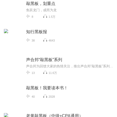
敲黑板，划重点
鱼跃龙门，成而为龙
8
1.5万
知行黑板报
38
4643
声合邦“敲黑板”系列
声合邦为回馈大家的热情关注，推出声合邦“敲黑板”系列。 声合邦起步于“王明军阎亮声音工作室”，由来自中国传媒大学，在有声语言艺术领域深具影响力的王明军、阎亮两位老师创立。声合邦初始以影视配音、纪录片解说、广告配音、有声小说制作、组织有声语...
13
11.6万
敲黑板！我要读本书！
40
2028
老黄敲黑板（中级+CPA通用）