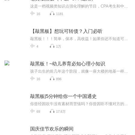
这是一档视频类知识点强化理解的节目，CPA考生和中级会计考生常年均可适用。每期5分钟左右，选取重要的知识点，着重讲法条背后的故事和原理，再配上有趣的插图，利用一个碎片化时间加强巩固一次。
16
1181
【敲黑板】想玩可转债？入门必听
敲黑板！！！简单，保本，高收益！如果你还不知道可转债，你就out了！巴菲特是一位谨慎的投资者，他他说过：“投资最重要的原则是：第一，不要赔钱；第二，永远记住第一点。”因此，可攻可守的可转债非常符合巴菲特的投资原则：安全，有保底，而且一旦股票价格上升，债券转换成股票更是可以获得丰厚的利润。巴菲特对可转债可谓是情有独钟，甚至在熊市的时候，越跌越买，等到牛市一飞冲天，赚个盆满钵满。...
4
1万
敲黑板！~幼儿养育必知心理小知识
孩子出生的前几年这个阶段，就像一座大楼的地基一样关键。孩子在这段时期的发展及体验，将会影响他一生的生活。并且人生许多的重要的发展，如运动、语言、性格等都是在这一时期形成的。
16
896
敲黑板|5分钟给你一个中国通史
你曾经因吹牛没有素材而苦恼吗？你曾因听不懂对方的话而尴尬吗？你曾因为把历史常识张冠李戴而被人嘲笑吗？现在，他来了，本系列将以吴晗先生所著的《中国历史常识》为基础，以其他书籍和资料为参照，让你从此吹牛有底气，从此喝酒有话说，让你张嘴说话不...
69
17.6万
国庆佳节欢乐的瞬间