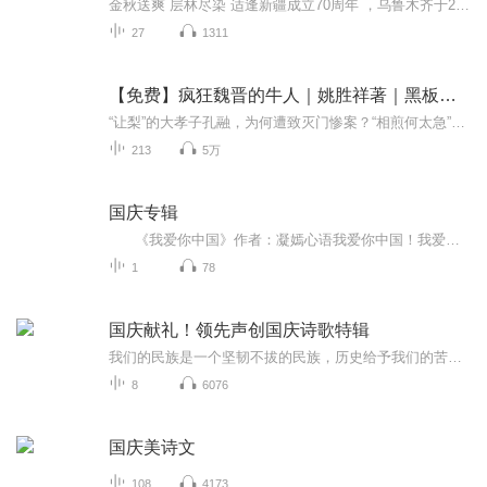
金秋送爽 层林尽染 适逢新疆成立70周年 ，乌鲁木齐于2025年9月23日迎来党中央和习大大带领的慰问团。新疆各族群众欢欣鼓舞，热烈欢迎。
27
1311
【免费】疯狂魏晋的牛人｜姚胜祥著｜黑板上有怪兽演播
“让梨”的大孝子孔融，为何遭致灭门惨案？“相煎何太急”的曹丕，居然喜欢学驴叫？颜值才华都冠绝古今的潘安、嵇康、卫玠，为啥全都没有好下场？……本书甄选了数十位中国古代魏晋时期的风流人物，以贴近现代人审美的叙述方式，介绍了他们的言行及重要事...
213
5万
国庆专辑
《我爱你中国》作者：凝嫣心语我爱你中国！我爱你春天蓬勃的秧苗；我爱你秋日金黄的硕果。我爱你中国！我爱你青松气质，我爱你红梅品格！我爱你家乡的甜蔗好像乳汁滋润着我的心窝。我爱你中国，我要把最美的歌儿献给你，我的母亲我的祖国。我爱你中国，我爱...
1
78
国庆献礼！领先声创国庆诗歌特辑
我们的民族是一个坚韧不拔的民族，历史给予我们的苦难都变成了闪着金光的勋章！我们的国家是一个龙腾虎跃的国家，那条巨龙正以不可阻挡之势崛起于神奇的东方！------------------------------------------------值此祖国70周年华诞之际，领先声创以诗歌向祖国献礼！用我们的声音、用我们的热血、用我们的灵魂诵读经典爱国篇章，歌颂我们的祖国！永远繁荣富强！
8
6076
国庆美诗文
108
4173