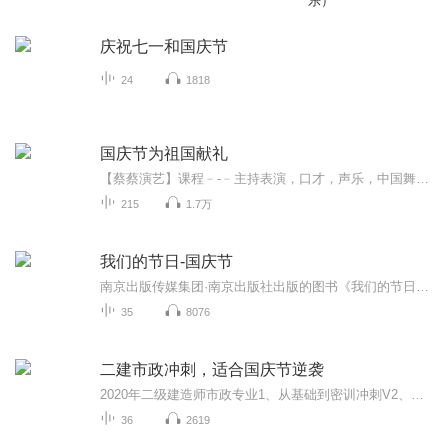
乐）
庆祝七一和国庆节
24
1818
国庆节为祖国献礼
【蔡蔡演艺】课程﹣-﹣主持表演，口才，声乐，中国舞，民族舞。独特的小舞台，专业的录音棚，每一位同学都能成为优秀的小明星。独特的教学模式，轻松上课，快乐学习！知名主持人，舞蹈家，高级教师任职授课！江南总校：河沟街42号三楼 18545856430江北分校...
215
1.7万
我们的节日-国庆节
南京出版传媒集团·南京出版社出版的图书《我们的节日》通过对中国节日文化和节日意义进行深度的挖掘，面向青少年群体构建独具特色的栏目内容，以此丰富春节、元宵节、清明节、端午节、七夕节、中秋节、重阳节等传统节日；六一节、教师节、国庆节等新兴节日的文化内涵和表现形式。促进青少年形成新的节日习俗，提升节日仪式感、认同感。音频作品由金陵朗读者联盟志愿者朗诵，南京音像出版社、金陵图书馆联合制作。
35
8076
二建市政冲刺，适合国庆节逆袭
2020年二级建造师市政专业1、从基础到密训冲刺V2、从精华课程到超压密押V3、0基础同步更新v4、持续更新到2020年考试V5、只要你跟着学让你一次稳拿证V6、渠道超压压题，超压三页纸等独家绝密压题!
36
2619