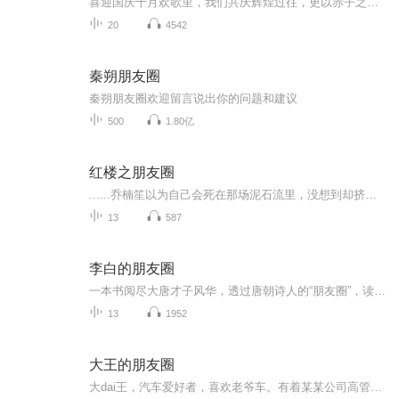
喜迎国庆十月欢歌里，我们共庆辉煌过往，更以赤子之心，向未来书写滚烫的誓言——这盛世，值得我们以热爱相拥。
20
4542
秦朔朋友圈
秦朔朋友圈欢迎留言说出你的问题和建议
500
1.80亿
红楼之朋友圈
......乔楠笙以为自己会死在那场泥石流里，没想到却挤进了穿越大军，入了红楼。对于穿越，乔楠笙就一个念头活着真好。当然若是还能穿回去，她也不会放弃任何机会哒。带着微信朋友圈穿越的乔楠笙听说只要发够一万条朋友圈，并且每条朋友圈都有一万个点赞，...
13
587
李白的朋友圈
一本书阅尽大唐才子风华，透过唐朝诗人的“朋友圈”，读懂“人设”之外的他们。他们也曾是迷茫焦虑的年轻人。他们已经历的，我们正在经历。我们爱李白，到底在爱着什么？李白，是一种活法。这是一本李白的交游考，也是一本诗传。
13
1952
大王的朋友圈
大dai王，汽车爱好者，喜欢老爷车。有着某某公司高管的职场标签。加班时间、开会时间、堵车时间均可上榜。从事过广告创意、品牌公关、社会化营销、大数据分析等. 除此之外，贪吃好色，内向保守，胆小好面子，也都是他的生活写照。