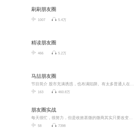
刷刷朋友圈
1007
5.4万
精读朋友圈
466
5.2万
马喆朋友圈
节目简介 股市充满诱惑，也布满陷阱。有太多普通人在股市输光了积蓄，失去了希望，只留下两鬓白发和呆滞的目光。《马喆朋友圈》是一档持续更新的音频节目，旨在分享马喆先生对股票的理解，帮助更多人不被股市所吞没。股票投资是一项非常专业的工作。投资...
163
460.8万
朋友圈实战
每天很忙，很努力，但是收效甚微的微商其实只要改变一点点就可以做的更好，但是如果永远死守瓶颈一尘不变，很快激情耗尽，无人能救。改变的那一点就是：思路！
58
7398