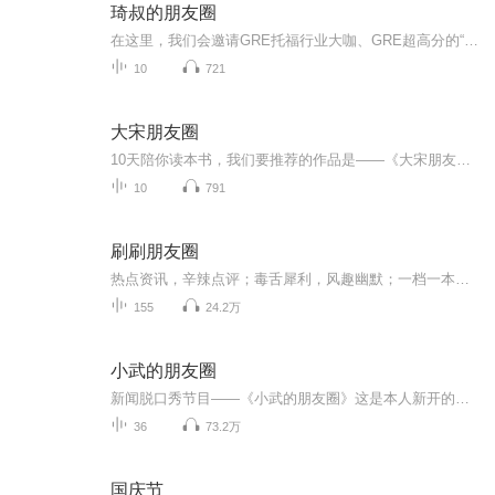
琦叔的朋友圈
在这里，我们会邀请GRE托福行业大咖、GRE超高分的“超级学霸”，以及琦叔现在活跃在各行各业的学生们，分享成长经历，希望能给同学们带来更多学习、就业、生活方面的启发。
10
721
大宋朋友圈
10天陪你读本书，我们要推荐的作品是——《大宋朋友圈》。本书是历史作家李开周关于宋朝文化的新作。作者致力于宋朝文化研究，翻阅宋代笔记和史书，从文献中攫取信息。全书分为宫廷之网、官场之网、科举之网、师友之网、婚嫁之网五个部分，以人物为导引，...
10
791
刷刷朋友圈
热点资讯，辛辣点评；毒舌犀利，风趣幽默；一档一本正经胡说八道的脱口秀节目。
155
24.2万
小武的朋友圈
新闻脱口秀节目——《小武的朋友圈》这是本人新开的一张专辑，用朋友圈的形式、脱口秀的方式，为大家刷新整理时事热点。节目每周二、周四定期更新，其余时间不间断更新，喜欢的朋友也可以订阅起来。另外不要相信照片上的我，那都是经过PS的，其实本人更帅...
36
73.2万
国庆节