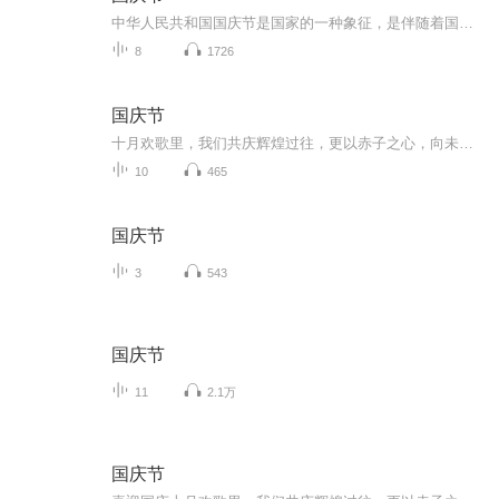
中华人民共和国国庆节是国家的一种象征，是伴随着国家的出现而出现的。让我们用诗歌朗诵歌颂祖国的繁荣富强，国泰民安。
8
1726
国庆节
十月欢歌里，我们共庆辉煌过往，更以赤子之心，向未来书写滚烫的誓言——这盛世，值得我们以热爱相拥。
10
465
国庆节
3
543
国庆节
11
2.1万
国庆节