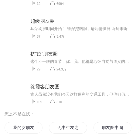
12
6994
超级朋友圈
耳朵刷屏时间开始！ 请深挖脑洞，请尽情脑补 听所未听，闻所未闻 惊呆伙伴，笑掉大牙...
37
3.4万
抗“疫”朋友圈
这个不一般的春节，你、我、他都是心怀自觉与道义的勇士。我们想要你的故事，那些被“治愈”、被帮助、被安慰、在“特殊时期”的点滴故事。让我们彼此鼓励、彼此温暖，共渡难关！
29
24.3万
徐霞客朋友圈
古人虽然没有我们今天这样便利的交通工具，但他们仍然凭借自己的双脚走过了山山水水，留下了动人的诗篇、珍贵的记载。本书以《徐霞客游记》为蓝本，选择与文中的地点、心情、感悟相关的通俗易懂的古诗词、趣闻逸事，采用微博体的形式，既有对原文的解读，...
109
310
您是不是在找：
我的女朋友们
无中生友之天道是我朋友
朋友圈中圈