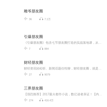
雕爷朋友圈
36
7.1万
引爆朋友圈
《引爆朋友圈》包含七节朋友圈打造的实战落地课，从朋友圈的装修，发朋友的时间，发朋友圈的内容及朋友圈的人设定位，朋友圈互动及如何在朋友成交等，内容经典，实战落地，是名师大咖的精华及李荣老师多年营销经验的总结。希望通过分享这个专辑，让更多人的营销不再难做，也希望大家通过学习这个专辑，让自己真正掌握有关朋友圈的一些知识！为自己打造一个非常棒的朋友圈。
7
884
财经朋友圈
财经资讯轻松听、新闻话题任性聊，财经朋友圈，就是你的朋友圈
27
9079
三界朋友圈
【强烈推荐】2017最火都市小说，数亿读者亲证！【内容简介】古有地藏王地狱不空誓不成佛，今日且看我混迹阴阳两界，一路通吃做个逍遥人间小散仙！等等，先天基础薄弱怎么办？不怕！渡恶灵修百万功德筑仙骨；再等等！修真无敌太无聊怎么办？这简单！携二三...
274
416.4万