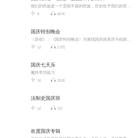
我们的民族是一个坚韧不拔的民族，历史给予我们的苦难都变成了闪着金光的勋章！我们的国家是一个龙腾虎跃的国家，那条巨龙正以不可阻挡之势崛起于神奇的东方！------------------------------------------------值此祖国70周年华诞之际，领先声创以诗歌向祖国献礼！用我们的声音、用我们的热血、用我们的灵魂诵读经典爱国篇章，歌颂我们的祖国！永远繁荣富强！
8
6076
国庆特别晚会
《原创》：《国庆特别晚会》为展现国庆的喜庆与祖国的深情我将以具体的场景切入从清晨升旗的庄严到街头巷尾的欢庆到历史与当下的交融，用优美的笔触传递对祖国的热爱与自豪！用诗歌和情感美文形式，歌颂祖国的繁荣富强，祝人民幸福安康！
12
2.9万
国庆七天乐
魔性早功练习
10
1518
法制史国庆班
12
1万
欢度国庆专辑