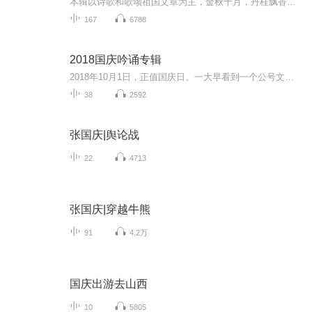
本辑以诗歌和歌颂祖国文章为主，金秋十月，丹桂飘香，在这个充满丰收喜悦的季节里，我们满怀激动和自豪，迎来了中华人民共和国76周年华诞。这不仅是一个庄重的纪念日，更是全体中华儿女共同欢庆的盛大的节日，承载着深厚的民族情感和历史意义.
167
6788
2018国庆吟诵专辑
2018年10月1日，正值国庆日。一大早看到一个公号文章，正是文天祥的《己卯十月一日至燕越五日罹狴犴有感而赋》。当然，彼十一非当今的十一。不过数字的巧合还是让人感触，今天拿来读一读，体味一番历史英杰的民族情怀，恰也当时。 根据诗题来看，这组诗是写于十月一日至十月五日之间，是文天祥被俘之后所作，这些诗作不仅有凛凛正气，更也能看的到他百端交集的复杂情感。另一首于右任先生的《望大陆》，微信公号有称《望乡》，一句“山之上国之殇”荡气回肠，一并兴起拿来读了一读。仓促间多有瑕疵...
38
2592
张国庆|舆论战
22
4713
张国庆|穿越牛熊
91
4.2万
国庆出游去山西
10
5805