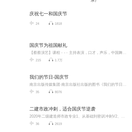
乐）
庆祝七一和国庆节
24
1818
国庆节为祖国献礼
【蔡蔡演艺】课程﹣-﹣主持表演，口才，声乐，中国舞，民族舞。独特的小舞台，专业的录音棚，每一位同学都能成为优秀的小明星。独特的教学模式，轻松上课，快乐学习！知名主持人，舞蹈家，高级教师任职授课！江南总校：河沟街42号三楼 18545856430江北分校...
215
1.7万
我们的节日-国庆节
南京出版传媒集团·南京出版社出版的图书《我们的节日》通过对中国节日文化和节日意义进行深度的挖掘，面向青少年群体构建独具特色的栏目内容，以此丰富春节、元宵节、清明节、端午节、七夕节、中秋节、重阳节等传统节日；六一节、教师节、国庆节等新兴节日的文化内涵和表现形式。促进青少年形成新的节日习俗，提升节日仪式感、认同感。音频作品由金陵朗读者联盟志愿者朗诵，南京音像出版社、金陵图书馆联合制作。
35
8076
二建市政冲刺，适合国庆节逆袭
2020年二级建造师市政专业1、从基础到密训冲刺V2、从精华课程到超压密押V3、0基础同步更新v4、持续更新到2020年考试V5、只要你跟着学让你一次稳拿证V6、渠道超压压题，超压三页纸等独家绝密压题!
36
2619