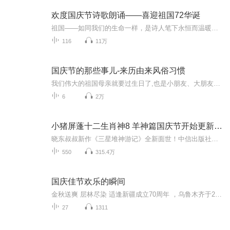
欢度国庆节诗歌朗诵——喜迎祖国72华诞
祖国——如同我们的生命一样，是诗人笔下永恒而温暖的主题。在祖国72周年华诞来临之际，特创建这个诗歌朗诵专辑，诵读经典爱国篇章，和大家一起歌颂祖国，向国庆的献礼！祝愿伟大的祖国繁荣富强，祝愿大家国庆节快乐，度过平安快乐的黄金周假期！
116
11万
国庆节的那些事儿-来历由来风俗习惯
我们伟大的祖国母亲就要过生日了,也是小朋友、大朋友们最喜欢的“国庆小长假”或说“黄金周”还有说”国庆7天乐”的，说法真是不一而足。那么“国庆节”是怎么来的？自古以来国庆节怎么庆贺？新中国国庆节的来历，以及新中国国庆节的庆贺方式又有哪些呢？ ...
6
2万
小猪屏蓬十二生肖神8 羊神篇国庆节开始更新啦！
晓东叔叔新作《三星堆神游记》全新面世！中信出版社出版！京东当当淘宝均有售！点蓝色字收听——《小猪屏蓬爆笑日记2024》《小猪屏蓬爆笑日记2》《小猪屏蓬爆笑日记1》让你笑得喘不上气！《我进故宫当富翁——小猪屏蓬故宫财商笔记》教你成为大富翁！《小...
550
315.4万
国庆佳节欢乐的瞬间
金秋送爽 层林尽染 适逢新疆成立70周年 ，乌鲁木齐于2025年9月23日迎来党中央和习大大带领的慰问团。新疆各族群众欢欣鼓舞，热烈欢迎。
27
1311