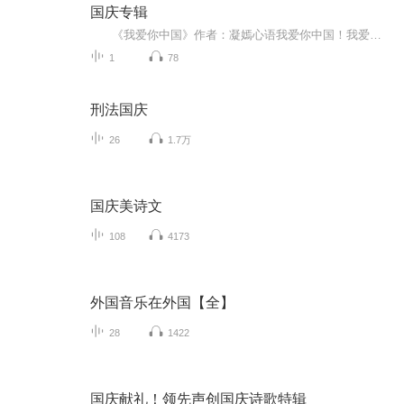
国庆专辑
《我爱你中国》作者：凝嫣心语我爱你中国！我爱你春天蓬勃的秧苗；我爱你秋日金黄的硕果。我爱你中国！我爱你青松气质，我爱你红梅品格！我爱你家乡的甜蔗好像乳汁滋润着我的心窝。我爱你中国，我要把最美的歌儿献给你，我的母亲我的祖国。我爱你中国，我爱...
1
78
刑法国庆
26
1.7万
国庆美诗文
108
4173
外国音乐在外国【全】
28
1422
国庆献礼！领先声创国庆诗歌特辑