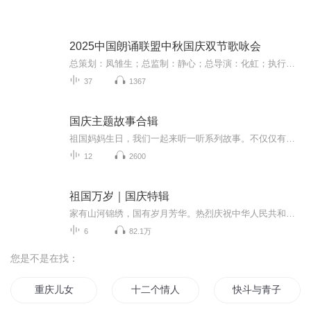
2025中国朗诵联盟中秋国庆双节歌咏会
总策划：凤雏生；总监制：静心；总导演：化虹；执行总监：莺子；执行导演：橙夏；主持人：静心、化虹、橙夏
37
1367
国庆主题故事合辑
祖国妈妈生日，我们一起来听一听系列故事。不仅仅有《我的祖国》，还有红军故事，也有关于战争的故事，让大家体会到和平年代的不易。
12
2600
祖国万岁｜国庆特辑
家有山河锦绣，国有岁月芳华。热烈庆祝中华人民共和国成立73周年！
6
82.1万
您是不是在找：
重庆儿女
十二个情人节
快斗与青子的情人