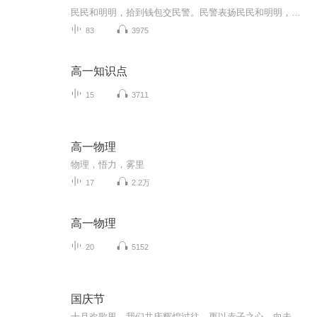
民民和明明，拾到钱包交民警。民警表扬民民和明明，请他两人都留名。民民请民警表扬明明，明明请民警表扬民民，两人争得民警弄不清，眨眼不见民民和明明。
83
3975
高一知识点
15
3711
高一物理
物理，悟力，雾里
17
2.2万
高一物理
20
5152
国庆节
十月欢歌里，我们共庆辉煌过往，更以赤子之心，向未来书写滚烫的誓言——这盛世，值得我们以热爱相拥。