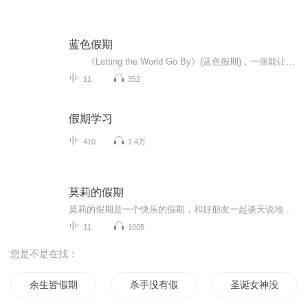
蓝色假期
《Letting the World Go By》(蓝色假期)，一张能让你心境平和，怡情悦性的发烧美乐，由世界著名的发烧名厂Real Music录制，多位新纪元音乐名家：钢琴家Kevin Kern，Danny Wright，Berward Koch，吉他手Govi，竖琴家Hilary Stagg等，倾情演奏十一首醉人...
11
352
假期学习
410
1.4万
莫莉的假期
莫莉的假期是一个快乐的假期，和好朋友一起谈天说地，一起进行一次华丽的冒险，一起去偶像的书店打工……可是，这个暑假与以前又有点不同，感觉大家一下子都长大了，有了这样那样的烦恼和秘密。妈妈的爱有时会觉得是种甜蜜的负担，与好朋友的相处彼此温暖又彼此伤害，心里藏着一个关于男孩子的秘密……看来，没有烦恼的成长，那是到不了的彼岸……
11
1005
您是不是在找：
余生皆假期
杀手没有假期
圣诞女神没有假期