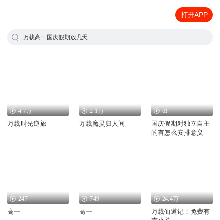
打开APP
万载高一国庆假期放几天
4.7万
2.1万
61
万载时光逆旅
万载魔灵归人间
国庆假期对独立自主
的有怎么安排意义
247
749
24.4万
高一
高一
万载仙道记：免费有