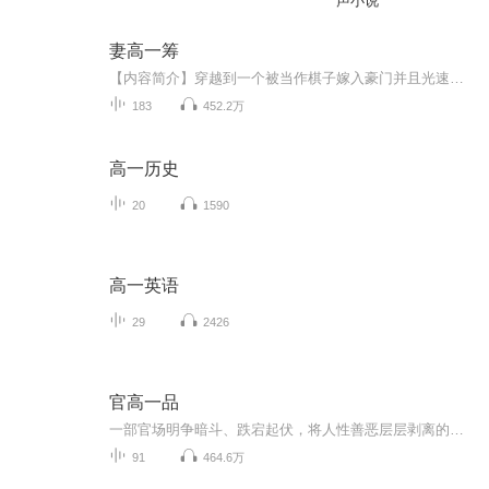
声小说
妻高一筹
【内容简介】穿越到一个被当作棋子嫁入豪门并且光速成为弃妇的女人身上，这运气好像实在是不怎么样，尤其是这个弃妇还不得不养着两个不被亲爹待见的拖油瓶。 不过既来之则安之，这种自生自灭，啊，不对，应该是自给自足，远离内宅争斗的弃妇生活其实还是很...
183
452.2万
高一历史
20
1590
高一英语
29
2426
官高一品
一部官场明争暗斗、跌宕起伏，将人性善恶层层剥离的现实主义力作！
91
464.6万