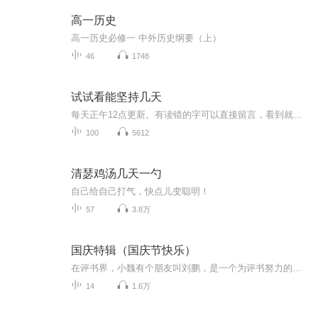
高一历史
高一历史必修一 中外历史纲要（上）
46
1748
试试看能坚持几天
每天正午12点更新。有读错的字可以直接留言，看到就改正和重新上传～专业录音设备，录起来很累，本人体质差、精神差，各种差，录不了多少就累了，多包涵～后边如果能超前很多就爆更，不过可能性很低～如果没更新，那就是我录不动了～～～～～～∠( ᐛ 」∠)＿
100
5612
清瑟鸡汤几天一勺
自己给自己打气，快点儿变聪明！
57
3.8万
国庆特辑（国庆节快乐）
在评书界，小魏有个朋友叫刘鹏，是一个为评书努力的小伙子。在2021年国庆期间，他想弄个特辑，便烦劳我给他录个爱国题材的评书小段儿。这种事情，不是特殊情况，小魏一般不会拒绝，也就给其录了一个《鲁迅踢鬼》，等他传完，我再传到我的专辑里。另外，小...
14
1.6万