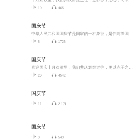
10
465
国庆节
中华人民共和国国庆节是国家的一种象征，是伴随着国家的出现而出现的。让我们用诗歌朗诵歌颂祖国的繁荣富强，国泰民安。
8
1726
国庆节
喜迎国庆十月欢歌里，我们共庆辉煌过往，更以赤子之心，向未来书写滚烫的誓言——这盛世，值得我们以热爱相拥。
20
4542
国庆节
11
2.1万
国庆节
3
543