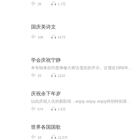
26
1.7万
国庆美诗文
108
4173
学会庆祝宁静
本专辑来自印度禅修大师古儒吉的开示。古儒吉1956年出生在南印度班加罗尔，幼年时期即时常处于深度静心中，四岁便能背诵古老的梵文经典薄迦梵歌。十七岁取得现代科学的高等学位，并精通印度传统的吠陀科学，后又获颁印度Kuvempu大学荣誉博士学位。2006年，...
33
1222
庆祝余下年岁
以此庆祝人生的新阶段，enjoy enjoy enjoy特别特别喜欢的一个单词。这是一个关于权谋、爱恨、江湖恩怨的故事；在家族内权力争斗和社会环境促成的一系列变化中，反映了主人公的家国情怀以及对平等自由的执着追求！
574
2.9万
世界各国国歌
18
12.5万