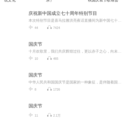
统文化
乐）
秋国庆双节歌咏会
庆祝新中国成立七十周年特别节目
本次特别节目是喜马拉雅洪亮夜话直播间为新中国七十华诞献礼而特别播出的，整个节目由洪亮夜话家族小耳朵共同策划，共同合作，联合名人、专业人士一起联欢。节目水平上档次，制作播出精良，值得与所有小耳朵分享。这是一次真正的听觉盛宴。
44
7424
国庆节
十月欢歌里，我们共庆辉煌过往，更以赤子之心，向未来书写滚烫的誓言——这盛世，值得我们以热爱相拥。
10
465
国庆节
中华人民共和国国庆节是国家的一种象征，是伴随着国家的出现而出现的。让我们用诗歌朗诵歌颂祖国的繁荣富强，国泰民安。
8
1726
国庆节
11
2.1万