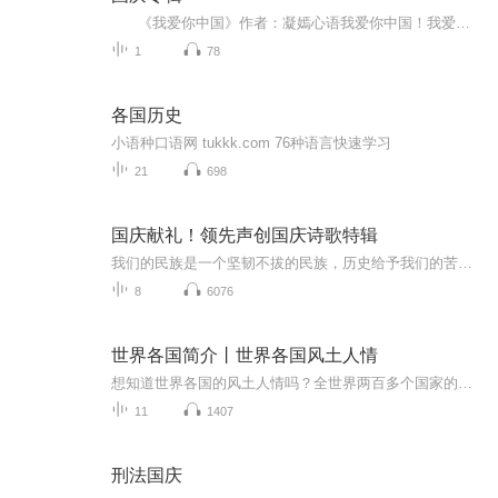
《我爱你中国》作者：凝嫣心语我爱你中国！我爱你春天蓬勃的秧苗；我爱你秋日金黄的硕果。我爱你中国！我爱你青松气质，我爱你红梅品格！我爱你家乡的甜蔗好像乳汁滋润着我的心窝。我爱你中国，我要把最美的歌儿献给你，我的母亲我的祖国。我爱你中国，我爱...
1
78
各国历史
小语种口语网 tukkk.com 76种语言快速学习
21
698
国庆献礼！领先声创国庆诗歌特辑
我们的民族是一个坚韧不拔的民族，历史给予我们的苦难都变成了闪着金光的勋章！我们的国家是一个龙腾虎跃的国家，那条巨龙正以不可阻挡之势崛起于神奇的东方！------------------------------------------------值此祖国70周年华诞之际，领先声创以诗歌向祖国献礼！用我们的声音、用我们的热血、用我们的灵魂诵读经典爱国篇章，歌颂我们的祖国！永远繁荣富强！
8
6076
世界各国简介丨世界各国风土人情
想知道世界各国的风土人情吗？全世界两百多个国家的简介,这里都有!你会遇到1700万k㎡的巨大国度。也会遇到连故宫都比他大的迷你国度。也可以遇到有各种奇奇怪怪风俗的国度。也可以遇到封闭的只有非常少的国家建交的奇怪国度...快来收听吧,顺便再可以给个订...
11
1407
刑法国庆