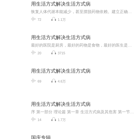
用生活方式解决生活方式病
恢复人体代谢本能减少，甚至摆脱药物依赖。建立正确生活方式，远离肥胖“三高”你的本能才是你的医生生活方式，只是照顾你的本能。
72
1.1万
用生活方式解决生活方式病
最好的医院是厨房，最好的药物是食物，最好的医生是自己，最好的疗效是时间。
20
3715
用生活方式解决生活方式病
69
4.6万
用生活方式解决生活方式病
序 第一部分 理论篇 第一章 生活方式病及其危害 第一节 来势汹汹的生活方式病 第二节 生活方式病对个人健康的危害 第三节 生活方式病对社会的危害 第二章 生活方式病是怎么得的 第一节 不良生活方式是患病主因 第二节 “吃错了”是关键致病因素 第三章 两种医学模式“掰腕子” 第一节 反思旧的医学思想――“生物医学模式” 第二节 提出新的医学思想――“行为健康智慧学模式” 第四章 惊人效果带出理论创新 第一节 效果惊人，理论新颖 第二节 生活方式病的患病机理是能量轨道改变 第三节 肥胖如何演变为“三高”及心脑血管疾病 第四节 讲一点更深的理论 第五章 借助本能实现生活方式病自愈 第一节 将体内脂肪转化为细胞营养和生命能量 第二节 透过细胞更深刻地认识人体本能 第六章 营养和运动是主要康复手段 第一节 均衡的营养必不可少(上) 第二节 均衡的营养必不可少(下) 第三节 今天你运动了吗 第七章 “细胞全息还原方案”――简易有效的一揽子解决方案 第一节 建立方案的基本策略 第二节 制订方案的基本原则 第三节 方案的核心内容 第四节 中西医手段在方案中的运用 第二部分 实践篇 第一章 实践案例 疾病篇 肥胖篇 第二章 实践指导 结束语再论“用生活方式解决生活方式病”
14
1.7万
国庆专辑