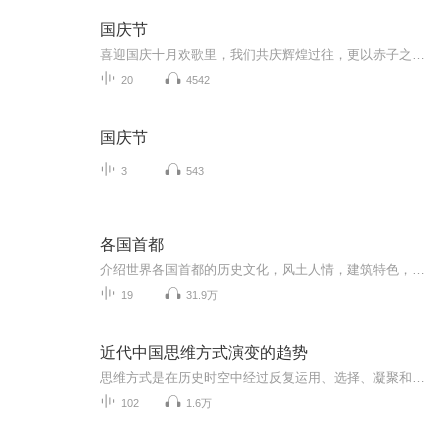
国庆节
喜迎国庆十月欢歌里，我们共庆辉煌过往，更以赤子之心，向未来书写滚烫的誓言——这盛世，值得我们以热爱相拥。
20
4542
国庆节
3
543
各国首都
介绍世界各国首都的历史文化，风土人情，建筑特色，政治军事，日常生活等。带您足不出户，走遍世界，领略天南海北！世界这么大，和我一起转一转~！
19
31.9万
近代中国思维方式演变的趋势
思维方式是在历史时空中经过反复运用、选择、凝聚和抽象的结果，并反过来成为引导人们行动的原则、规范和世界观。有关思维方式的理解和使用，一般都比较宽泛。作为以不同方式解释宇宙和世界的世界观、作为认识事物方式的认知方法、作为建立社会政治秩序方...
102
1.6万