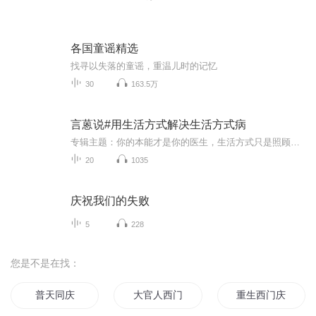
各国童谣精选
找寻以失落的童谣，重温儿时的记忆
30
163.5万
言蒽说#用生活方式解决生活方式病
专辑主题：你的本能才是你的医生，生活方式只是照顾你的本能专辑精华：用生活化的语言解说逮博士的理论：建立正确生活方式，远离肥胖和“三高”，恢复人体代谢本能，减少甚至摆脱药物依赖！主播介绍：临床医学检验师国家高级体重管理师国家高级公共营养师...
20
1035
庆祝我们的失败
5
228
您是不是在找：
普天同庆
大官人西门庆
重生西门庆