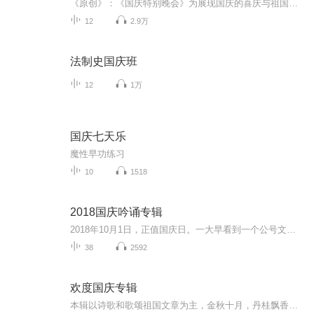
《原创》：《国庆特别晚会》为展现国庆的喜庆与祖国的深情我将以具体的场景切入从清晨升旗的庄严到街头巷尾的欢庆到历史与当下的交融，用优美的笔触传递对祖国的热爱与自豪！用诗歌和情感美文形式，歌颂祖国的繁荣富强，祝人民幸福安康！
12
2.9万
法制史国庆班
12
1万
国庆七天乐
魔性早功练习
10
1518
2018国庆吟诵专辑
2018年10月1日，正值国庆日。一大早看到一个公号文章，正是文天祥的《己卯十月一日至燕越五日罹狴犴有感而赋》。当然，彼十一非当今的十一。不过数字的巧合还是让人感触，今天拿来读一读，体味一番历史英杰的民族情怀，恰也当时。 根据诗题来看，这组诗是写于十月一日至十月五日之间，是文天祥被俘之后所作，这些诗作不仅有凛凛正气，更也能看的到他百端交集的复杂情感。另一首于右任先生的《望大陆》，微信公号有称《望乡》，一句“山之上国之殇”荡气回肠，一并兴起拿来读了一读。仓促间多有瑕疵...
38
2592
欢度国庆专辑
本辑以诗歌和歌颂祖国文章为主，金秋十月，丹桂飘香，在这个充满丰收喜悦的季节里，我们满怀激动和自豪，迎来了中华人民共和国76周年华诞。这不仅是一个庄重的纪念日，更是全体中华儿女共同欢庆的盛大的节日，承载着深厚的民族情感和历史意义.