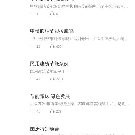
甲状腺结节能治愈吗甲状腺结节能治愈吗？中医老铁带你盘明白这"脖子的青春痘" 脖子摸到个小疙瘩？B超单上写着"甲状腺结节"？别慌，这年头谁体检报告没几个异常项啊！咱们今天就用中医老司机的视角，把这"脖子的青春痘"安排得明明白白。 （声明：本文...
1
6
甲状腺结节能按摩吗
《甲状腺结节能按摩吗》系列专辑，由医学跨界达人精心编写。中医西医结合，健康管理师视角，深入浅出解答甲状腺结节按摩疑问。从专业角度剖析按摩原理，再到实操技巧，一网打尽。轻松阅读，助你科学护理甲状腺，赶走结节烦恼，笑对健康生活！快来get这份养...
12
483
民用建筑节能条例
民用建筑节能条例！
45
2291
节能降碳 绿色发展
力争2030年前实现碳达峰、2060年前实现碳中和，是党中央作出的重大战略决策，“双碳”目标对我国绿色低碳发展具有引领性、系统性，可以带来环境质量改善和产业发展的多重效应，有利于推动经济结构绿色转型，加快形成绿色生产方式，助推能源领域高质量发展。8月23日至8月29日，是我国第31个全国节能宣传周，主题是“节能降碳 绿色发展”。本音频专辑是浙江省发展和改革委员会、浙江省能源局、国网浙江省电力有限公司和浙江省电力学会用电专业委员会联合编写的“节能宣传系列”第十一册的有声书...
41
2万
国庆特别晚会