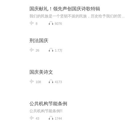
国庆献礼！领先声创国庆诗歌特辑
我们的民族是一个坚韧不拔的民族，历史给予我们的苦难都变成了闪着金光的勋章！我们的国家是一个龙腾虎跃的国家，那条巨龙正以不可阻挡之势崛起于神奇的东方！------------------------------------------------值此祖国70周年华诞之际，领先声创以诗歌向祖国献礼！用我们的声音、用我们的热血、用我们的灵魂诵读经典爱国篇章，歌颂我们的祖国！永远繁荣富强！
8
6076
刑法国庆
26
1.7万
国庆美诗文
108
4173
公共机构节能条例
公共机构节能条例!!
43
1744