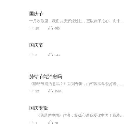
国庆节
十月欢歌里，我们共庆辉煌过往，更以赤子之心，向未来书写滚烫的誓言——这盛世，值得我们以热爱相拥。
10
465
国庆节
3
543
肺结节能治愈吗
《肺结节能治愈吗？》系列专辑，由资深医学爱好者、健康管理师、电子书作者倾力打造。囊括中西医精髓，深入浅出解析肺结节成因、治疗及康复全流程。专业、实用，轻松读懂肺结节，助你远离恐慌。幽默风趣，轻松学习，让你在欢笑中掌握健康知识！��快来加...
22
1594
国庆专辑
《我爱你中国》作者：凝嫣心语我爱你中国！我爱你春天蓬勃的秧苗；我爱你秋日金黄的硕果。我爱你中国！我爱你青松气质，我爱你红梅品格！我爱你家乡的甜蔗好像乳汁滋润着我的心窝。我爱你中国，我要把最美的歌儿献给你，我的母亲我的祖国。我爱你中国，我爱...
1
78