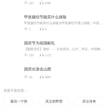
167
6788
甲状腺结节能买什么保险
甲状腺结节能买什么保险当甲状腺结节遇上保险：中医爱好者的投保指南（无证人士激情发言） 听说现在体检不查出几个结节，都不好意思说自己上过班？尤其是甲状腺结节，简直成了当代打工人的“职业病徽章”。但当你拿着B超报告想买保险时，却发现保险公司...
1
3
国庆节为祖国献礼
【蔡蔡演艺】课程﹣-﹣主持表演，口才，声乐，中国舞，民族舞。独特的小舞台，专业的录音棚，每一位同学都能成为优秀的小明星。独特的教学模式，轻松上课，快乐学习！知名主持人，舞蹈家，高级教师任职授课！江南总校：河沟街42号三楼 18545856430江北分校...
215
1.7万
国庆出游去山西
10
5805
您是不是在找：
最后一个情人节
庆之的野望
庆云传奇