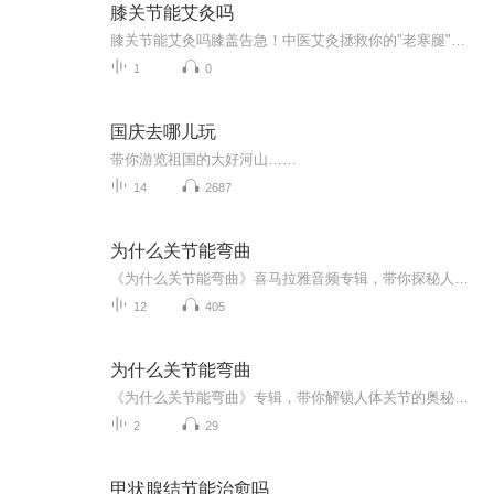
膝关节能艾灸吗
膝关节能艾灸吗膝盖告急！中医艾灸拯救你的"老寒腿"竟如此简单 （开篇暴击） 最近天气转凉，朋友圈里突然冒出大批"钢铁侠"——走路关节咔咔响，上下楼梯疼到表情管理失控。这届年轻人的膝盖，比广场舞大妈的还要脆皮。别急着下单进口氨糖，老祖宗留...
1
0
国庆去哪儿玩
带你游览祖国的大好河山……
14
2687
为什么关节能弯曲
《为什么关节能弯曲》喜马拉雅音频专辑，带你探秘人体关节弯曲之谜！11个音频，10个免费，1个付费。免费音频围绕关节弯曲展开，标题系统，深入浅出。付费音频《为什么关节能弯曲》深入分析，10篇系统文章组合，让你全方位了解关节弯曲的奥秘。快来一起解锁...
12
405
为什么关节能弯曲
《为什么关节能弯曲》专辑，带你解锁人体关节的奥秘！11个音频，10个免费，1个付费，免费音频系统讲解关节弯曲原理，付费音频深入剖析，10篇精华文章组合，让你从基础到深入，全面掌握关节知识。中医医学爱好者倾情打造，健康管理师认证，无医师资质，但保...
2
29
甲状腺结节能治愈吗