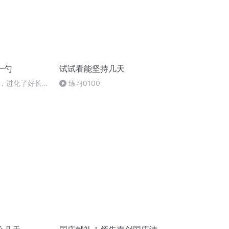
一勺
试试看能坚持几天
，进化了好长时
练习0100
回牲畜，可真是