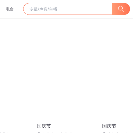
电台
国庆节
国庆节