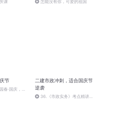
庆课
怎能没有你，可爱的祖国
国庆节
二建市政冲刺，适合国庆节
逆袭
园春·国庆，朗
36.《市政实务》考点精讲第
36节课_2020926212025