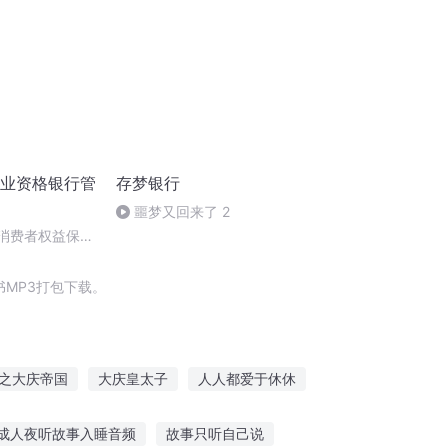
从业资格银行管
存梦银行
噩梦又回来了 2
业消费者权益保护
MP3打包下载。
之大庆帝国
大庆皇太子
人人都爱于休休
休假
重庆儿女
庆余年之长歌行
成人夜听故事入睡音频
故事只听自己说