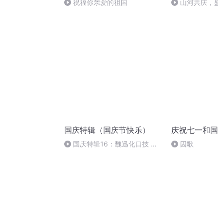
祝福你亲爱的祖国
山河共庆，
国庆特辑（国庆节快乐）
庆祝七一和国
国庆特辑16：魏迅化口技 二
囚歌
胡 东方红+一般唱法和原生态