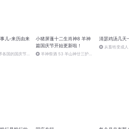
事儿-来历由来
小猪屏蓬十二生肖神8 羊神
清瑟鸡汤几天
篇国庆节开始更新啦！
从畜牲变成人
间；可是从人变
世界各国的国庆节-
羊神祭酒 53 羊山神廿三护祭
简单~
事儿
坛 敬天地白泽做祭酒（4）