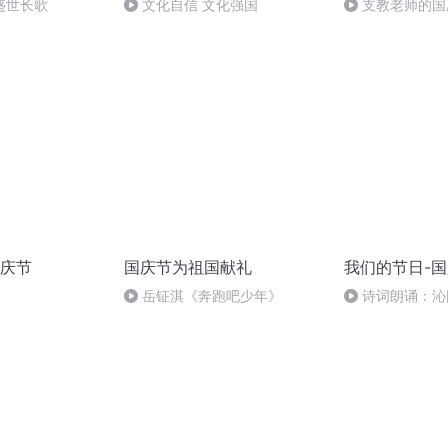
盛世长歌
文化自信 文化强国
支教老师的国
庆节
国庆节为祖国献礼
我们的节日-
岳钲淇《奔跑吧少年》
诗词朗诵：沁
读者：张继军