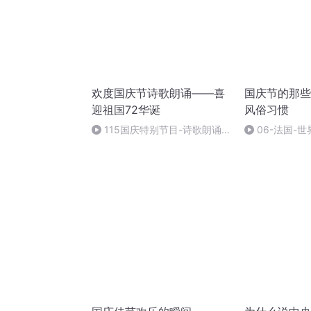
欢度国庆节诗歌朗诵——喜
国庆节的那些
迎祖国72华诞
风俗习惯
115国庆特别节目-诗歌朗诵-
06-法国-
中国梦
国庆节的那些