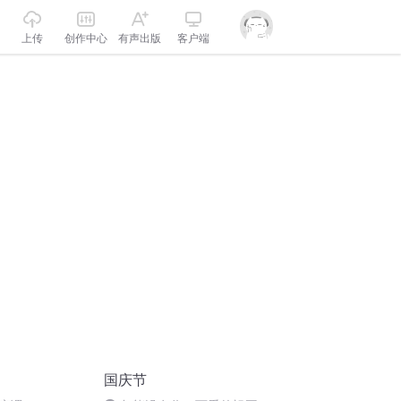
上传
创作中心
有声出版
客户端
国庆节