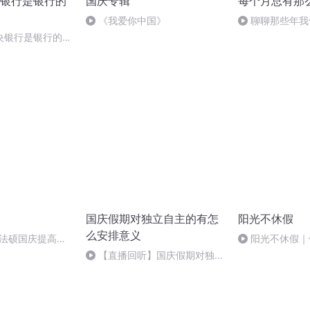
银行是银行的
国庆专辑
每个月总有那
《我爱你中国》
聊聊那些年我
（附避坑指南）
央银行是银行的银
国庆假期对独立自主的有怎
阳光不休假
么安排意义
成法硕国庆提高班
阳光不休假｜
流
【直播回听】国庆假期对独立
自主生活的有怎样