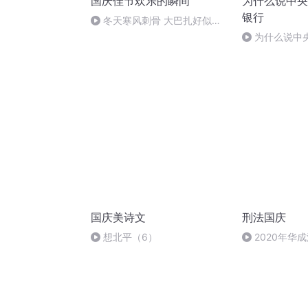
国庆佳节欢乐的瞬间
为什么说中央
银行
冬天寒风刺骨 大巴扎好似温
暖的春天
为什么说中
行
国庆美诗文
刑法国庆
想北平（6）
2020年华
刑法陈 (26)