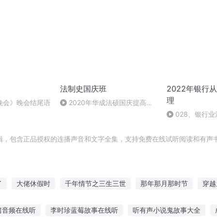
法制史国庆班
2022年银行
理
晚会》晚会结尾语
2020年华成法硕国庆提高班
法制史马志冰 (12)
028、银行
和社会责任
辑，包含正品授权的连播声音和文字全集，支持免费在线试听阅读和有声书
了
大佬休假时
千年情节之三生三世
那年那月那时节
穿越
节
最后一个情人节
异能重生西门庆
庆云传奇
妖王捉妖不
篇音频在线听
李时珍蓝莓故事在线听
听有声小说鬼故事大全