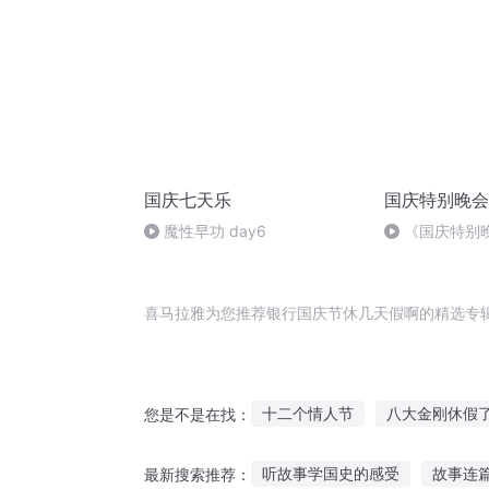
国庆七天乐
国庆特别晚会
魔性早功 day6
《国庆特别
喜马拉雅为您推荐银行国庆节休几天假啊的精选专
十二个情人节
八大金刚休假
您是不是在找：
嘉庆皇帝
快斗与青子的情人
听故事学国史的感受
故事连
最新搜索推荐：