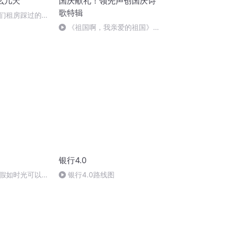
么几天
国庆献礼！领先声创国庆诗
歌特辑
们租房踩过的坑
《祖国啊，我亲爱的祖国》温
婉
银行4.0
假如时光可以倒
银行4.0路线图