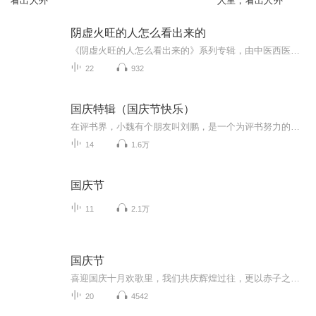
看出人外
人里，看出人外
阴虚火旺的人怎么看出来的
《阴虚火旺的人怎么看出来的》系列专辑，由中医西医双料高手撰写，教你识别阴虚火旺症状。内容涵盖饮食、生活习惯、中医诊断等，实用易懂。轻松学习，告别火旺困扰，快来加入我们，一起get火旺识别技能吧！��
22
932
国庆特辑（国庆节快乐）
在评书界，小魏有个朋友叫刘鹏，是一个为评书努力的小伙子。在2021年国庆期间，他想弄个特辑，便烦劳我给他录个爱国题材的评书小段儿。这种事情，不是特殊情况，小魏一般不会拒绝，也就给其录了一个《鲁迅踢鬼》，等他传完，我再传到我的专辑里。另外，小...
14
1.6万
国庆节
11
2.1万
国庆节
喜迎国庆十月欢歌里，我们共庆辉煌过往，更以赤子之心，向未来书写滚烫的誓言——这盛世，值得我们以热爱相拥。
20
4542