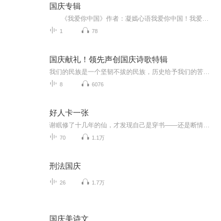
国庆专辑
《我爱你中国》作者：凝嫣心语我爱你中国！我爱你春天蓬勃的秧苗；我爱你秋日金黄的硕果。我爱你中国！我爱你青松气质，我爱你红梅品格！我爱你家乡的甜蔗好像乳汁滋润着我的心窝。我爱你中国，我要把最美的歌儿献给你，我的母亲我的祖国。我爱你中国，我爱...
1
78
国庆献礼！领先声创国庆诗歌特辑
我们的民族是一个坚韧不拔的民族，历史给予我们的苦难都变成了闪着金光的勋章！我们的国家是一个龙腾虎跃的国家，那条巨龙正以不可阻挡之势崛起于神奇的东方！------------------------------------------------值此祖国70周年华诞之际，领先声创以诗歌向祖国献礼！用我们的声音、用我们的热血、用我们的灵魂诵读经典爱国篇章，歌颂我们的祖国！永远繁荣富强！
8
6076
好人卡一张
谢眠修了十几年的仙，才发现自己是穿书——还是断情绝爱升级流。原书主角正是他的竹马陆翡之。他的任务是得到陆翡之亲自颁发的“好人卡”——“你是个好人，但爱是不能勉强的。”
70
1.1万
刑法国庆
26
1.7万
国庆美诗文