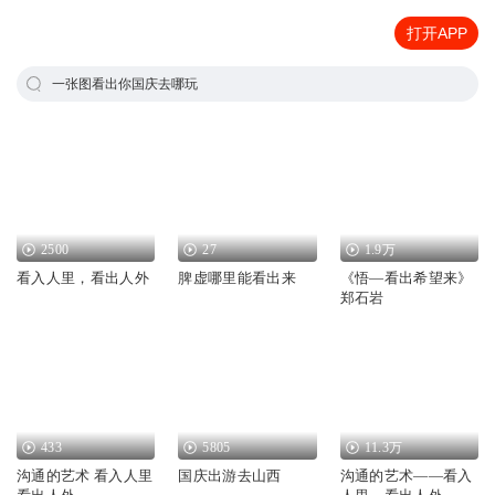
打开APP
一张图看出你国庆去哪玩
2500
27
1.9万
看入人里，看出人外
脾虚哪里能看出来
《悟—看出希望来》
郑石岩
433
5805
11.3万
沟通的艺术 看入人里
国庆出游去山西
沟通的艺术——看入