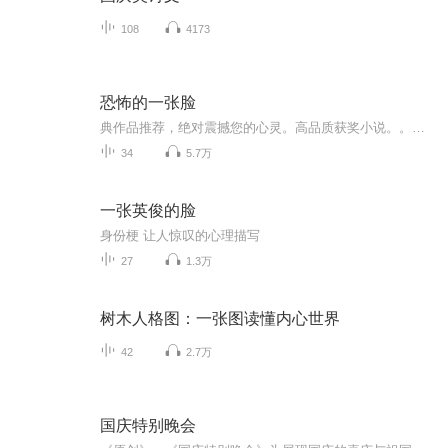
108
4173
恐怖的一张脸
典作品推荐，绝对震撼您的心灵。高品质获奖小说。。大家多支持，小说情节进口时间脉搏，内容精彩生动。人物刻画细腻到位。给您一种身临其境的感觉，也欢迎多提建议和意见。我们将不断改进学习，争取带给大家优秀的作品。您的每一次聆听都是对我们最大的支持和厚爱。谢谢！
34
5.7万
一张英俊的脸
身份梗 让人惊叹的心理描写
27
1.3万
树木人格图：一张图读懂内心世界
42
2.7万
国庆特别晚会