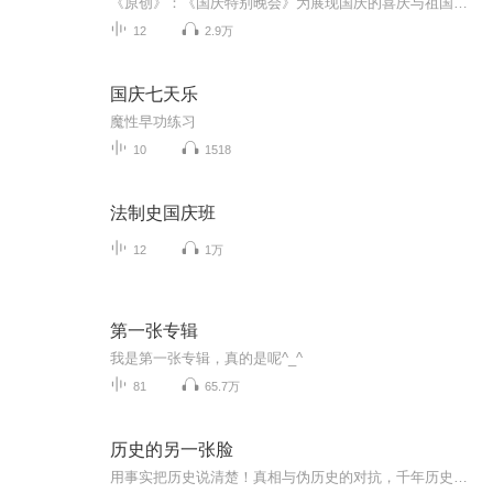
《原创》：《国庆特别晚会》为展现国庆的喜庆与祖国的深情我将以具体的场景切入从清晨升旗的庄严到街头巷尾的欢庆到历史与当下的交融，用优美的笔触传递对祖国的热爱与自豪！用诗歌和情感美文形式，歌颂祖国的繁荣富强，祝人民幸福安康！
12
2.9万
国庆七天乐
魔性早功练习
10
1518
法制史国庆班
12
1万
第一张专辑
我是第一张专辑，真的是呢^_^
81
65.7万
历史的另一张脸
用事实把历史说清楚！真相与伪历史的对抗，千年历史大反思，诠释被掩埋的不为人知的历史新脸谱。揭开中国五千年沧桑疑团，还原诡异而多彩的原生状貌，无论是开明而深具远略的明主，还是荒唐而患了短视症的昏君，无论是兼具德、才、智，功业足可彪炳千秋的善官，还是胡天胡地、荒腔走板的恶官，他们都有一张不为人知的“脸”。