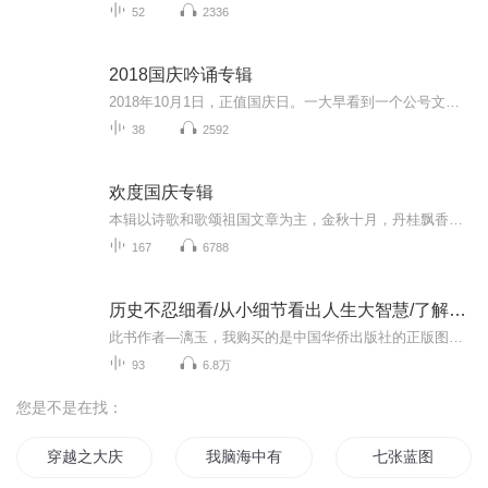
52
2336
2018国庆吟诵专辑
2018年10月1日，正值国庆日。一大早看到一个公号文章，正是文天祥的《己卯十月一日至燕越五日罹狴犴有感而赋》。当然，彼十一非当今的十一。不过数字的巧合还是让人感触，今天拿来读一读，体味一番历史英杰的民族情怀，恰也当时。 根据诗题来看，这组诗是写于十月一日至十月五日之间，是文天祥被俘之后所作，这些诗作不仅有凛凛正气，更也能看的到他百端交集的复杂情感。另一首于右任先生的《望大陆》，微信公号有称《望乡》，一句“山之上国之殇”荡气回肠，一并兴起拿来读了一读。仓促间多有瑕疵...
38
2592
欢度国庆专辑
本辑以诗歌和歌颂祖国文章为主，金秋十月，丹桂飘香，在这个充满丰收喜悦的季节里，我们满怀激动和自豪，迎来了中华人民共和国76周年华诞。这不仅是一个庄重的纪念日，更是全体中华儿女共同欢庆的盛大的节日，承载着深厚的民族情感和历史意义.
167
6788
历史不忍细看/从小细节看出人生大智慧/了解历史
此书作者—漓玉，我购买的是中国华侨出版社的正版图书，本专辑为免费专辑。从小细节看出历史真学问 ，于精深处读出人生大智慧。本书分为钩心斗角的权位斗争、皇家不能说的秘密、历代君主的离奇死因、云谲波诡的政治阴谋、硝烟背后的军事之谜、出人意料的后...
93
6.8万
您是不是在找：
穿越之大庆帝国
我脑海中有张藏宝图
七张蓝图