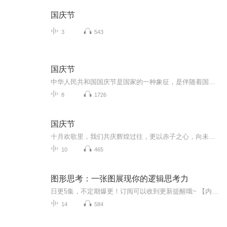
国庆节
3
543
国庆节
中华人民共和国国庆节是国家的一种象征，是伴随着国家的出现而出现的。让我们用诗歌朗诵歌颂祖国的繁荣富强，国泰民安。
8
1726
国庆节
十月欢歌里，我们共庆辉煌过往，更以赤子之心，向未来书写滚烫的誓言——这盛世，值得我们以热爱相拥。
10
465
图形思考：一张图展现你的逻辑思考力
日更5集，不定期爆更！订阅可以收到更新提醒哦~ 【内容简介】 本书介绍了7幅图表及其用法，并结合多家著名公司的经典案例对相关使用技巧行阐释，旨在教大家养成用图形思考的习惯，将思维化繁为简，提高逻辑思考能力，从而轻松解决生活、工作中遇到的各...
14
584