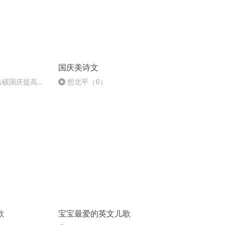
国庆美诗文
成法硕国庆提高班
想北平（6）
歌
宝宝最爱的英文儿歌