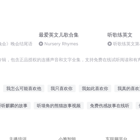
最爱英文儿歌合集
听歌练英文
晚会》晚会结尾语
Nursery Rhymes
听歌练英文第41
Away
专辑，包含正品授权的连播声音和文字全集，支持免费在线试听阅读和有声
我怎么可能喜欢他
我只喜欢你
我如此喜欢你
我真的喜欢
喜欢你
你喜欢我吗
可是我只喜欢你
我不喜欢这世界我只喜欢
哥听麒麟的故事
听墙角的熊猫故事视频
免费伤感故事在线听
上大神真喜欢
喜欢你我也是
我和我喜欢的你
你是欢喜喜欢是
欢听故事的英文
爆笑骷髅故事在线听
纸片上的字听故事
听心
童故事怎么听
华哥带你听故事
主播培训
小雅智能
车联网平台