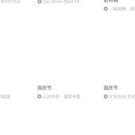
歌特辑
4年9月10日
Zac Efron-Start Of
Something New
《祖国啊，我
婉
国庆节
国庆节
的祖国
山河共庆，盛世长歌
文化自信 文