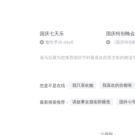
国庆七天乐
国庆特别晚会
魔性早功 day6
《国庆特别
喜马拉雅为您推荐国庆节时最喜欢的英文歌的精选
我只喜欢她
我喜欢的你都有
您是不是在找：
我真的不会喜欢你
那时的我
讲故事女朋友听睡觉
国外小
最新搜索推荐：
影帝老公我才不会喜欢你
恋
听故事的达芬奇作文
没人喜
无敌爆笑故事在线听
小兔儿
云剪辑