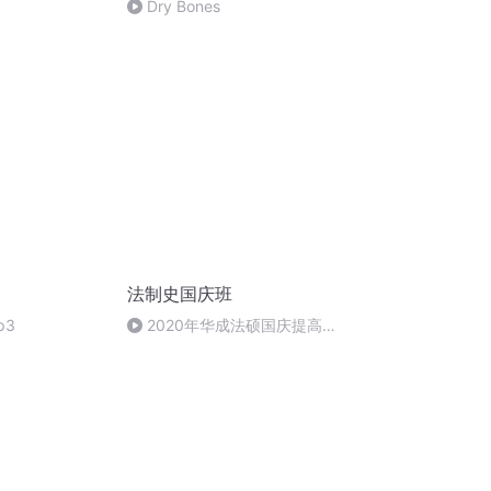
Dry Bones
法制史国庆班
p3
2020年华成法硕国庆提高班
法制史马志冰 (12)