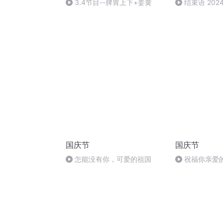
3.4节目--脾胃上下+姜黄
结束语 202
国庆节
国庆节
怎能没有你，可爱的祖国
祝福你亲爱