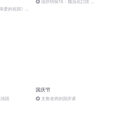
国庆特辑16：魏迅化口技 二
胡 东方红+一般唱法和原生态
亲爱的祖国》温
国庆节
化强国
支教老师的国庆课