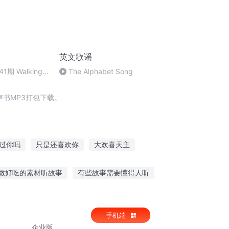
英文歌谣
期 Walking
The Alphabet Song
书MP3打包下载。
过你吗
只是还喜欢你
大欢喜天主
你
真心喜欢你哦
做好吃的素材听故事
有些故事需要懂得人听
你
我真的好喜欢你
灵故事的书籍推荐
多听鬼故事胆子大
手机端
企业版