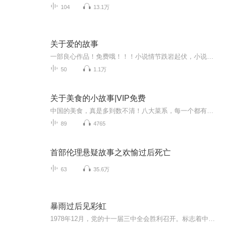
104
13.1万
关于爱的故事
一部良心作品！免费哦！！！小说情节跌岩起伏，小说角色活灵活现，紧扣事件脉搏，高品质音频！！绝对震撼您的心灵。欢迎您的关注和订阅。。如果喜欢请给作品点赞，点赞，点赞，点赞啊！更希望您将喜欢的节目分享给小伙伴一起来享受！！所有专辑免费，免费，免费！重要的事情说三遍！说三遍！说三遍！说三遍！请做个优雅的动作，，小手点击分享出去吧！小手点击分享出去吧！小手点击分享出去吧！小手点击分享出去吧！小手点击分享出去吧！
50
1.1万
关于美食的小故事|VIP免费
中国的美食，真是多到数不清！八大菜系，每一个都有自己独特的风味和一些让人听了心里暖暖的故事。比如说，鲁菜里的宫廷菜，川菜的火辣辣，粤菜的小巧精致，还有苏菜的清淡爽口。每尝一口，都好似能感受到那些古老的传说和饮食文化。甚至那些街头巷尾里的...
89
4765
首部伦理悬疑故事之欢愉过后死亡
63
35.6万
暴雨过后见彩虹
1978年12月，党的十一届三中全会胜利召开。标志着中国进入新时代。唐为民正是在新时代开始的时候被平反出狱，重回社会。时隔不久，命运使他登上一所大学党委书记的高位。这所大学是个被国家教委亮了黄牌儿的烂摊子。面对困难，唐为民迎着风浪前行。凭着自...