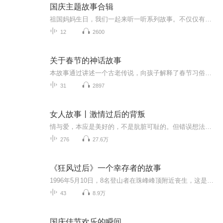
国庆主题故事合辑
祖国妈妈生日，我们一起来听一听系列故事。不仅仅有《我的祖国》，还有红军故事，也有关于战争的故事，让大家体会到和平年代的不易。
12
2600
关于春节的神话故事
本故事通过讲述一个古老传说，向孩子解释了春节习俗（如贴春联、放鞭炮）背后的集体智慧与勇气，引导他们理解传统文化中蕴含的逻辑与团结的力量。它将“年”兽塑造成一个需要智取和集体面对的挑战，而非一个令人恐惧的怪物。
31
2897
女人故事丨激情过后的背叛
情与爱，本应是美好的，不是肮脏可耻的。但错误想法之下的男女，往往会迷失方向，甚至堕落深渊。触不到的道德批判，看得见的欲望重叠，良知在欲望间徘徊、纠缠。听他人的真实故事，感受成人世界的美好，避免沉沦。每天一个真实的睡前故事，带你进入梦乡~~...
276
27.6万
《狂风过后》一个幸存者的故事
1996年5月10日，8名登山者在珠峰峰顶附近丧生，这是人类攀登珠峰史上的最大山难。路·卡塞克斯目睹了事件全过程，他在《狂风过后》首次向我们讲述了这起山难背后很多不为人知的故事，例如登山者们为什么会在狂风袭来时措手不及。我们也能从书名《狂风过后》中捕捉到彼时发生在卡塞克斯身上的故事。在危急关头，是爱情挽救了他的生命。 1996年春天，洛·卡塞克斯加入了由著名登山者罗伯·霍尔组建的珠峰探险队。他意识到自己必须接受来自体力和精神的双重挑战，去和岩石、积雪、冰块、雪崩以及极高海拔做抗争。但他万万没有料到其实他已经站到了“人间地狱”的门口。出发六周后，他们迎来了一个更大的挑战：时间不够用了。经过讨论，他们决定继续攀登，因为他们觉得这可能是这辈子唯一能登上峰顶的机会。结果有的人挑战成功，有的人却付出了生命。这是珠峰攀登史上最大的一起悲剧。 事后，洛写下了这起事故的全过程，但16年后这本书才开始出版发行。他在书中讲了两个故事。一个是悲剧本身，他解析了事故发生的原因、经过和结果。众所周知，每个讲故事的人都或多或少会加入一些主观色彩，他讲的故事和其他幸存者说的故事有很大出入，真实性有待考证。另一个是关于他返家的故事。这是个令人动容的爱情故事，它告诉我们当面临抉择时，应该去哪里寻找内心力量。他在书中提到了妻子桑迪在事后对他的爱与支持，还提到了他在狂风过后听到的声音——内心的声音。《狂风过后》引起了读者极大的反响，获奖无数。
43
8.9万
国庆佳节欢乐的瞬间