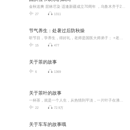
金秋送爽 层林尽染 适逢新疆成立70周年 ，乌鲁木齐于2025年9月23日迎来党中央和习大大带领的慰问团。新疆各族群众欢欣鼓舞，热烈欢迎。
27
1311
节气养生：处暑过后防秋燥
听节目，学养生，得好礼，老师是国医大师弟子； +老师，就送你《日常养生160道中医食疗方》；老师擅长用中医食疗法+营养学调理亚健康； 粉丝有问题，可私信或加老师免费咨询； 老师联系方式：看本专辑创作团队。
15
477
关于茶的故事
6
1369
关于茶叶的故事
一杯茶，就是一个人生，从热情到平淡，一片叶子在沸水中涅槃，释放出淡淡的清香和醇厚味道……
22
72.9万
关于车车的故事哦