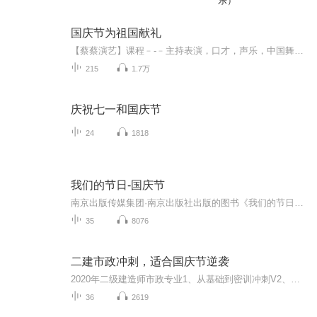
乐）
国庆节为祖国献礼
【蔡蔡演艺】课程﹣-﹣主持表演，口才，声乐，中国舞，民族舞。独特的小舞台，专业的录音棚，每一位同学都能成为优秀的小明星。独特的教学模式，轻松上课，快乐学习！知名主持人，舞蹈家，高级教师任职授课！江南总校：河沟街42号三楼 18545856430江北分校...
215
1.7万
庆祝七一和国庆节
24
1818
我们的节日-国庆节
南京出版传媒集团·南京出版社出版的图书《我们的节日》通过对中国节日文化和节日意义进行深度的挖掘，面向青少年群体构建独具特色的栏目内容，以此丰富春节、元宵节、清明节、端午节、七夕节、中秋节、重阳节等传统节日；六一节、教师节、国庆节等新兴节日的文化内涵和表现形式。促进青少年形成新的节日习俗，提升节日仪式感、认同感。音频作品由金陵朗读者联盟志愿者朗诵，南京音像出版社、金陵图书馆联合制作。
35
8076
二建市政冲刺，适合国庆节逆袭
2020年二级建造师市政专业1、从基础到密训冲刺V2、从精华课程到超压密押V3、0基础同步更新v4、持续更新到2020年考试V5、只要你跟着学让你一次稳拿证V6、渠道超压压题，超压三页纸等独家绝密压题!
36
2619