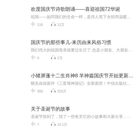
欢度国庆节诗歌朗诵——喜迎祖国72华诞
祖国——如同我们的生命一样，是诗人笔下永恒而温暖的主题。在祖国72周年华诞来临之际，特创建这个诗歌朗诵专辑，诵读经典爱国篇章，和大家一起歌颂祖国，向国庆的献礼！祝愿伟大的祖国繁荣富强，祝愿大家国庆节快乐，度过平安快乐的黄金周假期！
116
11万
国庆节的那些事儿-来历由来风俗习惯
我们伟大的祖国母亲就要过生日了,也是小朋友、大朋友们最喜欢的“国庆小长假”或说“黄金周”还有说”国庆7天乐”的，说法真是不一而足。那么“国庆节”是怎么来的？自古以来国庆节怎么庆贺？新中国国庆节的来历，以及新中国国庆节的庆贺方式又有哪些呢？ ...
6
2万
小猪屏蓬十二生肖神8 羊神篇国庆节开始更新啦！
晓东叔叔新作《三星堆神游记》全新面世！中信出版社出版！京东当当淘宝均有售！点蓝色字收听——《小猪屏蓬爆笑日记2024》《小猪屏蓬爆笑日记2》《小猪屏蓬爆笑日记1》让你笑得喘不上气！《我进故宫当富翁——小猪屏蓬故宫财商笔记》教你成为大富翁！《小...
550
315万
关于圣诞节的故事
圣诞节快到了，找了一些有关它的小故事和大家分享，故事纯属娱乐，音乐是精挑细选的喔。封面来源：http://www.paixin.com/photocopyright/126171842
7
15.1万