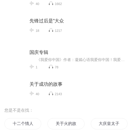
40
1662
先锋过后是“大众
18
1217
国庆专辑
《我爱你中国》作者：凝嫣心语我爱你中国！我爱你春天蓬勃的秧苗；我爱你秋日金黄的硕果。我爱你中国！我爱你青松气质，我爱你红梅品格！我爱你家乡的甜蔗好像乳汁滋润着我的心窝。我爱你中国，我要把最美的歌儿献给你，我的母亲我的祖国。我爱你中国，我爱...
1
78
关于成功的故事
40
2143
您是不是在找：
十二个情人节
关于火的故事
大庆皇太子