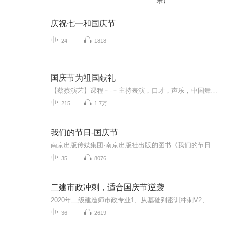
乐）
庆祝七一和国庆节
24
1818
国庆节为祖国献礼
【蔡蔡演艺】课程﹣-﹣主持表演，口才，声乐，中国舞，民族舞。独特的小舞台，专业的录音棚，每一位同学都能成为优秀的小明星。独特的教学模式，轻松上课，快乐学习！知名主持人，舞蹈家，高级教师任职授课！江南总校：河沟街42号三楼 18545856430江北分校...
215
1.7万
我们的节日-国庆节
南京出版传媒集团·南京出版社出版的图书《我们的节日》通过对中国节日文化和节日意义进行深度的挖掘，面向青少年群体构建独具特色的栏目内容，以此丰富春节、元宵节、清明节、端午节、七夕节、中秋节、重阳节等传统节日；六一节、教师节、国庆节等新兴节日的文化内涵和表现形式。促进青少年形成新的节日习俗，提升节日仪式感、认同感。音频作品由金陵朗读者联盟志愿者朗诵，南京音像出版社、金陵图书馆联合制作。
35
8076
二建市政冲刺，适合国庆节逆袭
2020年二级建造师市政专业1、从基础到密训冲刺V2、从精华课程到超压密押V3、0基础同步更新v4、持续更新到2020年考试V5、只要你跟着学让你一次稳拿证V6、渠道超压压题，超压三页纸等独家绝密压题!
36
2619