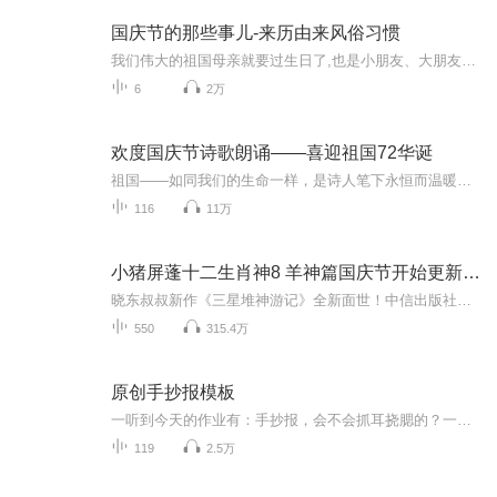
国庆节的那些事儿-来历由来风俗习惯
我们伟大的祖国母亲就要过生日了,也是小朋友、大朋友们最喜欢的“国庆小长假”或说“黄金周”还有说”国庆7天乐”的，说法真是不一而足。那么“国庆节”是怎么来的？自古以来国庆节怎么庆贺？新中国国庆节的来历，以及新中国国庆节的庆贺方式又有哪些呢？ ...
6
2万
欢度国庆节诗歌朗诵——喜迎祖国72华诞
祖国——如同我们的生命一样，是诗人笔下永恒而温暖的主题。在祖国72周年华诞来临之际，特创建这个诗歌朗诵专辑，诵读经典爱国篇章，和大家一起歌颂祖国，向国庆的献礼！祝愿伟大的祖国繁荣富强，祝愿大家国庆节快乐，度过平安快乐的黄金周假期！
116
11万
小猪屏蓬十二生肖神8 羊神篇国庆节开始更新啦！
晓东叔叔新作《三星堆神游记》全新面世！中信出版社出版！京东当当淘宝均有售！点蓝色字收听——《小猪屏蓬爆笑日记2024》《小猪屏蓬爆笑日记2》《小猪屏蓬爆笑日记1》让你笑得喘不上气！《我进故宫当富翁——小猪屏蓬故宫财商笔记》教你成为大富翁！《小...
550
315.4万
原创手抄报模板
一听到今天的作业有：手抄报，会不会抓耳挠腮的？一起来看看，总有您需要的模板在这里。
119
2.5万