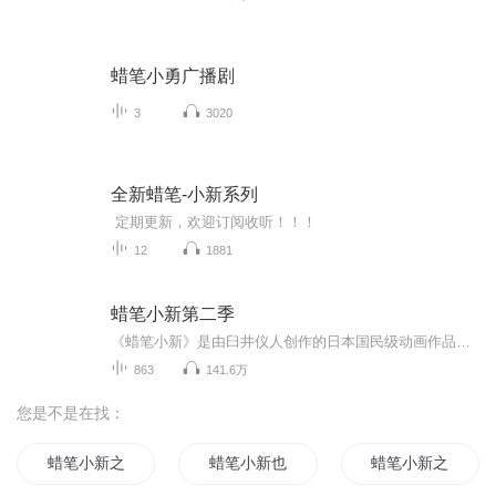
蜡笔小勇广播剧
3
3020
全新蜡笔-小新系列
定期更新，欢迎订阅收听！！！
12
1881
蜡笔小新第二季
《蜡笔小新》是由臼井仪人创作的日本国民级动画作品。故事围绕5岁的“问题儿童”野原新之助展开。他住在春日部，与父亲广志（上班族）、母亲美冴（家庭主妇）、妹妹小葵以及宠物狗小白组成一个平凡却充满闹剧的家庭。小新以其超乎年龄的早熟、语出惊人、好...
863
141.6万
您是不是在找：
蜡笔小新之悠闲生活
蜡笔小新也要当修仙者
蜡笔小新之体验生