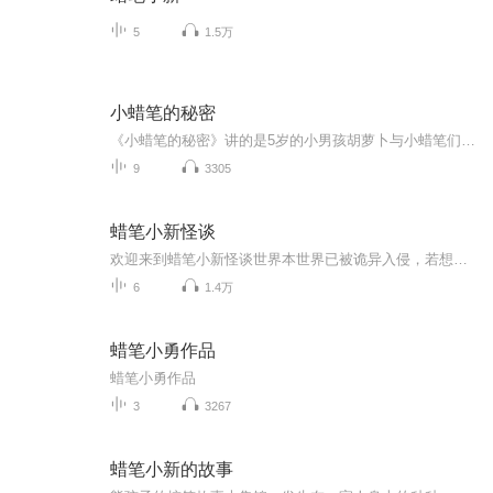
5
1.5万
小蜡笔的秘密
《小蜡笔的秘密》讲的是5岁的小男孩胡萝卜与小蜡笔们之间发生的冒险故事。每个故事短小精湛，入木三分的刻画出胡萝卜与小蜡笔们之间“时而天真、时而顽皮、时而无奈、”的儿童天性，在成长中与小蜡笔们建立了亲密的友谊，并决定联手开启新的旅行。
9
3305
蜡笔小新怪谈
欢迎来到蜡笔小新怪谈世界本世界已被诡异入侵，若想活命，请遵守以下规则：一、不要被任何人发现你的真实身份二、做一个听话的乖小孩三、不要告诉任何人你的名字，否则你将永远无法离开四、请相信世界上不存在鬼，你能看的鬼都是假的五、你可以无条件相信...
6
1.4万
蜡笔小勇作品
蜡笔小勇作品
3
3267
蜡笔小新的故事