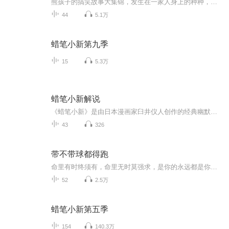
熊孩子的搞笑故事大集锦，发生在一家人身上的种种，用我的声音解读小新的故事，听，雪觅讲故事给你听，用搞笑的语言，营造专属于你的轻松欢快，陪伴你的生活。又在娱乐的同时，理解到更深的人生和教育意义。也许，这正是你在经历的？
44
5.1万
蜡笔小新第九季
15
5.3万
蜡笔小新解说
《蜡笔小新》是由日本漫画家臼井仪人创作的经典幽默漫画及其衍生作品。故事围绕着一个天真烂漫、顽皮捣蛋的五岁男孩——野原新之助（小新）展开。小新与家人、朋友间的趣事和冒险，展现了充满笑声和温馨的日常生活。作品以其独特的画风、滑稽的幽默风格和...
43
326
带不带球都得跑
命里有时终须有，命里无时莫强求，是你的永远都是你的，别人抢也抢不走，不是你的再强求也没有用。
52
2.5万
蜡笔小新第五季
154
140.3万