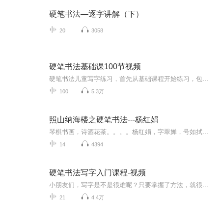
硬笔书法—逐字讲解（下）
20
3058
硬笔书法基础课100节视频
硬笔书法儿童写字练习，首先从基础课程开始练习，包含38个笔画+9种字体结构的详解，还有100个例字的书写，都是视频哦！
100
5.3万
照山纳海楼之硬笔书法---杨红娟
琴棋书画，诗酒花茶。。。。杨红娟，字翠婵，号如拭庵照山居士，映山堂璑璚子。幼承家学，醉心书画，兼修诗文金石，后结业于天津美院，并被多家文媒评为"最具潜力的书画新秀"。 现为觉斯社社员，照山纳海楼签约艺术家，田安然艺术工作室研究员，河北省书协榜书协会委员，北京國際城市書畫院副秘書長，天津大風堂執行副院長，河北省伏羲书画院理事等等
14
4394
硬笔书法写字入门课程-视频
小朋友们，写字是不是很难呢？只要掌握了方法，就很简单，跟着我们一起练起来吧，让我们一起努力一起加油！ 关注【益笔益画空中课堂】公众号，更多课程等您领哦...
21
4.4万