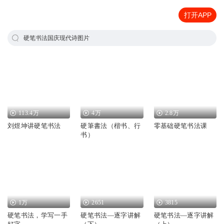
打开APP
硬笔书法国庆现代诗图片
113.4万
4万
2.8万
刘煜坤讲硬笔书法
硬筆書法（楷书、行
零基础硬笔书法课
书）
1万
2651
3815
硬笔书法，学写一手
硬笔书法—逐字讲解
硬笔书法—逐字讲解