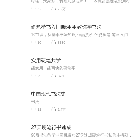
哈喽，大家好，我是凡原老师！ 本教案是硬笔实用行书，也就是我们平时常用的书写体、连笔字，共30课，每天练只需30天，如果不想练的太紧迫，可以两天练一课，需要60天。跟着本教案练完后，你将能写一手漂亮好看的行书，并运用到实际书写中。 我们的宗旨是极简练字，拒绝装饰美，全面系统讲解，少走弯路，简单上手，练成一手好字。
32
7.2万
硬笔楷书入门|晓姐姐教你学书法
10节课，从基本书法知识-作品赏析-坐姿执笔-笔画入门-结构布局窍门-学习方法，从0开始，拾级而上。...
10
8539
实用硬笔共学
能实用、能写快的硬笔字
29
3230
中国现代书法史
书法
11
1.4万
27天硬笔行书速成
90后书法教学老司机带您27天速成硬笔行书私信主播获取完整课程