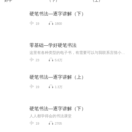
好字
（下）
（上）
硬笔书法—逐字讲解（下）
19
1800
零基础—学好硬笔书法
这里有各种类型的电子书，有需要可以与我联系言情小说 艺术专区 文学专区 文化科学 教育经济 军事政治 航空航天 哲学宗教 理财股票 儿童专区 古典文学 心里学说 连载漫画
23
5.6万
硬笔书法—逐字讲解（上）
19
1.3万
硬笔书法—逐字讲解（下）
人人都学得会的书法课堂
19
2705