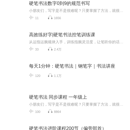
硬笔书法数字0到9的规范书写
小朋友们，写字是不是很难呢？只要掌握了方法，就很简单，让我们从最基础的数字0到9开始练习，练习规范字的书写。关注【益笔益画空中课堂】公众号，更多课程等您领哦！
11
1656
高效练好字|硬笔书法控笔训练课
从运指运腕规律入手，训练指腕灵活度，让笔听你的话。掌握控笔运笔方法与笔法技巧规律，有效提升你的书写力。四步学习法，书写要点理解更轻松，提升练字成就感，让你爱上写字。学会分析笔画的方法，以后自己练字更高效。...
33
2.4万
每天1分钟：硬笔书法｜钢笔字｜书法讲座
120
1.1万
硬笔书法 同步课程 一年级上
小朋友们，写字是不是很难呢？只要掌握了方法，就很简单，跟着老师一起，动起手来练习吧！关注【益笔益画空中课堂】公众号，更多课程等您领哦！
100
8864
硬笔书法进阶课程200节（偏旁部首）