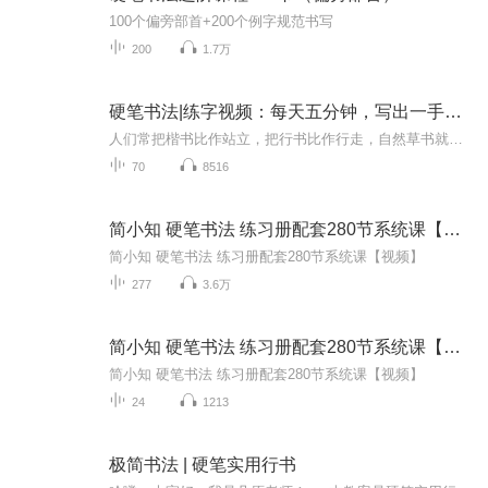
100个偏旁部首+200个例字规范书写
200
1.7万
硬笔书法|练字视频：每天五分钟，写出一手好字
人们常把楷书比作站立，把行书比作行走，自然草书就是跑了，要先学站再学走。这种说法有一定的道理，同时也是着重强调练字要练基本功的问题。硬笔书法的学习 首先要有正确的执笔运笔姿势，执笔轻重的调控，书写坐姿、站姿等要领；其次是要有正确的读帖方法...
70
8516
简小知 硬笔书法 练习册配套280节系统课【视频】
简小知 硬笔书法 练习册配套280节系统课【视频】
277
3.6万
简小知 硬笔书法 练习册配套280节系统课【视频】
简小知 硬笔书法 练习册配套280节系统课【视频】
24
1213
极简书法 | 硬笔实用行书