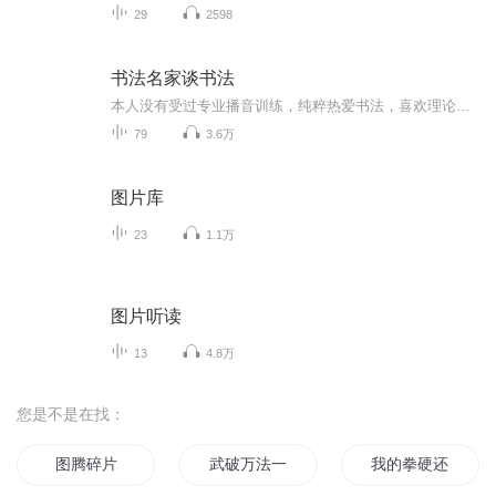
29
2598
书法名家谈书法
本人没有受过专业播音训练，纯粹热爱书法，喜欢理论，觉得一些书家的书论很有道理，能对学习书法起到很大帮助，非常值得好好读一读，独乐乐不如众乐乐，所以才觉得做这样一个专辑。喜欢的话就听听，不喜欢请绕道哦⊙∀⊙！哈哈
79
3.6万
图片库
23
1.1万
图片听读
13
4.8万
您是不是在找：
图腾碎片
武破万法一片天
我的拳硬还是你的