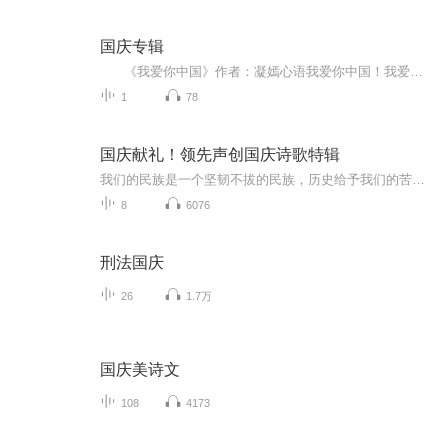
国庆专辑
《我爱你中国》作者：凝嫣心语我爱你中国！我爱你春天蓬勃的秧苗；我爱你秋日金黄的硕果。我爱你中国！我爱你青松气质，我爱你红梅品格！我爱你家乡的甜蔗好像乳汁滋润着我的心窝。我爱你中国，我要把最美的歌儿献给你，我的母亲我的祖国。我爱你中国，我爱...
1
78
国庆献礼！领先声创国庆诗歌特辑
我们的民族是一个坚韧不拔的民族，历史给予我们的苦难都变成了闪着金光的勋章！我们的国家是一个龙腾虎跃的国家，那条巨龙正以不可阻挡之势崛起于神奇的东方！------------------------------------------------值此祖国70周年华诞之际，领先声创以诗歌向祖国献礼！用我们的声音、用我们的热血、用我们的灵魂诵读经典爱国篇章，歌颂我们的祖国！永远繁荣富强！
8
6076
刑法国庆
26
1.7万
国庆美诗文
108
4173