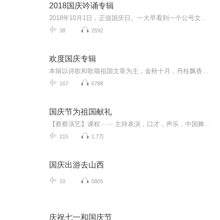
2018国庆吟诵专辑
2018年10月1日，正值国庆日。一大早看到一个公号文章，正是文天祥的《己卯十月一日至燕越五日罹狴犴有感而赋》。当然，彼十一非当今的十一。不过数字的巧合还是让人感触，今天拿来读一读，体味一番历史英杰的民族情怀，恰也当时。 根据诗题来看，这组诗是写于十月一日至十月五日之间，是文天祥被俘之后所作，这些诗作不仅有凛凛正气，更也能看的到他百端交集的复杂情感。另一首于右任先生的《望大陆》，微信公号有称《望乡》，一句“山之上国之殇”荡气回肠，一并兴起拿来读了一读。仓促间多有瑕疵...
38
2592
欢度国庆专辑
本辑以诗歌和歌颂祖国文章为主，金秋十月，丹桂飘香，在这个充满丰收喜悦的季节里，我们满怀激动和自豪，迎来了中华人民共和国76周年华诞。这不仅是一个庄重的纪念日，更是全体中华儿女共同欢庆的盛大的节日，承载着深厚的民族情感和历史意义.
167
6788
国庆节为祖国献礼
【蔡蔡演艺】课程﹣-﹣主持表演，口才，声乐，中国舞，民族舞。独特的小舞台，专业的录音棚，每一位同学都能成为优秀的小明星。独特的教学模式，轻松上课，快乐学习！知名主持人，舞蹈家，高级教师任职授课！江南总校：河沟街42号三楼 18545856430江北分校...
215
1.7万
国庆出游去山西
10
5805
庆祝七一和国庆节