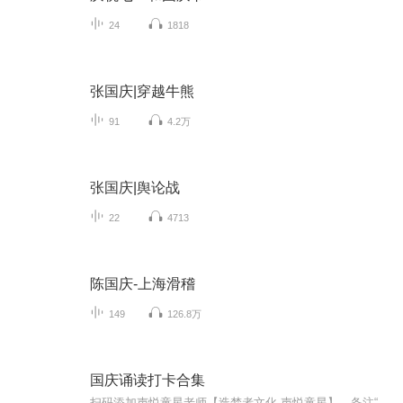
24
1818
张国庆|穿越牛熊
91
4.2万
张国庆|舆论战
22
4713
陈国庆-上海滑稽
149
126.8万
国庆诵读打卡合集
扫码添加声悦童星老师【造梦者文化-声悦童星】，备注“诵读打卡”报名，已添加好友的，直接发送“诵读打卡”报名，报名成功后进入社群。