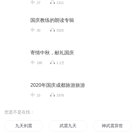
27
1311
国庆教练的朗读专辑
30
3325
寄情中秋，献礼国庆
195
1.1万
2020年国庆成都旅游旅游
15
1978
您是不是在找：
九天剑震
武震九天
神武震异世