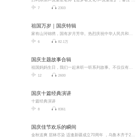
7
2303
祖国万岁｜国庆特辑
家有山河锦绣，国有岁月芳华。热烈庆祝中华人民共和国成立73周年！
6
82.1万
国庆主题故事合辑
祖国妈妈生日，我们一起来听一听系列故事。不仅仅有《我的祖国》，还有红军故事，也有关于战争的故事，让大家体会到和平年代的不易。
12
2600
国庆十篇经典演讲
十篇经典演讲
8
8361
国庆佳节欢乐的瞬间
金秋送爽 层林尽染 适逢新疆成立70周年 ，乌鲁木齐于2025年9月23日迎来党中央和习大大带领的慰问团。新疆各族群众欢欣鼓舞，热烈欢迎。