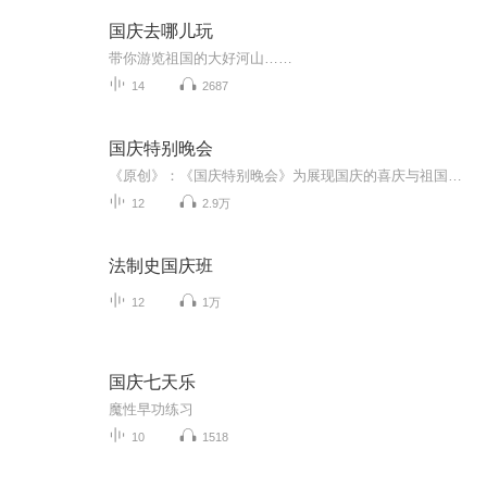
国庆去哪儿玩
带你游览祖国的大好河山……
14
2687
国庆特别晚会
《原创》：《国庆特别晚会》为展现国庆的喜庆与祖国的深情我将以具体的场景切入从清晨升旗的庄严到街头巷尾的欢庆到历史与当下的交融，用优美的笔触传递对祖国的热爱与自豪！用诗歌和情感美文形式，歌颂祖国的繁荣富强，祝人民幸福安康！
12
2.9万
法制史国庆班
12
1万
国庆七天乐
魔性早功练习
10
1518