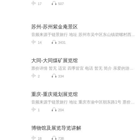
17
507
苏州-苏州紫金庵景区
音频来源于链景旅行 地址 苏州市吴中区东山镇碧螺村西坞紫金庵内 票价描述 70岁以上老人凭证5折优惠，60岁以上老人7折优惠，1.2米以下儿童免费。导游费10元。 开放时间 8:00-17:00 乘车信息 在苏州市区乘502路、62路公交车到东山站下车即可，然后在东山乘...
14
3431
大同-大同煤矿展览馆
票价详情 暂无 适宜 四季皆宜 电话 暂无 简介 亲爱的游客朋友您好，今天带您来到的是大同煤矿展览馆。大同煤矿展览馆，也叫作万人坑，位于大同市。因其拥有两个容纳日寇侵华期间被害矿工尸骸的山洞而得名。自1962年建馆以来，先后接待上百万中外凭吊者，成...
2
334
重庆-重庆规划展览馆
音频来源于链景旅行 地址 重庆市渝中区朝东路1号 票价描述 20元/人次 开放时间 周二-每日：9:30-17:30（16:30停止售票） 乘车信息 朝天门站: 114路、120路、141路、151路、215路、224路、262路、265路、268路、349路、372路、382路、418路、461路、466路、...
1
204
博物馆及展览导览讲解
18
738