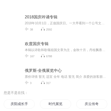
2018国庆吟诵专辑
2018年10月1日，正值国庆日。一大早看到一个公号文章，正是文天祥的《己卯十月一日至燕越五日罹狴犴有感而赋》。当然，彼十一非当今的十一。不过数字的巧合还是让人感触，今天拿来读一读，体味一番历史英杰的民族情怀，恰也当时。 根据诗题来看，这组诗是写于十月一日至十月五日之间，是文天祥被俘之后所作，这些诗作不仅有凛凛正气，更也能看的到他百端交集的复杂情感。另一首于右任先生的《望大陆》，微信公号有称《望乡》，一句“山之上国之殇”荡气回肠，一并兴起拿来读了一读。仓促间多有瑕疵...
38
2592
欢度国庆专辑
本辑以诗歌和歌颂祖国文章为主，金秋十月，丹桂飘香，在这个充满丰收喜悦的季节里，我们满怀激动和自豪，迎来了中华人民共和国76周年华诞。这不仅是一个庄重的纪念日，更是全体中华儿女共同欢庆的盛大的节日，承载着深厚的民族情感和历史意义.
167
6788
俄罗斯-全俄展览中心
票价详情 暂无 适宜 全年 电话 暂无 简介 亲爱的游客朋友您好，欢迎您来到莫斯科全俄展览中心。全俄展览中心1939年建成开幕，前身是苏联国民经济成果展览馆，基地面积238.6公顷，有68个展馆，其中实际用做展览场地的大约十几个。全俄展览中心是莫斯科也是...
3
317
您是不是在找：
庆阳成长手札
时代展览
庆云传奇