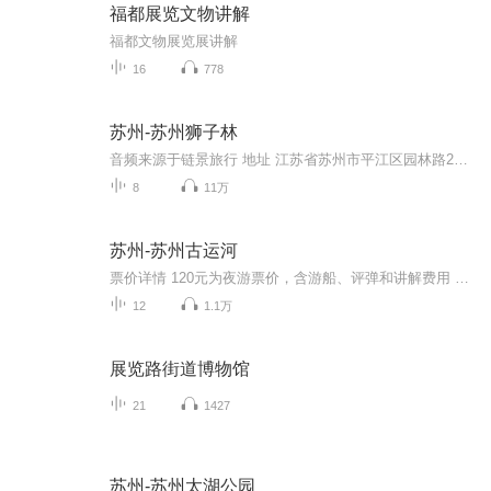
福都展览文物讲解
福都文物展览展讲解
16
778
苏州-苏州狮子林
音频来源于链景旅行 地址 江苏省苏州市平江区园林路23号 票价描述 旺季门票：40元/人次(4月、5月、7月、8月、9月、10月)淡季票价：30元/人次(1月、2月、3月、6月、11月、12月) 开放时间 03月1日-10月15日9:30-16:30，10月16日-次年2月底10:30-16:00 乘车信...
8
11万
苏州-苏州古运河
票价详情 120元为夜游票价，含游船、评弹和讲解费用 适宜 四季皆宜 电话 暂无 简介 您好，很高兴认识您，我们现在要游览的是苏州古运河，它就像一条玉带环绕着美丽的苏州古城。苏州古运河，位于长江下游的太湖流域，它是京杭大运河的组成部分。我们沿着苏...
12
1.1万
展览路街道博物馆
21
1427
苏州-苏州太湖公园