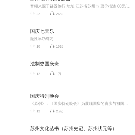
音频来源于链景旅行 地址 江苏省苏州市 票价描述 60元/人 开放时间 9:00-16:30 乘车信息 暂无
22
2682
国庆七天乐
魔性早功练习
10
1518
法制史国庆班
12
1万
国庆特别晚会
《原创》：《国庆特别晚会》为展现国庆的喜庆与祖国的深情我将以具体的场景切入从清晨升旗的庄严到街头巷尾的欢庆到历史与当下的交融，用优美的笔触传递对祖国的热爱与自豪！用诗歌和情感美文形式，歌颂祖国的繁荣富强，祝人民幸福安康！
12
2.9万
苏州文化丛书（苏州史记、苏州状元等）