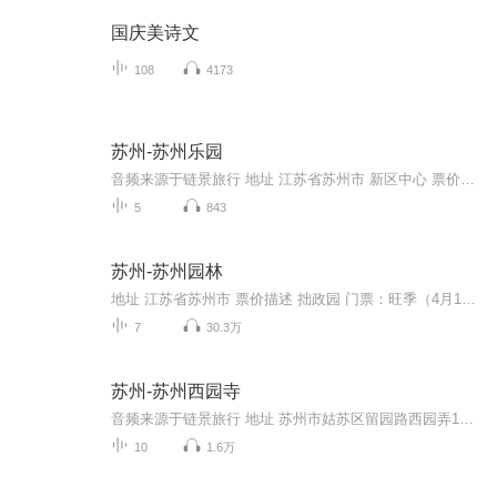
国庆美诗文
108
4173
苏州-苏州乐园
音频来源于链景旅行 地址 江苏省苏州市 新区中心 票价描述 160 开放时间 9:00-5:00 乘车信息 交通信息：公交：欢乐世界公交车停靠站“客运西站”：302路 313路 324路 333路 42路 51路 300路“福记好世界”：2路 303路 304路 38路 游3 51路 68路 69路 89路...
5
843
苏州-苏州园林
地址 江苏省苏州市 票价描述 拙政园 门票：旺季（4月16日—10月30日）90元；淡季（10月31日—4月15日）70元。 开放时间：7：30－17：30 狮子林 门票：旺季（每年4月16日-10月30日）30元；淡季20元。70岁以上老人凭证免费，1.2以下儿童免费。 开放时间：09:...
7
30.3万
苏州-苏州西园寺
音频来源于链景旅行 地址 苏州市姑苏区留园路西园弄18号 票价描述 暂无 开放时间 夏天7:30-17:00，冬天8:00-17:00 乘车信息 暂无
10
1.6万