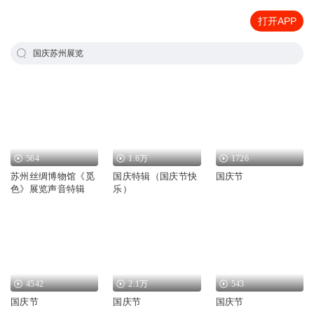
打开APP
国庆苏州展览
564
1.6万
1726
苏州丝绸博物馆《觅
国庆特辑（国庆节快
国庆节
色》展览声音特辑
乐）
4542
2.1万
543
国庆节
国庆节
国庆节