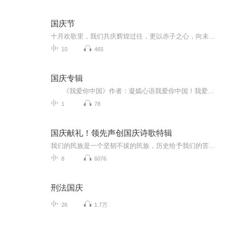
国庆节
十月欢歌里，我们共庆辉煌过往，更以赤子之心，向未来书写滚烫的誓言——这盛世，值得我们以热爱相拥。
10
465
国庆专辑
《我爱你中国》作者：凝嫣心语我爱你中国！我爱你春天蓬勃的秧苗；我爱你秋日金黄的硕果。我爱你中国！我爱你青松气质，我爱你红梅品格！我爱你家乡的甜蔗好像乳汁滋润着我的心窝。我爱你中国，我要把最美的歌儿献给你，我的母亲我的祖国。我爱你中国，我爱...
1
78
国庆献礼！领先声创国庆诗歌特辑
我们的民族是一个坚韧不拔的民族，历史给予我们的苦难都变成了闪着金光的勋章！我们的国家是一个龙腾虎跃的国家，那条巨龙正以不可阻挡之势崛起于神奇的东方！------------------------------------------------值此祖国70周年华诞之际，领先声创以诗歌向祖国献礼！用我们的声音、用我们的热血、用我们的灵魂诵读经典爱国篇章，歌颂我们的祖国！永远繁荣富强！
8
6076
刑法国庆
26
1.7万