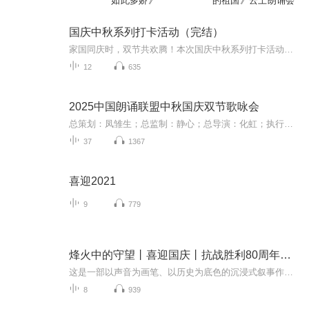
如此多娇》
的祖国》云上朗诵会
国庆中秋系列打卡活动（完结）
家国同庆时，双节共欢腾！本次国庆中秋系列打卡活动，邀你每日解锁多元演播精彩：以诗歌为笔，歌颂祖国山河壮阔与时代华章；清晨用温暖早安问候开启元气一天，深夜以温柔晚安声语卸下疲惫；更有风趣幽默的单口相声逗趣生活，经典耐品的评书细说古今故事。...
12
635
2025中国朗诵联盟中秋国庆双节歌咏会
总策划：凤雏生；总监制：静心；总导演：化虹；执行总监：莺子；执行导演：橙夏；主持人：静心、化虹、橙夏
37
1367
喜迎2021
9
779
烽火中的守望丨喜迎国庆丨抗战胜利80周年丨广播剧
这是一部以声音为画笔、以历史为底色的沉浸式叙事作品，串联起1937年末南京城破后的烽火岁月与2025 年抗战胜利80周年的和平荣光，通过普通人的命运交织，复刻出中华民族在苦难中坚守、在抗争中前行的精神图谱。
8
939