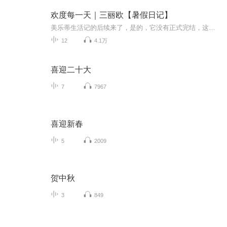
欢度每一天｜三丽欧【暑假日记】
美乐蒂生活记的后续来了，是的，它没有正式完结，这个后续讲的是：美乐蒂他们在暑假里的真实事件，虽然人物是虚拟的，但故事的真永远第一！希望大家在假期看到更好的我们！
12
4.1万
喜迎二十大
7
7967
喜迎新春
5
2009
贺中秋
3
849