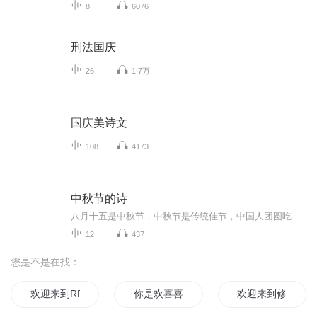
8
6076
刑法国庆
26
1.7万
国庆美诗文
108
4173
中秋节的诗
八月十五是中秋节，中秋节是传统佳节，中国人团圆吃月饼的日子，这个节日自古就有，所以留下了不少关于中秋节的诗
12
437
您是不是在找：
欢迎来到RPG世界
你是欢喜喜欢是你
欢迎来到修仙学院