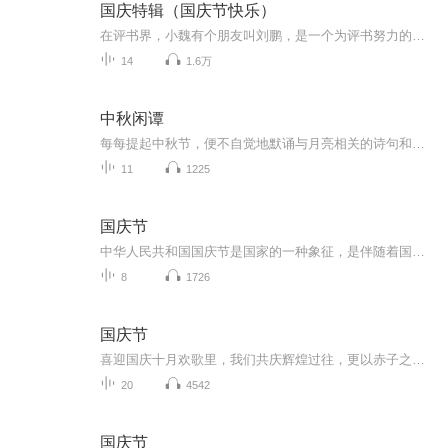
国庆特辑（国庆节快乐）
在评书界，小魏有个朋友叫刘鹏，是一个为评书努力的小伙子。在2021年国庆期间，他想弄个特辑，便烦劳我给他录个爱国题材的评书小段儿。这种事情，不是特殊情况，小魏一般不会拒绝，也就给其录了一个《鲁迅踢鬼》，等他传完，我再传到我的专辑里。另外，小...
14
1.6万
中秋闲谭
每每提起中秋节，便不自觉地默诵与月亮相关的诗句和故事来，因为中秋节里还有一个与月亮相关的美丽的传说呢！ 美丽的嫦娥姑娘和可爱的小玉兔就在月亮的广寒宫里住着，特别是在中秋节这天晚上，当一轮满月悄悄的挂在天边时，在广寒宫里、美丽的嫦娥姑娘抱着可爱的小玉兔就开活动起来，当我们与家人一起围聚在丰盛的晚餐桌旁、吃着丰盛的水果和共享月饼美食、不经意间抬头仰望天上的满月时，有眼亮的小朋友就会大叫起来：”哦，天哪，我看到月亮里面的嫦娥姐姐了，她还抱着个可爱的小兔兔和大家打招呼呢“！..… 中秋的传说和故事、闲谭古今梦落花，一起嗨聊吧...
11
1225
国庆节
中华人民共和国国庆节是国家的一种象征，是伴随着国家的出现而出现的。让我们用诗歌朗诵歌颂祖国的繁荣富强，国泰民安。
8
1726
国庆节
喜迎国庆十月欢歌里，我们共庆辉煌过往，更以赤子之心，向未来书写滚烫的誓言——这盛世，值得我们以热爱相拥。
20
4542
国庆节