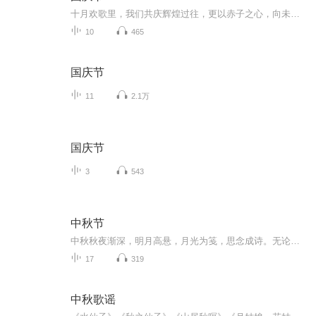
十月欢歌里，我们共庆辉煌过往，更以赤子之心，向未来书写滚烫的誓言——这盛世，值得我们以热爱相拥。
10
465
国庆节
11
2.1万
国庆节
3
543
中秋节
中秋秋夜渐深，明月高悬，月光为笺，思念成诗。无论天涯咫尺，此刻共沐清辉，团圆与守望，都化作心底最暖的灯火。
17
319
中秋歌谣