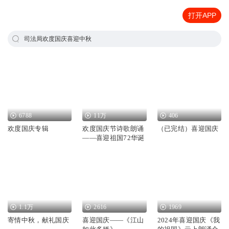
打开APP
司法局欢度国庆喜迎中秋
6788
11万
406
欢度国庆专辑
欢度国庆节诗歌朗诵
（已完结）喜迎国庆
——喜迎祖国72华诞
1.1万
2616
1969
寄情中秋，献礼国庆
喜迎国庆——《江山
2024年喜迎国庆《我