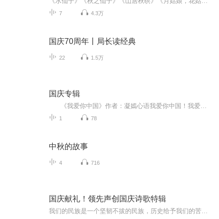
《水仙子》《秋之仙子》《山居秋暝》《月姑娘，花姑娘》《月儿圆圆》《秋风吹吹》
7
4.3万
国庆70周年丨局长读经典
22
1.5万
国庆专辑
《我爱你中国》作者：凝嫣心语我爱你中国！我爱你春天蓬勃的秧苗；我爱你秋日金黄的硕果。我爱你中国！我爱你青松气质，我爱你红梅品格！我爱你家乡的甜蔗好像乳汁滋润着我的心窝。我爱你中国，我要把最美的歌儿献给你，我的母亲我的祖国。我爱你中国，我爱...
1
78
中秋的故事
4
716
国庆献礼！领先声创国庆诗歌特辑
我们的民族是一个坚韧不拔的民族，历史给予我们的苦难都变成了闪着金光的勋章！我们的国家是一个龙腾虎跃的国家，那条巨龙正以不可阻挡之势崛起于神奇的东方！------------------------------------------------值此祖国70周年华诞之际，领先声创以诗歌向祖国献礼！用我们的声音、用我们的热血、用我们的灵魂诵读经典爱国篇章，歌颂我们的祖国！永远繁荣富强！