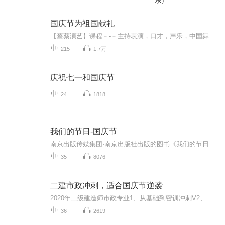
乐）
国庆节为祖国献礼
【蔡蔡演艺】课程﹣-﹣主持表演，口才，声乐，中国舞，民族舞。独特的小舞台，专业的录音棚，每一位同学都能成为优秀的小明星。独特的教学模式，轻松上课，快乐学习！知名主持人，舞蹈家，高级教师任职授课！江南总校：河沟街42号三楼 18545856430江北分校...
215
1.7万
庆祝七一和国庆节
24
1818
我们的节日-国庆节
南京出版传媒集团·南京出版社出版的图书《我们的节日》通过对中国节日文化和节日意义进行深度的挖掘，面向青少年群体构建独具特色的栏目内容，以此丰富春节、元宵节、清明节、端午节、七夕节、中秋节、重阳节等传统节日；六一节、教师节、国庆节等新兴节日的文化内涵和表现形式。促进青少年形成新的节日习俗，提升节日仪式感、认同感。音频作品由金陵朗读者联盟志愿者朗诵，南京音像出版社、金陵图书馆联合制作。
35
8076
二建市政冲刺，适合国庆节逆袭
2020年二级建造师市政专业1、从基础到密训冲刺V2、从精华课程到超压密押V3、0基础同步更新v4、持续更新到2020年考试V5、只要你跟着学让你一次稳拿证V6、渠道超压压题，超压三页纸等独家绝密压题!
36
2619