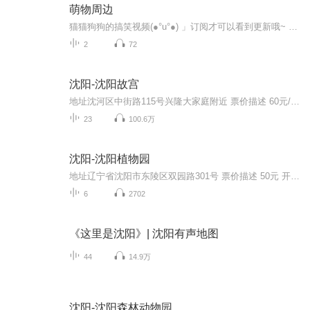
萌物周边
猫猫狗狗的搞笑视频(●°u°●)​ 」订阅才可以看到更新哦~ 求订阅
2
72
沈阳-沈阳故宫
地址沈河区中街路115号兴隆大家庭附近 票价描述 60元/人优惠：1.3米以下儿童半票、革命残疾军人免票、老人持高龄老年证半票、离休证免票。 开放时间 08:30~17:00 乘车信息 在沈阳市区乘坐228、209、215、213、环路公交车均可到达。 内部：在沈阳故宫内可...
23
100.6万
沈阳-沈阳植物园
地址辽宁省沈阳市东陵区双园路301号 票价描述 50元 开放时间 8：00-17：00 乘车信息 交通： 1.可从沈阳北站乘坐火车前往，沈阳北站候车室门口即可买票 2.乘168、234、330路公车可到 3.可在沈阳北站乘坐雷锋号直达世博园南门 音频来源于链景旅行
6
2702
《这里是沈阳》| 沈阳有声地图
44
14.9万
沈阳-沈阳森林动物园