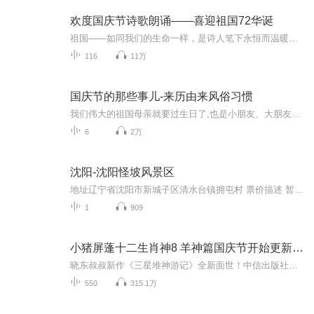
欢度国庆节诗歌朗诵——喜迎祖国72华诞
祖国——如同我们的生命一样，是诗人笔下永恒而温暖的主题。在祖国72周年华诞来临之际，特创建这个诗歌朗诵专辑，诵读经典爱国篇章，和大家一起歌颂祖国，向国庆的献礼！祝愿伟大的祖国繁荣富强，祝愿大家国庆节快乐，度过平安快乐的黄金周假期！
116
11万
国庆节的那些事儿-来历由来风俗习惯
我们伟大的祖国母亲就要过生日了,也是小朋友、大朋友们最喜欢的“国庆小长假”或说“黄金周”还有说”国庆7天乐”的，说法真是不一而足。那么“国庆节”是怎么来的？自古以来国庆节怎么庆贺？新中国国庆节的来历，以及新中国国庆节的庆贺方式又有哪些呢？ ...
6
2万
沈阳-沈阳怪坡风景区
地址辽宁省沈阳市新城子区清水台镇拥屯村 票价描述 暂无 开放时间 全天 乘车信息 暂无 音频来源于链景旅行
1
909
小猪屏蓬十二生肖神8 羊神篇国庆节开始更新啦！
晓东叔叔新作《三星堆神游记》全新面世！中信出版社出版！京东当当淘宝均有售！点蓝色字收听——《小猪屏蓬爆笑日记2024》《小猪屏蓬爆笑日记2》《小猪屏蓬爆笑日记1》让你笑得喘不上气！《我进故宫当富翁——小猪屏蓬故宫财商笔记》教你成为大富翁！《小...
550
315.1万