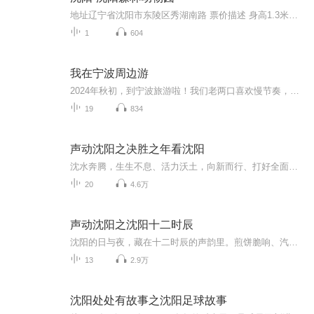
地址辽宁省沈阳市东陵区秀湖南路 票价描述 身高1.3米（含1.3米）以下的儿童（每名儿童至少一名监护人陪同）、70周岁以上的高龄游客免费；全日制本科及以下学历学生、6-18周岁未成年人、60-69周岁老人持本人有效证件门票半价。 开放时间 夏季（4月1日-10月...
1
604
我在宁波周边游
2024年秋初，到宁波旅游啦！我们老两口喜欢慢节奏，那就自由行方式。我们到了宁波、普陀山、溪口和绍兴，了解了这几个地方深厚的地区文化底蕴；尤其是绍兴，历史和近代都有名人的印记。我喜欢在旅游中丰富自己的文化知识，每一个景点的内容都带给我思维的...
19
834
声动沈阳之决胜之年看沈阳
沈水奔腾，生生不息、活力沃土，向新而行、打好全面振兴三年行动、决胜之年决胜之战，沈阳重任在肩，我们上下齐心 共同书写新时代东北振兴第一篇章。欢迎收听由沈阳市委网信办指导，喜马拉雅沈阳运营中心制作 声动沈阳之《决胜之年看沈阳》
20
4.6万
声动沈阳之沈阳十二时辰
沈阳的日与夜，藏在十二时辰的声韵里。煎饼脆响、汽笛长鸣、水榭轻吟……十二处真实声场，一段段烟火与文脉，在耳边铺成可行走的沈阳。跟随本地声音切片，用耳朵丈量城市体温，在一日十二回里，收藏盛京的呼吸。欢迎收听由沈阳市委网信办带来的声动沈阳之...
13
2.9万
沈阳处处有故事之沈阳足球故事