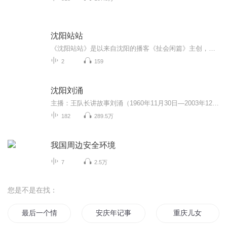
沈阳站站
《沈阳站站》是以来自沈阳的播客《扯会闲篇》主创，沈阳本地的其他自媒体和听众共创的文化交流线下活动，同时衍生线上播客，我们立足沈阳，观察沈阳，讲述沈阳，用轻松的态度丰富沈阳的周末生活带着关注我们的朋友，聆听精彩，乐活沈阳！
2
159
沈阳刘涌
主播：王队长讲故事刘涌（1960年11月30日—2003年12月22日），男，汉族，辽宁省沈阳市和平区人，初中文化，曾是沈阳市人大代表，中国致公党沈阳直属支部主委、沈阳市和平区政协委员、沈阳私营企业家协会常务副会长、沈阳市和平区劳动模范、优秀企业家、扶...
182
289.5万
我国周边安全环境
7
2.5万
您是不是在找：
最后一个情人节
安庆年记事
重庆儿女