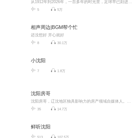
从1912年到2026年，一百多年的时光里，足球早已刻进沈阳的城市基因。那些奔跑的身影、震天的呐喊、流下的汗水与泪水，共同构成了这座城市最动人的记忆，也见证沈阳这座“足球之城”的荣耀与传承。让我们一同奔跑，发现沈阳的底蕴与活力，感受这座城市昂扬...
5
5万
相声周边|BGM帮个忙
还没想好 开心就好
8
30.1万
小沈阳
7
1.8万
沈阳房哥
沈阳房哥，辽沈地区独具影响力的房产领域自媒体人。运营有微信公众号、微博、今日头条、百度百家、抖音、网易等多个平台的同名账号，全平台年累计阅读量1000万人次，房产理论和观点影响近百万购房者。曾准确预测沈阳的限购限售政策、房价涨跌变化、国家中心城市、银行贷款政策、板块崛起等重大事件的时间节点。喜马拉雅沈阳房哥频道通过独特的视角和大家分享沈阳楼市的大事小情。买房路上多艰险，房哥陪你共研判。
35
14.7万
鲜听沈阳
513
107.5万