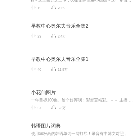
hi～这里四分之三怜，00后清新主播小姐姐～这个专辑是由四分之三怜与微笑小熊工作室合作出版，由于都是千怜的工作室，所以质量保障十分，如果您恶意差评，说明您眼睛要么是x了，要么就是您道德有问题～好啦，也当作是千怜500粉丝的福利专辑叭别对我说我喜欢你你廉价的喜欢抵不上夏天的一根雪糕
15
2035
早教中心奥尔夫音乐全集2
29
2.4万
早教中心奥尔夫音乐全集1
40
11.5万
小花仙图片
一年目标100集。给个好评呗！彩蛋更精彩。－－ 主播 贝瑞吖也叫逆光小爱
57
5.8万
韩语图片词典
使用率极高的韩语单词一网打尽！录音有中韩文对照，方便同学们在路上收听磨耳朵！更多韩语学习的内容，欢迎关注订阅“韩语助手FM” ：）