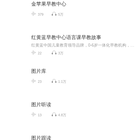
金苹果早教中心
379
5万
红黄蓝早教中心语言课早教故事
红黄蓝中国儿童教育领导品牌，0-6岁一体化早教机构，红黄蓝语言课程经典绘本故事，亲爱的小朋友们，快来找找你课上最喜欢的故事吧！还在为宝宝早教困扰吗，关注公众号【早教学堂】获取在家早教课程，让宝宝在家就能科学做早教。
22
3万
图片库
23
1.1万
图片听读
13
4.8万
图片跟读