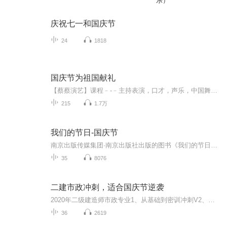
乐）
庆祝七一和国庆节
24
1818
国庆节为祖国献礼
【蔡蔡演艺】课程﹣-﹣主持表演，口才，声乐，中国舞，民族舞。独特的小舞台，专业的录音棚，每一位同学都能成为优秀的小明星。独特的教学模式，轻松上课，快乐学习！知名主持人，舞蹈家，高级教师任职授课！江南总校：河沟街42号三楼 18545856430江北分校...
215
1.7万
我们的节日-国庆节
南京出版传媒集团·南京出版社出版的图书《我们的节日》通过对中国节日文化和节日意义进行深度的挖掘，面向青少年群体构建独具特色的栏目内容，以此丰富春节、元宵节、清明节、端午节、七夕节、中秋节、重阳节等传统节日；六一节、教师节、国庆节等新兴节日的文化内涵和表现形式。促进青少年形成新的节日习俗，提升节日仪式感、认同感。音频作品由金陵朗读者联盟志愿者朗诵，南京音像出版社、金陵图书馆联合制作。
35
8076
二建市政冲刺，适合国庆节逆袭
2020年二级建造师市政专业1、从基础到密训冲刺V2、从精华课程到超压密押V3、0基础同步更新v4、持续更新到2020年考试V5、只要你跟着学让你一次稳拿证V6、渠道超压压题，超压三页纸等独家绝密压题!
36
2619