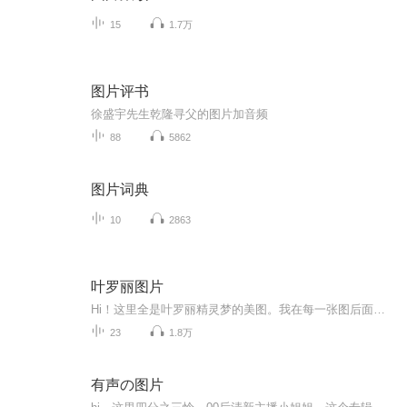
15
1.7万
图片评书
徐盛宇先生乾隆寻父的图片加音频
88
5862
图片词典
10
2863
叶罗丽图片
Hi！这里全是叶罗丽精灵梦的美图。我在每一张图后面都给大家留了点时间让大家把喜欢的图保存下来。如果你觉得这个图不太清晰，你可以私信找我要原图哦！
23
1.8万
有声の图片