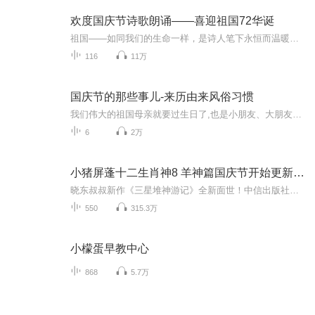
欢度国庆节诗歌朗诵——喜迎祖国72华诞
祖国——如同我们的生命一样，是诗人笔下永恒而温暖的主题。在祖国72周年华诞来临之际，特创建这个诗歌朗诵专辑，诵读经典爱国篇章，和大家一起歌颂祖国，向国庆的献礼！祝愿伟大的祖国繁荣富强，祝愿大家国庆节快乐，度过平安快乐的黄金周假期！
116
11万
国庆节的那些事儿-来历由来风俗习惯
我们伟大的祖国母亲就要过生日了,也是小朋友、大朋友们最喜欢的“国庆小长假”或说“黄金周”还有说”国庆7天乐”的，说法真是不一而足。那么“国庆节”是怎么来的？自古以来国庆节怎么庆贺？新中国国庆节的来历，以及新中国国庆节的庆贺方式又有哪些呢？ ...
6
2万
小猪屏蓬十二生肖神8 羊神篇国庆节开始更新啦！
晓东叔叔新作《三星堆神游记》全新面世！中信出版社出版！京东当当淘宝均有售！点蓝色字收听——《小猪屏蓬爆笑日记2024》《小猪屏蓬爆笑日记2》《小猪屏蓬爆笑日记1》让你笑得喘不上气！《我进故宫当富翁——小猪屏蓬故宫财商笔记》教你成为大富翁！《小...
550
315.3万
小檬蛋早教中心
868
5.7万