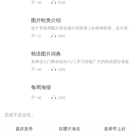
40
5239
图片蛇类介绍
这个专辑用图片和音频介绍世界上的各种蛇类，会分类别介绍，如有错误欢迎指正。
27
1962
韩语图片词典
有韩语入门教你如何入门,学习经验广大的韩语爱好者提供自己学习的心得体会;韩语词汇包含各类词汇满足你各个方面的需求;韩语阅读:韩国古今各种书籍、童话、谚语等的阅读;韩语...
40
1296
每周海报
60
2209
您是不是在找：
嘉庆皇帝
在哪片海在那片海
老师早上好