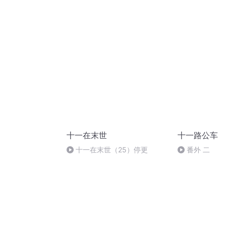
十一在末世
十一路公车
十一在末世（25）停更
番外 二