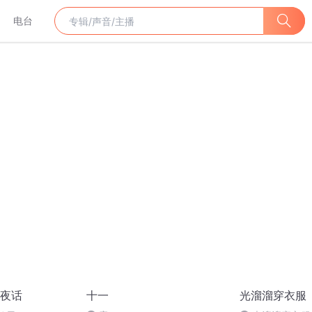
电台
夜话
十一
光溜溜穿衣服