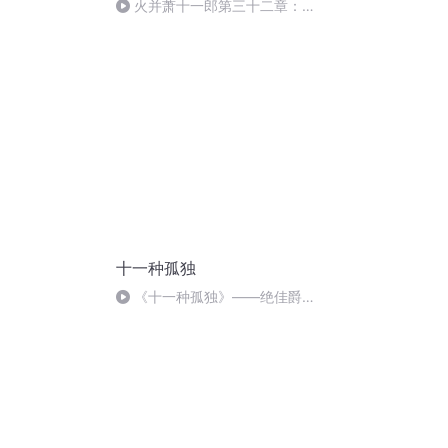
唱法和原生态
火并萧十一郎第三十二章：龙
潭虎穴（下）
十一种孤独
《十一种孤独》——绝佳爵士
钢琴（3）