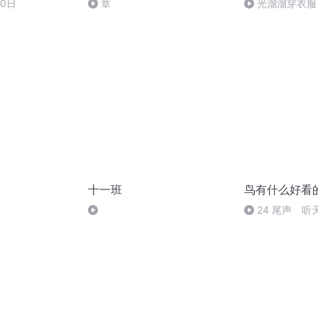
10日
章
光溜溜穿衣服
十一班
鸟有什么好看
24 尾声 听