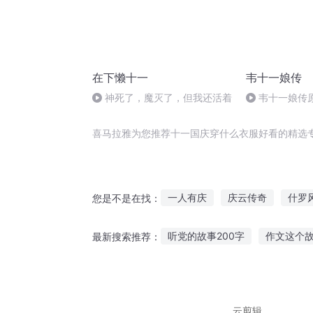
在下懒十一
韦十一娘传
神死了，魔灭了，但我还活着
韦十一娘传
喜马拉雅为您推荐十一国庆穿什么衣服好看的精选
一人有庆
庆云传奇
什罗
您是不是在找：
中国灵异事件之重庆红衣男孩
听党的故事200字
作文这个
最新搜索推荐：
褴褛的衣服
大庆第一恶
睡前故事西游记故事免听
大
桃子袜子故事在线听
幼儿听
云剪辑