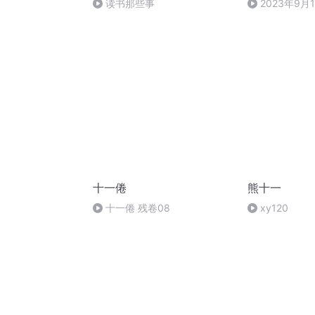
读书那些事
2023年9月
十一倦
熊十一
十一倦 残卷08
xy120