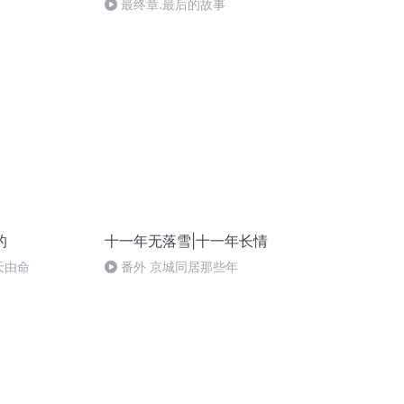
最终章.最后的故事
的
十一年无落雪|十一年长情
天由命
番外 京城同居那些年