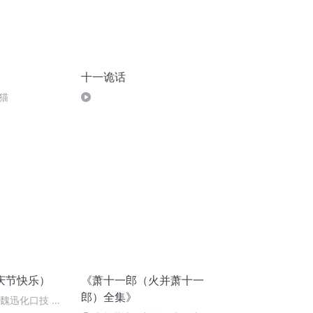
十一诡话
猫
庆节快乐）
《萧十一郎（火并萧十一
郎）全集》
：魏迅化口技 二