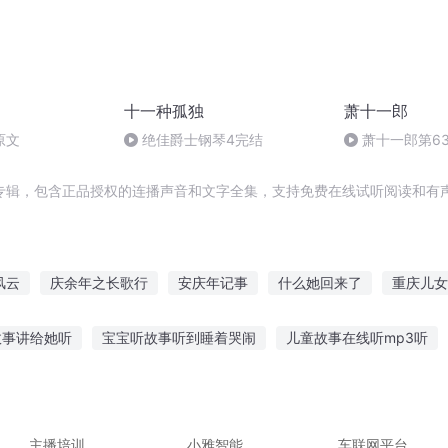
十一种孤独
萧十一郎
原文
绝佳爵士钢琴4完结
萧十一郎第6
好）
专辑，包含正品授权的连播声音和文字全集，支持免费在线试听阅读和有声
风云
庆余年之长歌行
安庆年记事
什么她回来了
重庆儿女
庆元纪年
异能重生西门庆
嘉庆皇帝
我为什么会爱你
重
故事讲给她听
宝宝听故事听到睡着哭闹
儿童故事在线听mp3听
庆阳成长手札
重生之西门庆
帅恐怖故事在线听
西游记听故事95
无非咖啡故事在线听
听雨
故事音乐神器
听故事秘密特工队
手机怎么听恐怖故事视频
主播培训
小雅智能
车联网平台