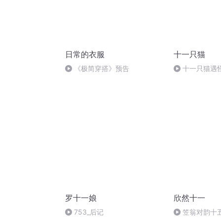
日常的衣服
十一只猫
《极简穿搭》预告
十一只猫遇
罗十一娘
欣然十一
753_后记
笠翁对韵十