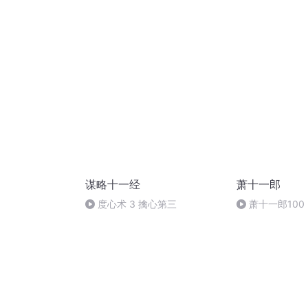
自我防范及生活常识
胡 东方红+一般
谋略十一经
萧十一郎
度心术 3 擒心第三
萧十一郎100