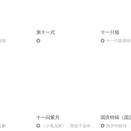
第十一式
十一只猫
怪猫
十一只猫遇怪
十一问紫月
国庆特辑（国
五删
《小鬼当家》：熊孩子该有的
国庆特辑16