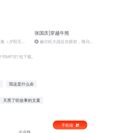
张国庆|穿越牛熊
3集（夕阳无限
赫尔松大战近在眼前，俄乌冲
突的关键之战，将会如何发展？
书MP3打包下载。
我这是什么命
生西门庆
普天同庆
大庆皇太子
天黑了听故事的文案
助眠讲故事
早上听的治愈小故事
手机端
企业版