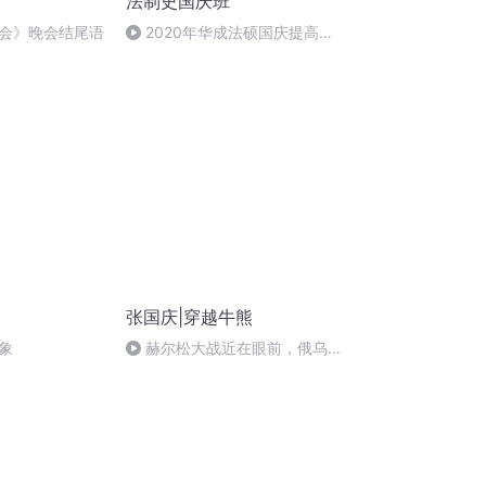
法制史国庆班
会》晚会结尾语
2020年华成法硕国庆提高班
法制史马志冰 (12)
张国庆|穿越牛熊
象
赫尔松大战近在眼前，俄乌冲
突的关键之战，将会如何发展？