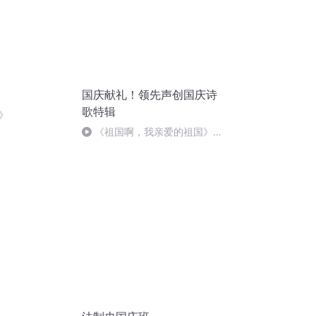
国庆献礼！领先声创国庆诗
歌特辑
》
《祖国啊，我亲爱的祖国》温
婉