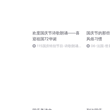
欢度国庆节诗歌朗诵——喜
国庆节的那些
迎祖国72华诞
风俗习惯
115国庆特别节目-诗歌朗诵-
06-法国-
中国梦
国庆节的那些