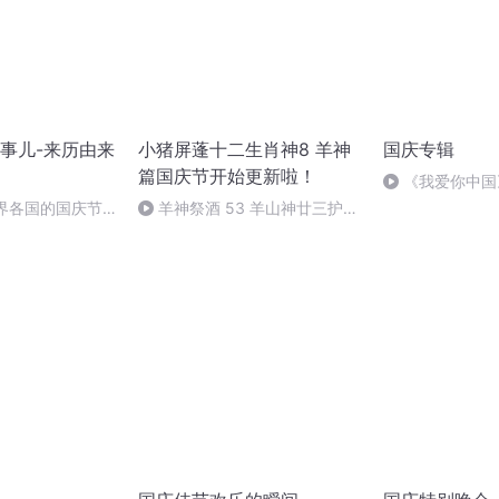
事儿-来历由来
小猪屏蓬十二生肖神8 羊神
国庆专辑
篇国庆节开始更新啦！
《我爱你中国
世界各国的国庆节-
羊神祭酒 53 羊山神廿三护祭
事儿
坛 敬天地白泽做祭酒（4）