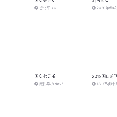
国庆美诗文
刑法国庆
想北平（6）
2020年华
刑法陈 (26)
国庆七天乐
2018国庆吟
魔性早功 day6
18《己卯
日罹狴犴有感而
文天祥 自由吟