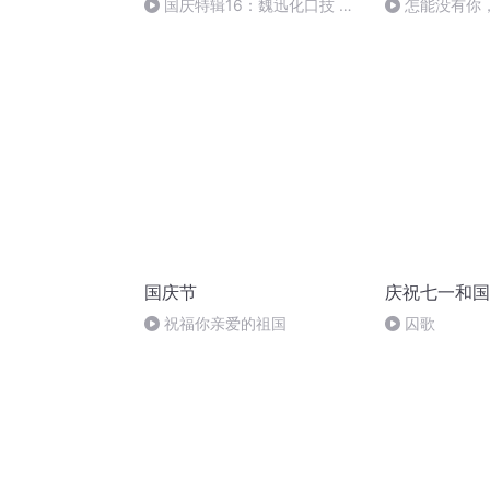
国庆特辑16：魏迅化口技 二
怎能没有你
胡 东方红+一般唱法和原生态
国庆节
庆祝七一和国
祝福你亲爱的祖国
囚歌