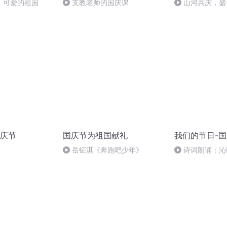
，可爱的祖国
支教老师的国庆课
山河共庆，盛
庆节
国庆节为祖国献礼
我们的节日-
岳钲淇《奔跑吧少年》
诗词朗诵：沁
读者：张继军