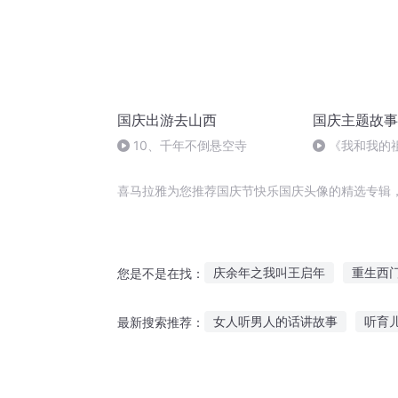
国庆出游去山西
国庆主题故事
10、千年不倒悬空寺
《我和我的
喜马拉雅为您推荐国庆节快乐国庆头像的精选专辑
庆余年之我叫王启年
重生西
您是不是在找：
快穿之吉庆有余
大官人西门
女人听男人的话讲故事
听育
最新搜索推荐：
庆余年之长歌行
庆阳成长手
听故事唐伯虎潜心学画
听小故