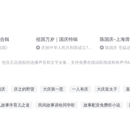
合辑
祖国万岁｜国庆特辑
陈国庆-上海
祖国》
庆祝中华人民共和国成立73
陈国庆 毛猛
周年 天安门广场举行升国旗仪式
，包含正品授权的连播声音和文字全集，支持免费在线试听阅读和有声书M
门庆
庆之的野望
大庆第一恶
一人有庆
大庆皇太子
嘉
庆
安庆年记事
庆云传奇
重生之西门庆
水浒西门庆
斗
儿故事学育儿之道
民间故事讲给同学听
故事配音免费听小说
札
异能重生西门庆
事作文300字
听爷爷讲故事作文6
听雨的背后故事
李志听