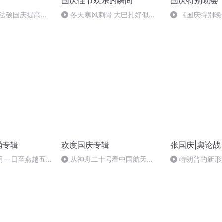
国庆佳节欢乐的瞬间
国庆特别晚会
成法硕国庆提高班
冬天寒风刺骨 大巴扎好似温
《国庆特别晚
暖的春天
诵专辑
欢度国庆专辑
张国庆|舆论战
十月一日至燕越五
从神舟二十号看中国航天
特朗普的新形
赋》组律18首
的“隐形实力”
诵