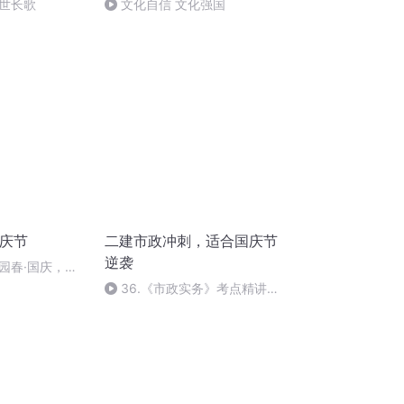
世长歌
文化自信 文化强国
国庆节
二建市政冲刺，适合国庆节
逆袭
园春·国庆，朗
36.《市政实务》考点精讲第
36节课_2020926212025