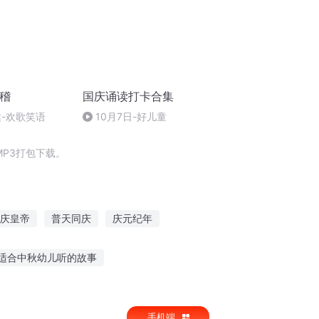
滑稽
国庆诵读打卡合集
达-欢歌笑语
10月7日-好儿童
P3打包下载。
庆皇帝
普天同庆
庆元纪年
破之天庆焰火
穿越之大庆帝国
适合中秋幼儿听的故事
妈妈讲故事在线听
在线听老虎的故事
手机端