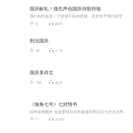
国庆献礼！领先声创国庆诗歌特辑
我们的民族是一个坚韧不拔的民族，历史给予我们的苦难都变成了闪着金光的勋章！我们的国家是一个龙腾虎跃的国家，那条巨龙正以不可阻挡之势崛起于神奇的东方！------------------------------------------------值此祖国70周年华诞之际，领先声创以诗歌向祖国献礼！用我们的声音、用我们的热血、用我们的灵魂诵读经典爱国篇章，歌颂我们的祖国！永远繁荣富强！
8
6076
刑法国庆
26
1.7万
国庆美诗文
108
4173
《海角七号》七封情书
战争是残酷的 但是爱情却没有被遗弃和忘记七封无法寄出的书信像彷徨而忧伤的恋人在思念中喃喃自语或许 在每个人心中 都有一封寄不出的情书吧...
7
15.6万