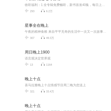
收听福利：1.全专辑免费畅听，新书首发40集，每日上午8：00更新3集2.订阅首次满100，爆更5集，3.播放量满50万，爆更5集，4.投月票满100张，爆更5集，5.听友打赏，为其冠名加更2集，6.不定期爆更，还没听够就快来戳主播更新吧！阴阳系列第1部《阴阳冥绣》正...
293
6.2万
星事全在晚上
午夜的精神食粮 来自平平无奇的生活中一次又一次故事的记录
307
49.3万
周日晚上1900
语言观决定世界观
13
1164
晚上十点
喜马拉雅晚上十点情感节目周二晚为您送上
321
33.4万
晚上十点