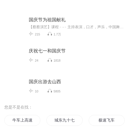
国庆节为祖国献礼
【蔡蔡演艺】课程﹣-﹣主持表演，口才，声乐，中国舞，民族舞。独特的小舞台，专业的录音棚，每一位同学都能成为优秀的小明星。独特的教学模式，轻松上课，快乐学习！知名主持人，舞蹈家，高级教师任职授课！江南总校：河沟街42号三楼 18545856430江北分校...
215
1.7万
庆祝七一和国庆节
24
1818
国庆出游去山西
10
5805
您是不是在找：
牛车上高速
城东九十七号
极速飞车