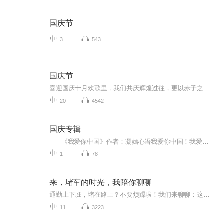
国庆节
3
543
国庆节
喜迎国庆十月欢歌里，我们共庆辉煌过往，更以赤子之心，向未来书写滚烫的誓言——这盛世，值得我们以热爱相拥。
20
4542
国庆专辑
《我爱你中国》作者：凝嫣心语我爱你中国！我爱你春天蓬勃的秧苗；我爱你秋日金黄的硕果。我爱你中国！我爱你青松气质，我爱你红梅品格！我爱你家乡的甜蔗好像乳汁滋润着我的心窝。我爱你中国，我要把最美的歌儿献给你，我的母亲我的祖国。我爱你中国，我爱...
1
78
来，堵车的时光，我陪你聊聊
通勤上下班，堵在路上？不要烦躁啦！我们来聊聊：这几天大家都在聊什么吧！不要去刷“某音”，大哥，开车呢！你不要命啦？！-OK，那别人也要命的呀~ 乖~不要烦躁，我读给你听，你只听就好哦~ ~啊？啥！？你还在听导航？大哥，拜托~20分钟啦，你只移动了两...
11
3223