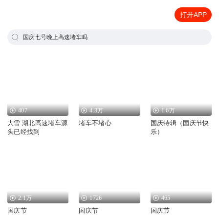
打开APP
国庆七号晚上高速堵车吗
407
4.3万
1.6万
大雪 湖北高速堵车源
堵车不堵心
国庆特辑（国庆节快
头已经找到
乐）
2.1万
1726
465
国庆节
国庆节
国庆节