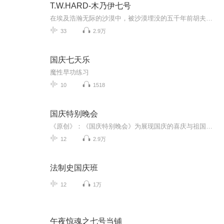
T.W.HARD-木乃伊七号
在埃及浩瀚无际的沙漠中，被沙漠埋没的五千年前胡夫王朝一位大祭司的古庙废墟地下，发现了墓冢内的两具木乃伊，其中一具男尸编为木乃伊七号。把所有的裹尸布去掉后，呈现出完美无缺的躯体。人们设法用人工恢复了血液循环，木乃伊七号复活了。通过图形文字，木乃伊七号与人们交流，在明白自己是在五千年后的现在后，他离开了医院，失踪了。在天文台附近的一座简陋的小屋里，找到了木乃伊七号。在天文台望远镜下，木乃伊七号的动脉瘤破裂了，人们把他葬回了发现他的地方。然而，对木乃伊七号的骨标本所测定的结果，却证...
33
2.9万
国庆七天乐
魔性早功练习
10
1518
国庆特别晚会
《原创》：《国庆特别晚会》为展现国庆的喜庆与祖国的深情我将以具体的场景切入从清晨升旗的庄严到街头巷尾的欢庆到历史与当下的交融，用优美的笔触传递对祖国的热爱与自豪！用诗歌和情感美文形式，歌颂祖国的繁荣富强，祝人民幸福安康！
12
2.9万
法制史国庆班
12
1万
午夜惊魂之七号当铺