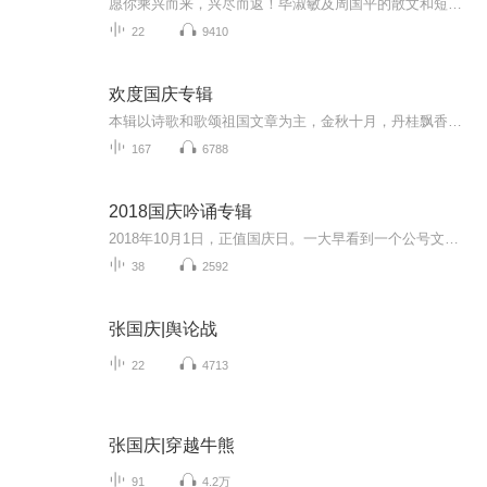
愿你乘兴而来，兴尽而返！毕淑敏及周国平的散文和短篇小说。作家毕淑敏当过医生，还是注册心理咨询师，她的作品让你若有所思，心有所动，治愈你曾经或正在忽略的伤痛。前行多些勇气，生活多些幸福。周国平是当代著名学者、作家、研究哲学家尼采的著名学者...
22
9410
欢度国庆专辑
本辑以诗歌和歌颂祖国文章为主，金秋十月，丹桂飘香，在这个充满丰收喜悦的季节里，我们满怀激动和自豪，迎来了中华人民共和国76周年华诞。这不仅是一个庄重的纪念日，更是全体中华儿女共同欢庆的盛大的节日，承载着深厚的民族情感和历史意义.
167
6788
2018国庆吟诵专辑
2018年10月1日，正值国庆日。一大早看到一个公号文章，正是文天祥的《己卯十月一日至燕越五日罹狴犴有感而赋》。当然，彼十一非当今的十一。不过数字的巧合还是让人感触，今天拿来读一读，体味一番历史英杰的民族情怀，恰也当时。 根据诗题来看，这组诗是写于十月一日至十月五日之间，是文天祥被俘之后所作，这些诗作不仅有凛凛正气，更也能看的到他百端交集的复杂情感。另一首于右任先生的《望大陆》，微信公号有称《望乡》，一句“山之上国之殇”荡气回肠，一并兴起拿来读了一读。仓促间多有瑕疵...
38
2592
张国庆|舆论战
22
4713
张国庆|穿越牛熊
91
4.2万