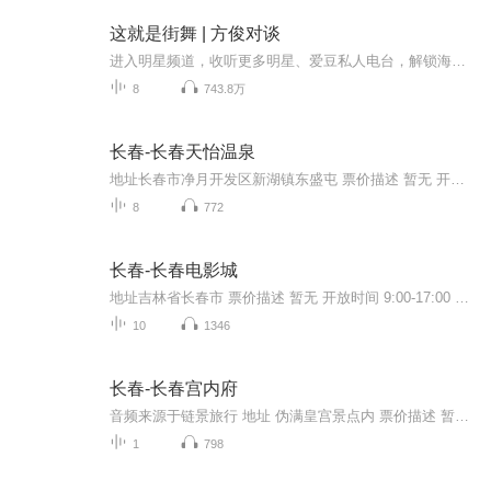
这就是街舞 | 方俊对谈
进入明星频道，收听更多明星、爱豆私人电台，解锁海量粉丝福利！易烊千玺、罗志祥、吴建豪、韩庚&第二季人气队员《这就是街舞2》幕后揭秘！带你走进街舞幕后，和明星导师,人气选手1v1对谈！私下里和导师们都聊什么？不跳舞的他们都干什么 ？你将听到：易烊...
8
743.8万
长春-长春天怡温泉
地址长春市净月开发区新湖镇东盛屯 票价描述 暂无 开放时间 全天 乘车信息 暂无 音频来源于链景旅行
8
772
长春-长春电影城
地址吉林省长春市 票价描述 暂无 开放时间 9:00-17:00 乘车信息 暂无 音频来源于链景旅行
10
1346
长春-长春宫内府
音频来源于链景旅行 地址 伪满皇宫景点内 票价描述 暂无 开放时间 全天 乘车信息 暂无
1
798