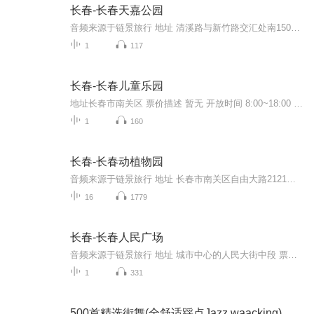
长春-长春天嘉公园
音频来源于链景旅行 地址 清溪路与新竹路交汇处南150米 票价描述 暂无 开放时间 全天 乘车信息 暂无
1
117
长春-长春儿童乐园
地址长春市南关区 票价描述 暂无 开放时间 8:00~18:00 乘车信息 暂无 音频来源于链景旅行
1
160
长春-长春动植物园
音频来源于链景旅行 地址 长春市南关区自由大路2121号 票价描述 成人门票每人次30元； 中小学生凭学生证、60周岁以上老人凭身份证享受半票，每人次15元； 身高1.2米以下儿童、70周岁以上老年人凭老年证、有残疾证的残疾人、持证现役军人免票。 开放时间 08...
16
1779
长春-长春人民广场
音频来源于链景旅行 地址 城市中心的人民大街中段 票价描述 暂无 开放时间 全天 乘车信息 暂无
1
331
500首精选街舞(全舒适踩点Jazz waacking)