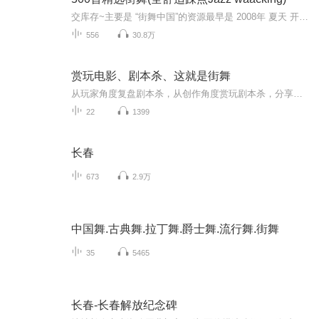
交库存~主要是 “街舞中国”的资源最早是 2008年 夏天 开始接触 HIP-HOP被 好声音第四季 陈童鞋 又点燃了打基础 或者 演出 都有适合的TYPEDANCERS，最近几年的音乐太浮躁，没什么好听的爵士舞曲这500首，不论入门还是基础，够用。高人也需要时常来我这儿取...
556
30.8万
赏玩电影、剧本杀、这就是街舞
从玩家角度复盘剧本杀，从创作角度赏玩剧本杀，分享一些玩家的感受，学习剧本杀创作的心得。有特别喜欢的电影，顺便赏析一下聊聊感受。
22
1399
长春
673
2.9万
中国舞.古典舞.拉丁舞.爵士舞.流行舞.街舞
35
5465
长春-长春解放纪念碑