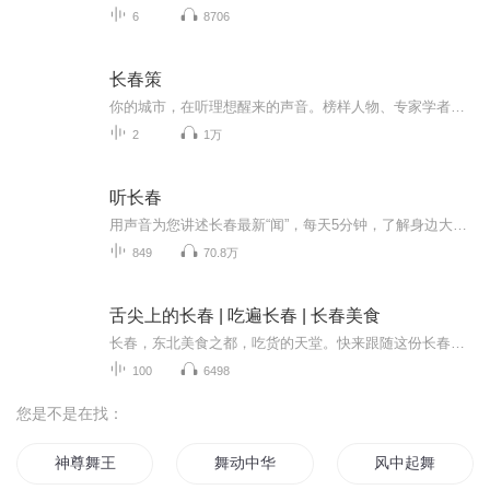
6
8706
长春策
你的城市，在听理想醒来的声音。榜样人物、专家学者、行业菁英等长春各界领袖人士共同发声，眼见时代发展所向，积蓄新锐奋斗力量。在长春，策未来，与城市理想达成共识，与城市菁英深度对话...
2
1万
听长春
用声音为您讲述长春最新“闻”，每天5分钟，了解身边大小事。
849
70.8万
舌尖上的长春 | 吃遍长春 | 长春美食
长春，东北美食之都，吃货的天堂。快来跟随这份长春美食攻略，开启你的味蕾之旅。长春，吉林省的省会，汇聚了各类美食。在这座城市，你可以品尝到传统的东北菜，地道的满族风味，还有来自全国各地的特色小吃。下面，让我们一起探索长春的美食宝库。
100
6498
您是不是在找：
神尊舞王
舞动中华
风中起舞