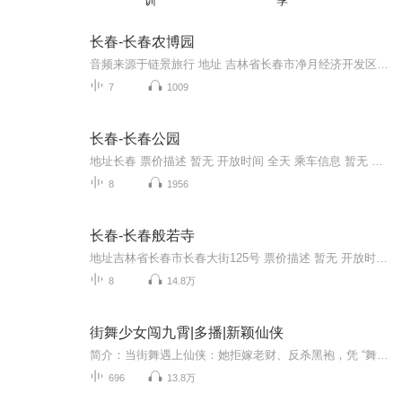
训
季
长春-长春农博园
音频来源于链景旅行 地址 吉林省长春市净月经济开发区 票价描述 暂无 开放时间 全天 乘车信息 从农博园趋车到长春龙嘉国际机场，只需20分钟；途经农博园的轻轨3号线机车直达长春铁路客运站，102、160等多条公交线路经农博园直达长春市各主要路段。独特的区...
7
1009
长春-长春公园
地址长春 票价描述 暂无 开放时间 全天 乘车信息 暂无 音频来源于链景旅行
8
1956
长春-长春般若寺
地址吉林省长春市长春大街125号 票价描述 暂无 开放时间 全天 乘车信息 暂无 音频来源于链景旅行
8
14.8万
街舞少女闯九霄|多播|新颖仙侠
简介：当街舞遇上仙侠：她拒嫁老财、反杀黑袍，凭 “舞武同源” 从弃女跃成宗门之巅！ 从现代街舞赛场到古代深宅，苏夜的穿越开局就是困境：被迫嫁老财主，还遭黑袍人追杀。但她以街舞为底气，不仅契合 “界舞者” 使命，更走出 “舞武同源” 的独特仙途，...
696
13.8万