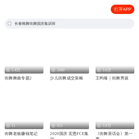
打开APP
长春唯舞街舞国庆集训班
1.4万
3069
3.6万
街舞舞曲专题2
少儿街舞成交策略
王昀臻｜街舞男孩
11
921
3.9万
街舞老板赚钱笔记
2020国庆 宏恩FCE集
《街舞茶话会》第一