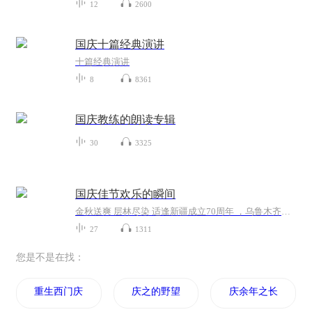
12
2600
国庆十篇经典演讲
十篇经典演讲
8
8361
国庆教练的朗读专辑
30
3325
国庆佳节欢乐的瞬间
金秋送爽 层林尽染 适逢新疆成立70周年 ，乌鲁木齐于2025年9月23日迎来党中央和习大大带领的慰问团。新疆各族群众欢欣鼓舞，热烈欢迎。
27
1311
您是不是在找：
重生西门庆
庆之的野望
庆余年之长歌行