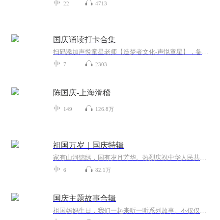
22
4713
国庆诵读打卡合集
扫码添加声悦童星老师【造梦者文化-声悦童星】，备注“诵读打卡”报名，已添加好友的，直接发送“诵读打卡”报名，报名成功后进入社群。
7
2303
陈国庆-上海滑稽
149
126.8万
祖国万岁｜国庆特辑
家有山河锦绣，国有岁月芳华。热烈庆祝中华人民共和国成立73周年！
6
82.1万
国庆主题故事合辑
祖国妈妈生日，我们一起来听一听系列故事。不仅仅有《我的祖国》，还有红军故事，也有关于战争的故事，让大家体会到和平年代的不易。