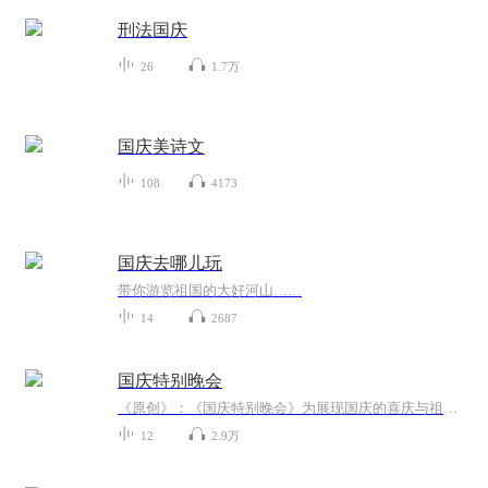
刑法国庆
26
1.7万
国庆美诗文
108
4173
国庆去哪儿玩
带你游览祖国的大好河山……
14
2687
国庆特别晚会
《原创》：《国庆特别晚会》为展现国庆的喜庆与祖国的深情我将以具体的场景切入从清晨升旗的庄严到街头巷尾的欢庆到历史与当下的交融，用优美的笔触传递对祖国的热爱与自豪！用诗歌和情感美文形式，歌颂祖国的繁荣富强，祝人民幸福安康！
12
2.9万