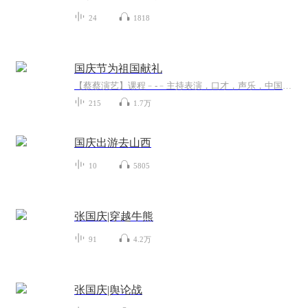
24
1818
国庆节为祖国献礼
【蔡蔡演艺】课程﹣-﹣主持表演，口才，声乐，中国舞，民族舞。独特的小舞台，专业的录音棚，每一位同学都能成为优秀的小明星。独特的教学模式，轻松上课，快乐学习！知名主持人，舞蹈家，高级教师任职授课！江南总校：河沟街42号三楼 18545856430江北分校...
215
1.7万
国庆出游去山西
10
5805
张国庆|穿越牛熊
91
4.2万
张国庆|舆论战