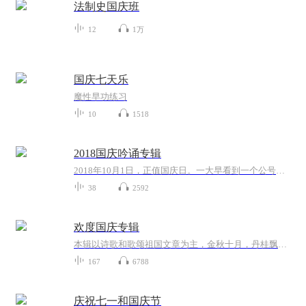
法制史国庆班
12
1万
国庆七天乐
魔性早功练习
10
1518
2018国庆吟诵专辑
2018年10月1日，正值国庆日。一大早看到一个公号文章，正是文天祥的《己卯十月一日至燕越五日罹狴犴有感而赋》。当然，彼十一非当今的十一。不过数字的巧合还是让人感触，今天拿来读一读，体味一番历史英杰的民族情怀，恰也当时。 根据诗题来看，这组诗是写于十月一日至十月五日之间，是文天祥被俘之后所作，这些诗作不仅有凛凛正气，更也能看的到他百端交集的复杂情感。另一首于右任先生的《望大陆》，微信公号有称《望乡》，一句“山之上国之殇”荡气回肠，一并兴起拿来读了一读。仓促间多有瑕疵...
38
2592
欢度国庆专辑
本辑以诗歌和歌颂祖国文章为主，金秋十月，丹桂飘香，在这个充满丰收喜悦的季节里，我们满怀激动和自豪，迎来了中华人民共和国76周年华诞。这不仅是一个庄重的纪念日，更是全体中华儿女共同欢庆的盛大的节日，承载着深厚的民族情感和历史意义.
167
6788
庆祝七一和国庆节