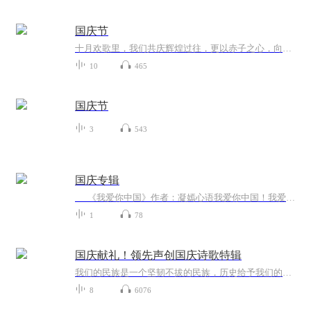
国庆节
十月欢歌里，我们共庆辉煌过往，更以赤子之心，向未来书写滚烫的誓言——这盛世，值得我们以热爱相拥。
10
465
国庆节
3
543
国庆专辑
《我爱你中国》作者：凝嫣心语我爱你中国！我爱你春天蓬勃的秧苗；我爱你秋日金黄的硕果。我爱你中国！我爱你青松气质，我爱你红梅品格！我爱你家乡的甜蔗好像乳汁滋润着我的心窝。我爱你中国，我要把最美的歌儿献给你，我的母亲我的祖国。我爱你中国，我爱...
1
78
国庆献礼！领先声创国庆诗歌特辑
我们的民族是一个坚韧不拔的民族，历史给予我们的苦难都变成了闪着金光的勋章！我们的国家是一个龙腾虎跃的国家，那条巨龙正以不可阻挡之势崛起于神奇的东方！------------------------------------------------值此祖国70周年华诞之际，领先声创以诗歌向祖国献礼！用我们的声音、用我们的热血、用我们的灵魂诵读经典爱国篇章，歌颂我们的祖国！永远繁荣富强！
8
6076